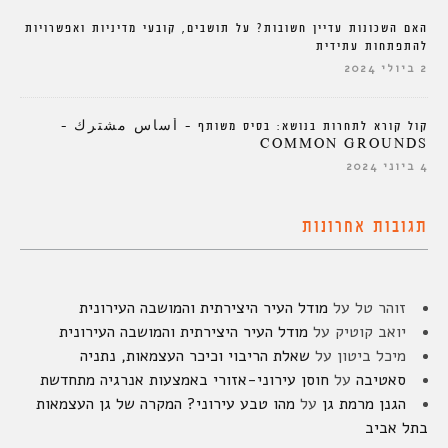
האם השכונות עדיין חשובות? על תושבים, קובעי מדיניות ואפשרויות
להתפתחות עתידית
2 ביולי 2024
קול קורא לתחרות בנושא: בסיס משותף – أساس مشترك –
COMMON GROUNDS
4 ביוני 2024
תגובות אחרונות
זוהר טל
על
מודל העיר היצירתית והמושבה העירונית
יואב קוטיק
על
מודל העיר היצירתית והמושבה העירונית
מיכל ביטון
על
שאלת הריבוי וכיכר העצמאות, נתניה
סאטיבה
על
חוסן עירוני-אזורי באמצעות אנרגיה מתחדשת
הגנן מרמת גן
על
מהו טבע עירוני? המקרה של גן העצמאות
בתל אביב