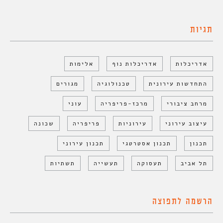
תגיות
אדריכלות
אדריכלות נוף
אלימות
התחדשות עירונית
טכנולוגיה
מגורים
מרחב ציבורי
מרכז-פריפריה
עוני
עיצוב עירוני
עירוניות
פריפריה
שכונה
תכנון
תכנון אסטרטגי
תכנון עירוני
תל אביב
תעסוקה
תעשייה
תשתיות
הרשמה לתפוצה