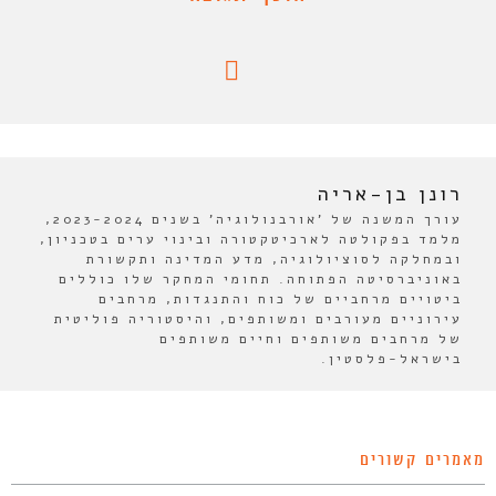
רונן בן-אריה
עורך המשנה של 'אורבנולוגיה' בשנים 2023-2024,
מלמד בפקולטה לארכיטקטורה ובינוי ערים בטכניון,
ובמחלקה לסוציולוגיה, מדע המדינה ותקשורת
באוניברסיטה הפתוחה. תחומי המחקר שלו כוללים
ביטויים מרחביים של כוח והתנגדות, מרחבים
עירוניים מעורבים ומשותפים, והיסטוריה פוליטית
של מרחבים משותפים וחיים משותפים
בישראל-פלסטין.
מאמרים קשורים