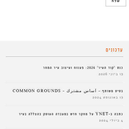
עדכונים
כנס ‘קוד העיר’ 2026: פענוח ועיצוב עיר המחר
15 ביוני 2026
בסיס משותף – أساس مشترك – COMMON GROUNDS
13 באוגוסט 2024
כתבה ב-YNET על מחקר חדש במעבדה העוסק בהצללה בעיר
4 ביולי 2024