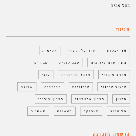
בתל אביב
תגיות
אדריכלות
אדריכלות נוף
אלימות
התחדשות עירונית
טכנולוגיה
מגורים
מרחב ציבורי
מרכז-פריפריה
עוני
עיצוב עירוני
עירוניות
פריפריה
שכונה
תכנון
תכנון אסטרטגי
תכנון עירוני
תל אביב
תעסוקה
תעשייה
תשתיות
הרשמה לתפוצה