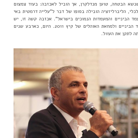
נשא הבטחה, טוען מנדלקרן, אך הוביל לאכזבה: בעוד צמצום
לי, הליברליזציה הובילה בסופו של דבר ל”עלייה דרמטית באי
עמד הביניים והמעמדות הנמוכים בישראל”. אכזבה קשה זו, יש
לומר, היא שהובילה בין היתר למשבר הייצוג של מעמד הביניים ולמחאת האוהלים של קיץ 2011. היום, כארבע שנים
ה לתקן את העוול.