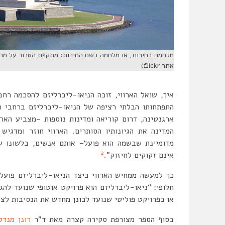
אתר flickr)
איך, שואל הארווי, זוכה הניאו-ליברליזם להסכמה רחב
התפתחותו הבלתי רציפה של הניאו-ליברליזם ברחבי העו
ארגנטינה, דרום קוריאה ומדינות נוספות –מצביע הארו
המדינה את הגיונותיו הסותרים. הארווי חוזר ומדגיש
מדומיינת שבשמה הוא פועל– אותם אנשים, בלשונו ש
2
אינם זקוקים לחיזוק”.
כך למעשה ממחיש הארווי כיצד הניאו-ליברליזם פועל 
חלופי: “ניאו-ליברליזם הוא פרויקט אוטופי שנועד לה
או כפרויקט פוליטי שנועד לכונן מחדש את הנסיבות לצביר
בסוף הספר מצורפת סקירה קצרה מאת ד”ר
רונן מנדל