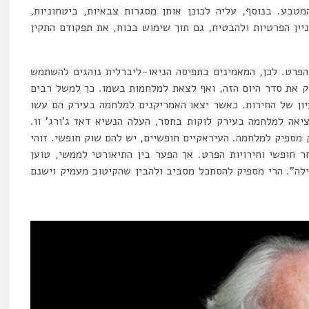
טבע. בנוסף, עליה לכונן אותן מסגרות צבאיות, ביטחוניות,
יין הפרטיות ולהבטיח, גם תוך שימוש בכוח, את תפקודם התקין
 הפרט. לכן, המאמינים בתפיסה הניאו-ליברלית נוהגים להשתמש
ק את סדר היום הזה, ואף לצאת למלחמות בשמו. כך למשל רבים
 כמתקפה נגד הרעיון של החירות. כאשר יצאו האמריקנים למלחמה בעירק הם עשו
יאה למלחמה בעירק לוקות בחסר, העלה הנשיא דאז ג’ורג’ וו.
 מספיק למלחמה. העיראקיים חופשיים, יש להם שוק חופשי. זוהי
 חופשי וחירויות הפרט. אך הפער בין התיאורטי לממשי, טוען
ילה”. הרי מספיק להסתכל מסביב ולהבין שהקיטוב מעמיק וישנם