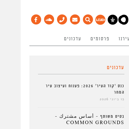
ירנו
פרסומים
עדכונים
עדכונים
כנס ‘קוד העיר’ 2026: פענוח ועיצוב עיר
המחר
15 ביוני 2026
בסיס משותף – أساس مشترك –
COMMON GROUNDS