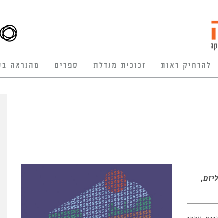
להרחיק ראות
זכוכית מגדלת
ספרים
מהנראה בע
ליזם
,
גום עברי