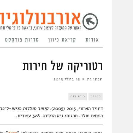
אודות
קריאת כיוון
סדרות פודקסט
רטוריקה של חירות
יונתן גת
12 ביולי 2015
ספרים
0 תגובות
דיוויד הארווי, 2015 (2005).
קיצור תולדות הניאו-ליבר
הוצאת מולד. תרגום: גיא הרלינג. 328 עמודים.
במאי האחרון פרסם מכון המחקר הירושלמי “
מולד
” תר