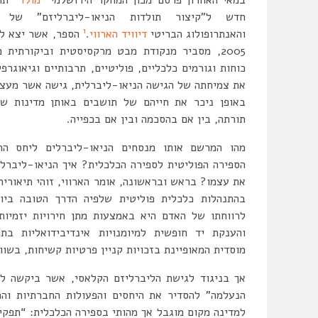
חדש ל”קיצור תולדות הניאו-ליברליזם” של ה
1
והאנתרופולוג הבריטי
דיוויד הארווי
.
הספר, אשר יצא ל
2005, מסביר מנקודת מבט מרקסיסטית וביקורתית 
כוחות וגורמים כלכליים, פוליטיים, תרבותיים וגיאוגרפ
את צמיחתה של הגישה הניאו-ליברלית, גישה אשר מעצ
באופן ניכר את חייהם של תושבים באותן מדינות ש
תורתה, בין אם בהסכמה ובין אם בכפייה.
מהו המרשם אותו מנסחים הניאו-ליברלים ליחס הרצ
הספירה הפוליטית לספירה הכלכלית? איך הניאו-ליברלי
את עצמו? בראש ובראשונה, אומר הארווי, זוהי תיאוריה
בהתנהלות כלכלית פוליטית שלפיה הדרך הטובה ביו
לרווחתו של האדם היא באמצעות מתן חירויות יזמיות 
והענקת יד חופשית למיומנויות אינדיבידואליות בת
מוסדית המאופיינת בזכויות קניין פרטיות קשיחות, בשווקי
אך בניגוד לגישת הליברליזם הקלאסי, אשר ביקשה ל
הנעלמה” להסדיר את היחסים והפעולות החברתיות והכ
למדינה מקום מוגבל אך מהותי בספירה הכלכלית: “תפקי