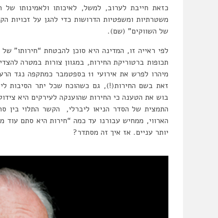
כזאת חייבת לערוב, למשל, לאיכותו ולאמינותו של המ
משטרתיות ומשפטיות הדרושות כדי להגן על זכויות הקנ
של השווקים” (שם).
לפי ראייה זו, המדינה היא סוכן להבטחת “חירותו” של
תכופות ברטוריקת החירות, במגוון צורות במטרה להצדי
מיהרו לפרש את אירועי 11 בספטמבר
זאת בשם החירות(!), גם כשהוכח שכל יתר הסיבות ליצ
בוש את הטענה כי החירות שהוענקה לעירקים היא צידוק
התמצית של הסדר הניאו ליברלי, הקשר התלוי בין סחר
הארווי, ממחיש עבורנו עד כמה “חירות היא סתם עוד מ
יותר עניים. אז איך זה מסתדר?