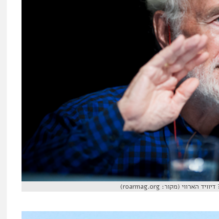
וי (מקור: roarmag.org)