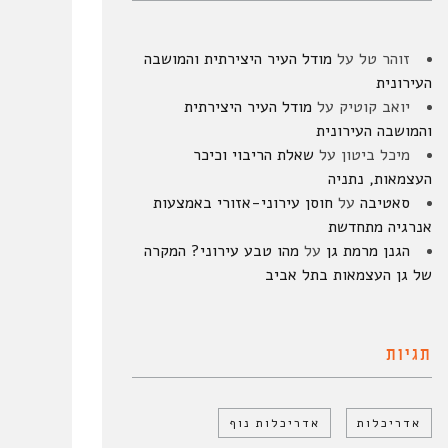
זוהר טל
על
מודל העיר היצירתית והמושבה
העירונית
יואב קוטיק
על
מודל העיר היצירתית
והמושבה העירונית
מיכל ביטון
על
שאלת הריבוי וכיכר
העצמאות, נתניה
סאטיבה
על
חוסן עירוני-אזורי באמצעות
אנרגיה מתחדשת
הגנן מרמת גן
על
מהו טבע עירוני? המקרה
של גן העצמאות בתל אביב
תגיות
אדריכלות
אדריכלות נוף