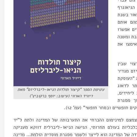
גיאוגרף
אור בשנת
מהם אותם
יים אפשרו
בת ומשנה
אימצו את
וי שבין
זם מגדיר
 “העוסקת
תר לדאוג
עטיפת הספר “קיצור תולדות הניאו-ליברליזם” מאת
ליחידים,
דיוויד הארווי (עיצוב: יוסף ברקוביץ’)
וך מסגרת
ם חופשיים ובסחר חופשי” (עמ’ 12).
צמצם למינימום ההכרחי את התערבותה של המדינה ולתת ל”יד
לכליות בעולם תחרותי, הגישה הניאו-ליברלית דווקא מעניקה
דה של המדינה הוא לייצר ולשמר מסגרת מוסדית הולמת… מדינה