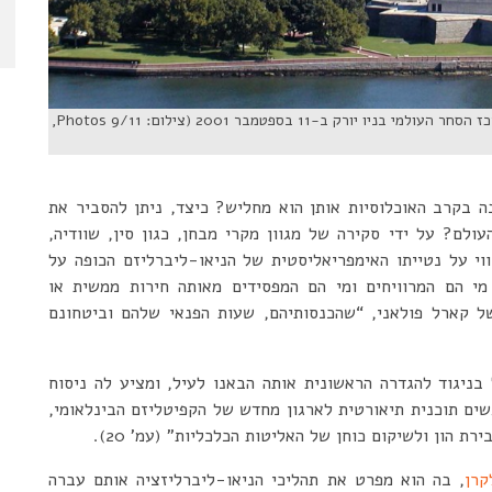
מלחמה בחירות, או מלחמה בשם החירות: מתקפת הטרור על מרכז הסחר העולמי בניו יורק ב-11 בספטמבר 2001 (צילום: 9/11 Photos,
ה בקרב האוכלוסיות אותן הוא מחליש? כיצד, ניתן להסביר את
לם? על ידי סקירה של מגוון מקרי מבחן, כגון סין, שוודיה,
וי על נטייתו האימפריאליסטית של הניאו-ליברליזם הכופה על
 מי הם המרוויחים ומי הם המפסידים מאותה חירות ממשית או
ל קארל פולאני, “שהכנסותיהם, שעות הפנאי שלהם וביטחונם
בניגוד להגדרה הראשונית אותה הבאנו לעיל, ומציע לה ניסוח
גשים תוכנית תיאורטית לארגון מחדש של הקפיטליזם הבינלאומי,
ת הון ולשיקום כוחן של האליטות הכלכליות” (עמ’ 20).
קרן
, בה הוא מפרט את תהליכי הניאו-ליברליזציה אותם עברה