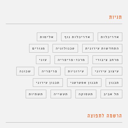
תגיות
אדריכלות
אדריכלות נוף
אלימות
התחדשות עירונית
טכנולוגיה
מגורים
מרחב ציבורי
מרכז-פריפריה
עוני
עיצוב עירוני
עירוניות
פריפריה
שכונה
תכנון
תכנון אסטרטגי
תכנון עירוני
תל אביב
תעסוקה
תעשייה
תשתיות
הרשמה לתפוצה