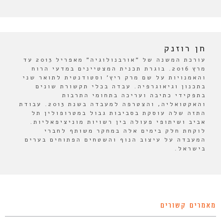
חן רוזנק
עורכת המשנה של "אורבנולוגיה" מאפריל 2013 עד
מרץ 2016. בוגרת תכנית המצטיינים במדעי הרוח
והאמנויות על שם מרק ריץ' וסטודנטית לתואר שני
בתכנון וגיאוגרפיה. עבדה בכלי תקשורת שונים
בתפקידי כתיבה ועריכה בתחומי התרבות
והאקטואליה, והצטרפה למעבדה בשנת 2013. עבודת
התזה שלה עוסקת בסביבות גבול במטרופולין תל
אביב ושיתופי פעולה בין רשויות מוניציפאליות.
לוקחת חלק בימים אלה במחקר משותף לחברי
המעבדה על עיצוב הנוף והשטחים הפתוחים בערים
בישראל.
מאמרים קשורים