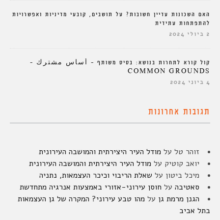
האם השכונות עדיין חשובות? על תושבים, קובעי מדיניות ואפשרויות
להתפתחות עתידית
2 ביולי 2024
קול קורא לתחרות בנושא: בסיס משותף – أساس مشترك –
COMMON GROUNDS
4 ביוני 2024
תגובות אחרונות
זוהר טל
על
מודל העיר היצירתית והמושבה העירונית
יואב קוטיק
על
מודל העיר היצירתית והמושבה העירונית
מיכל ביטון
על
שאלת הריבוי וכיכר העצמאות, נתניה
סאטיבה
על
חוסן עירוני-אזורי באמצעות אנרגיה מתחדשת
הגנן מרמת גן
על
מהו טבע עירוני? המקרה של גן העצמאות
בתל אביב