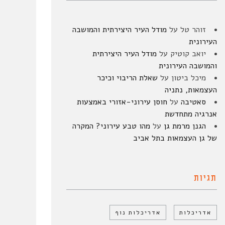
זוהר טל
על
מודל העיר היצירתית והמושבה
העירונית
יואב קוטיק
על
מודל העיר היצירתית
והמושבה העירונית
מיכל ביטון
על
שאלת הריבוי וכיכר
העצמאות, נתניה
סאטיבה
על
חוסן עירוני-אזורי באמצעות
אנרגיה מתחדשת
הגנן מרמת גן
על
מהו טבע עירוני? המקרה
של גן העצמאות בתל אביב
תגיות
אדריכלות
אדריכלות נוף