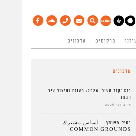
ירנו
פרסומים
עדכונים
עדכונים
כנס ‘קוד העיר’ 2026: פענוח ועיצוב עיר
המחר
15 ביוני 2026
בסיס משותף – أساس مشترك –
COMMON GROUNDS