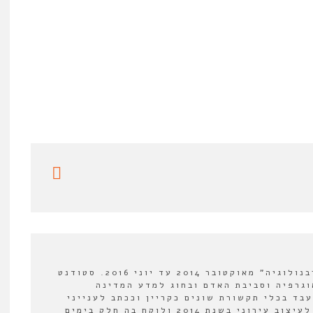
עורך מדור ספרים ב"אורבנולוגיה" מאוקטובר 2014 עד יוני 2016. סטודנט
וגרפיה וסביבת האדם ובחוג למדע המדינה
עבד בכלי תקשורת שונים כקריין וככתב לענייני
תרבות. הצטרף למעבדה לעיצוב עירוני בשנת 2014 ולוקח בה חלק בימים