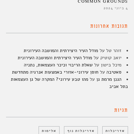
COMMON GROUNDS
4 ביוני 2024
תגובות אחרונות
זוהר טל
על
מודל העיר היצירתית והמושבה העירונית
יואב קוטיק
על
מודל העיר היצירתית והמושבה העירונית
מיכל ביטון
על
שאלת הריבוי וכיכר העצמאות, נתניה
סאטיבה
על
חוסן עירוני-אזורי באמצעות אנרגיה מתחדשת
הגנן מרמת גן
על
מהו טבע עירוני? המקרה של גן העצמאות
בתל אביב
תגיות
אדריכלות
אדריכלות נוף
אלימות