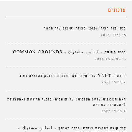
עדכונים
כנס ‘קוד העיר’ 2026: פענוח ועיצוב עיר המחר
15 ביוני 2026
בסיס משותף – أساس مشترك – COMMON GROUNDS
13 באוגוסט 2024
כתבה ב-YNET על מחקר חדש במעבדה העוסק בהצללה בעיר
4 ביולי 2024
האם השכונות עדיין חשובות? על תושבים, קובעי מדיניות ואפשרויות
להתפתחות עתידית
2 ביולי 2024
קול קורא לתחרות בנושא: בסיס משותף – أساس مشترك –