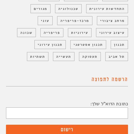
התחדשות עירונית
טכנולוגיה
מגורים
מרחב ציבורי
מרכז-פריפריה
עוני
עיצוב עירוני
עירוניות
פריפריה
שכונה
תכנון
תכנון אסטרטגי
תכנון עירוני
תל אביב
תעסוקה
תעשייה
תשתיות
הרשמה לתפוצה
כתובת הדוא"ל שלך: