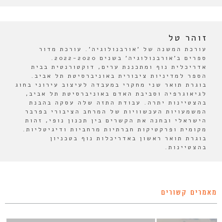
זוהר טל
עורכת המשנה של 'אורבנולוגיה'. עורכת מדור
ספרים ב'אורבנולוגיה' בשנים 2022-2020.
אדריכלית נוף ומתכננת ערים, דוקטורנטית בבית
הספר למדיניות ציבורית באוניברסיטת תל אביב.
בוגרת תואר שני מחקרי במעבדה לעיצוב עירוני בחוג
לגיאוגרפיה וסביבת האדם באוניברסיטת תל אביב,
בהצטיינות יתרה. עבודת התזה שלה עסקה בהבנת
המשמעויות העכשוויות של המרחב הציבורי בפרבר
הישראלי ובחנה את הקשרים בין תכנון נופי, זהות
מקומית ופרקטיקות חברתיות מרחביות ודיגיטליות.
בוגרת תואר ראשון באדריכלות נוף בטכניון
בהצטיינות.
מאמרים קשורים