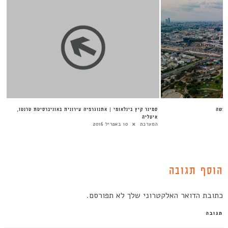
מעשה
סמינר קיץ בינלאומי | אתנוגרפיה עירונית באוניברסיטת טרנטו,
איטליה
המערכת
10 באפריל 2016
הוסף תגובה
כתובת הדואר האלקטרוני שלך לא תפורסם.
תגובה