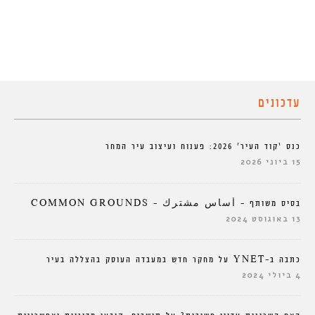
עדכונים
כנס ‘קוד העיר’ 2026: פענוח ועיצוב עיר המחר
15 ביוני 2026
בסיס משותף – أساس مشترك – COMMON GROUNDS
13 באוגוסט 2024
כתבה ב-YNET על מחקר חדש במעבדה העוסק בהצללה בעיר
4 ביולי 2024