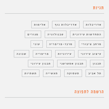
תגיות
אדריכלות
אדריכלות נוף
אלימות
התחדשות עירונית
טכנולוגיה
מגורים
מרחב ציבורי
מרכז-פריפריה
עוני
עיצוב עירוני
עירוניות
פריפריה
שכונה
תכנון
תכנון אסטרטגי
תכנון עירוני
תל אביב
תעסוקה
תעשייה
תשתיות
הרשמה לתפוצה