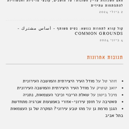
האם השכונות עדיין חשובות? על תושבים, קובעי מדיניות ואפשרויות
להתפתחות עתידית
2 ביולי 2024
קול קורא לתחרות בנושא: בסיס משותף – أساس مشترك –
COMMON GROUNDS
4 ביוני 2024
תגובות אחרונות
זוהר טל
על
מודל העיר היצירתית והמושבה העירונית
יואב קוטיק
על
מודל העיר היצירתית והמושבה העירונית
מיכל ביטון
על
שאלת הריבוי וכיכר העצמאות, נתניה
סאטיבה
על
חוסן עירוני-אזורי באמצעות אנרגיה מתחדשת
הגנן מרמת גן
על
מהו טבע עירוני? המקרה של גן העצמאות
בתל אביב