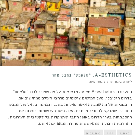
A-ESTHETICS: “סלאמס” במבט אחר
ליאורה ביגון
9 בינואר 2017
התערוכה A-esthetics מציעה מבט אחר על מה שמוכר לנו כ"סלאמס"
בדרום הגלובלי. מעל חמישים צילומיים מרחבי העולם ממחישים את
הרבגוניות של מה שמכונה א-פורמאליות בתכנון ובמגורים. אל מול המבט
המודרני שמבקש להסדיר מרחבים אלה גישות עכשוויות בוחנות את
ההתפתחות בערי הדרום באופן חיובי ומתמקדות בקולקטיביות העירונית,
היצירתיות ויכולת ההתאוששות מהירה המאפיינת אותם.
לאתגר
לגור
0 תגובות