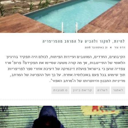
לחיות, לחקור ולהביט על המרחב מהפריפריה
הדס צור
31 באוקטובר 2016
הקיבוצים, החרדים, המושבים ועיירות הפיתוח, לכולם היה תפקיד בהיגיון
הלאומי של התיישבות, אך מה קורה משעה שסיימו את תפקידם? פרופ' ארז
צפדיה טוען כי בישראל פועלת דינמיקה של דעיכת אזורי ספר לפריפריות
תוך שימוש בכל פעם באוכלוסיה אחרת. על כך ועל ההפרטה של המרחב,
מדיניות התכנון והיווצרותו של ה'מרחב האפור'.
לאתגר
לשלוט
קריאת כיוון
0 תגובות