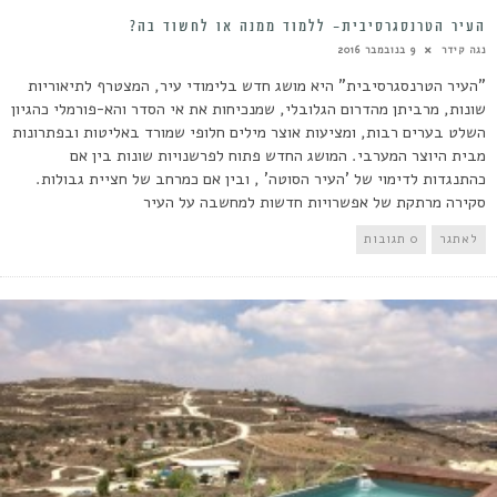
העיר הטרנסגרסיבית- ללמוד ממנה או לחשוד בה?
נגה קידר
9 בנובמבר 2016
"העיר הטרנסגרסיבית" היא מושג חדש בלימודי עיר, המצטרף לתיאוריות
שונות, מרביתן מהדרום הגלובלי, שמנכיחות את אי הסדר והא-פורמלי כהגיון
השלט בערים רבות, ומציעות אוצר מילים חלופי שמורד באליטות ובפתרונות
מבית היוצר המערבי. המושג החדש פתוח לפרשנויות שונות בין אם
כהתנגדות לדימוי של 'העיר הסוטה' , ובין אם כמרחב של חציית גבולות.
סקירה מרתקת של אפשרויות חדשות למחשבה על העיר
לאתגר
0 תגובות