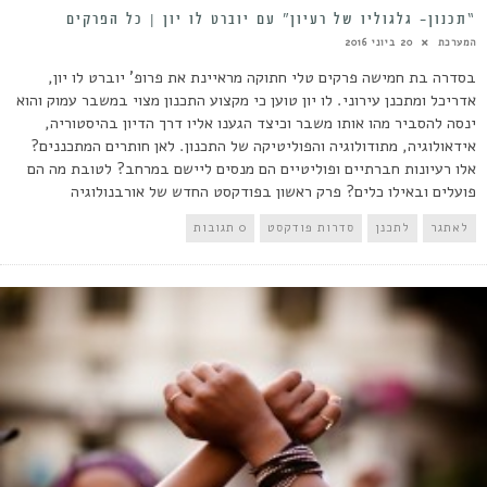
“תכנון- גלגוליו של רעיון” עם יוברט לו יון | כל הפרקים
המערכת
20 ביוני 2016
בסדרה בת חמישה פרקים טלי חתוקה מראיינת את פרופ' יוברט לו יון,
אדריכל ומתכנן עירוני. לו יון טוען כי מקצוע התכנון מצוי במשבר עמוק והוא
ינסה להסביר מהו אותו משבר וכיצד הגענו אליו דרך הדיון בהיסטוריה,
אידאולוגיה, מתודולוגיה והפוליטיקה של התכנון. לאן חותרים המתכננים?
אלו רעיונות חברתיים ופוליטיים הם מנסים ליישם במרחב? לטובת מה הם
פועלים ובאילו כלים? פרק ראשון בפודקסט החדש של אורבנולוגיה
לאתגר
לתכנן
סדרות פודקסט
0 תגובות