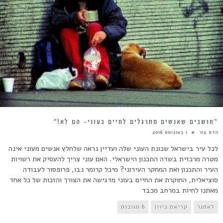
“חושבים שאנשים מתרגלים לחיים בעוני- הם לא!”
הדס צור
1 באוגוסט 2016
לכל עיר בישראל שכונת העוני שלה ועדיין נראה שלחלץ אנשים מעוני אינה
מטרה מרכזית בשדה התכנון הישראלי. האם עוני צריך להעסיק את רשויות
העיר והתכנון ואת המחקר העירוני? מיכל קרומר נבו, פרופסור לעבודה
סוציאלית, החוקרת את החיים בעוני מדגישה את הצורך והזכות של כל אחד
מאתנו לחיות במרחב מכבד
לאתגר
קריאת כיוון
6 תגובות