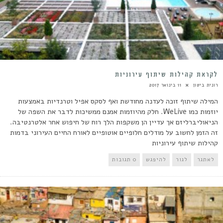
לקראת קהילות שיתוף עירוניות
רונית ביטון
11 בינואר 2017
המילה שיתוף זוכה לעדנה מחודשת ואף לסקס אפיל וטרנדיות באמצעות
יוזמות כמו WeLive. חלק מהיוזמות אמנם ממשיכות לדבר את השפה של
הניאוליברליזם אך עדיין הן משקפות הלך רוח של חיפוש אחר אלטרנטיבה.
זה הזמן לחשוב על מודלים חלופיים אוטופיים לאורח החיים העירוני בדמות
קהילות שיתוף עירוניות
לאתגר
לגור
להיפגש
0 תגובות