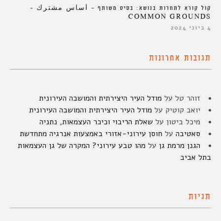
קול קורא לתחרות בנושא: בסיס משותף – أساس مشترك –
COMMON GROUNDS
4 ביוני 2024
תגובות אחרונות
זוהר טל
על
מודל העיר היצירתית והמושבה העירונית
יואב קוטיק
על
מודל העיר היצירתית והמושבה העירונית
מיכל ביטון
על
שאלת הריבוי וכיכר העצמאות, נתניה
סאטיבה
על
חוסן עירוני-אזורי באמצעות אנרגיה מתחדשת
הגנן מרמת גן
על
מהו טבע עירוני? המקרה של גן העצמאות
בתל אביב
תגיות