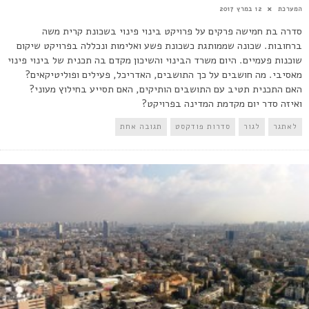
המערכת
12 במרץ 2017
סדרה בת חמישה פרקים על פרויקט בינוי פינוי בשכונת קרית משה
ברחובות. שכונה שממותגת כשכונת פשע ואלימות ונכללה בפרויקט שיקום
שוכנות פעמיים. היום משרד הבינוי והשיכון מקדם בה תכנית של בינוי פינוי
מאסיבי. מה חושבים על כך התושבים, האדריכל, פעילים ופוליטיקאים?
האם התכנית תטיב עם התושבים הותיקים, האם תסייע בחילוץ מעוני?
ואיזה סדר יום מקדמת המדינה בפרויקט?
לאתגר
לגור
סדרות פודקסט
תגובה אחת