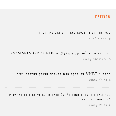
עדכונים
כנס ‘קוד העיר’ 2026: פענוח ועיצוב עיר המחר
15 ביוני 2026
בסיס משותף – أساس مشترك – COMMON GROUNDS
13 באוגוסט 2024
כתבה ב-YNET על מחקר חדש במעבדה העוסק בהצללה בעיר
4 ביולי 2024
האם השכונות עדיין חשובות? על תושבים, קובעי מדיניות ואפשרויות
להתפתחות עתידית
2 ביולי 2024