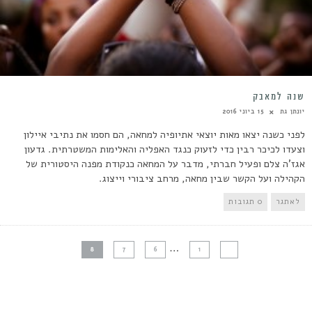
שנה למאבק
יונתן גת
15 ביוני 2016
לפני כשנה יצאו מאות יוצאי אתיופיה למחאה, הם חסמו את נתיבי איילון
וצעדו לכיכר רבין כדי לזעוק כנגד האפליה והאלימות המשטרתית. גדעון
אגז'ה צלם ופעיל חברתי, מדבר על המחאה כנקודת מפנה היסטורית של
הקהילה ועל הקשר שבין מחאה, מרחב ציבורי וייצוג.
לאתגר
0 תגובות
…
8
7
6
1