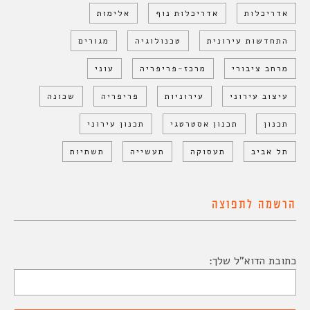
אדריכלות
אדריכלות נוף
אלימות
התחדשות עירונית
טכנולוגיה
מגורים
מרחב ציבורי
מרכז-פריפריה
עוני
עיצוב עירוני
עירוניות
פריפריה
שכונה
תכנון
תכנון אסטרטגי
תכנון עירוני
תל אביב
תעסוקה
תעשייה
תשתיות
הרשמה לתפוצה
כתובת הדוא"ל שלך: