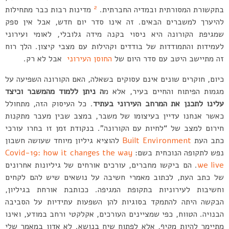
2
בתקשורת המסורתית ובמדיה החברתית.
מדינות רבות כבר מתחילות
להיערך למשברים הבאים. זה אינו סדר יום חדש, אבל אין ספק
שמגיפת הקורונה היא ניסוי בקנה מידה גלובלי, לאומי ועירוני
לעמידות והתמודדות של בודדים וקהילות עם מצבי קיצון. הלך רוח
זה מתיישב היטב עם סדר היום של
החוסן העירוני
אבל לא רק.
כיום, חוקרים שונים אינם עסוקים בשאלה, האם הקורונה השפיעה על
מגמות הפיתוח והחיים בעיר, אלא מ
ה ניתן ללמוד מהמשבר וכיצד
עלינו לתכנן את המרחב העירוני בעתיד
. כל העיסוק הזה, מתחולל
כאשר אנחנו עדיין בעיצומו של משבר, במצב שבין מעבר מתקנות
חירום למצב של “לחיות עם הקורונה”. בנקודת זמן זו בחרו עורכי
כתב העת
Built Environment
להוציא גיליון מיוחד שעושה חשבון
נפש לתקופה הנוכחית בשם:
Covid-19: how it changes the way
we live
. הם ביקשו מחברים, עורכים אורחים של גיליונות אחרונים
של כתב העת, לכתוב מאמרי חשיבה על נושאים שיש להם לקחים
וחשיבות לעירוניות בתקופת המגיפה. ככותבת אורחת בגיליון,
הבקשה היתה להתמקד בסוגיות להן השפעות עתידיות על הסביבה
הבנויה. הטווח, כפי שמציינים העורכים, אקלקטי ורחב במודע, ואינו
מתיימר להיות מקיף, אלא לפתוח שיח בנושא. לא אדון במאמר שלי