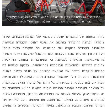
מפגש פנים אל פנים הוא עדיין סחורה חיונית שהעיר מציעה על אף הדיגיטציה
בכל תחומי החייים שהועצמה בקורונה (צילום:Joseph Young)
סדרה נוספת של מאמרים עוסקת בנושא של
תנועה ועבודה
. קירון
צ’טרג’י ופיונה קרופורד בוחנות את שינוי דפוסי העבודה ונסיעות
הקשורות לעבודה במקרה של בריטניה. הם חוקרים כיצד נוהלי
העבודה והן נסיעות שונו בעקבות המגיפה אבל למעשה האיצו מגמות
טרום-מגיפה, ומגיעות למסקנה כי התערבויות בתחום המדיניות
צריכות זהירות ומותאמות סביבתית ובריאותית. בזיקה לנושא זה
קבוצת חוקרים בדקה את השפעת המגיפה על מגזר הדיור באזור
טורונטו רבתי. הם גילו שכאשר העבודה מהבית הפכה לנורמה חדשה
עבור קבוצות כלכליות מסוימות, גל חדש של פרבור הואץ. במאמרה
על המעבר לעבודה מהבית פרנסס הוליס טוענת כי יש להסתכל על
זה כניסוי ענק שעשוי לשנות את הפרדיגמה בתכנון, מהפרדה ואיזור
למרחבים מעורבים. המאמר גם מפנה את תשומת הלב לאי-שוויון
חברתי ומרחבי הנובע מהמגיפה, כאשר העניים והצעירים מושפעים