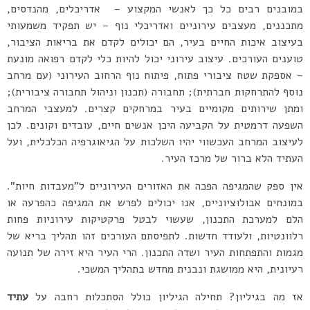
במובנים רבים כל כך לאנשי המקצוע – אדריכלים, מהנדסים,
מתכננים, מעצבים עירוניים ואדריכלי נוף – יש תפקיד משמעותי
בעיצוב איכות החיים בעיר, הם יכולים לקדם את בריאות הציבור,
טוענים העורכים. עיצוב עירוני יכול להיות כלי לקדם רפואה מונעת
– אספקת שטח ציבורי פתוח, פיתוח נוף הרחוב העירוני (עם מרחב
נוסף להתרחקות חברתית); תחבורה (תכנון וניהול תחבורה ציבורית);
ומתן שירותים מקומיים בעיר במרחקים קצרים. למעצבי המרחב
השפעה דרמטית על הקביעה היכן אנשים חיים, עובדים וקונים. לכן
לעיצוב המרחב העכשווי יהיו השלכות על הגיאוגרפיה הכלכלית, ועל
העתיד הלא ברור של מרכז העיר.
אין ספק שהמגיפה הפכה את האזורים העירוניים ל”מעבדות חיות”.
במונחים אבולוציוניים, אנו יכולים לפרש את המגיפה כהפרעה או
הלם למערכת התכנון, שעשוי לבטל פרקטיקות עירוניות פחות
רלוונטיות, ולעודד חדשות. לתפיסתם העורכים זהו תהליך בריא של
מגמות והתפתחות העיר ושדה התכנון. הרי העיר היא זירה של תנועה
רעיונית, היא ממושגת ונבנית מחדש בתהליך המשכי.
אז מה בגיליון? תחילה הגיליון כולל הסתכלות רחבה על
עתיד