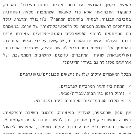
לאישי, הקטן, האנושי ועד כמה חיונית ‘נוחות הציבור’, לא רק
לתפקוד התברואתי אלא כדי לאפשר השתתפות מלאה ושוויונית
בסביבה הבנויה. לבסוף, ב’העולם התהפך?’, ג’ון גולד ומרגרט גולד
מתייחסים להשפעת המגיפה על ה”פסטיבליזציה” של ערים. במאמרם
הם מתייחסים לריבוי הפסטיבלים והמגה-אירועים שאירחו ערים
ברחבי העולם בעשורים האחרונים, שנקטעו על ידי מגיפת הקורונה.
בהסתמך על דוגמאות כמו הביאנלה של ונציה, פסטיבלי אדינבורו
ואולימפיאדת טוקיו, המחברים טוענים לחשיבות המתמשכת של
אירועים מסוג זה גם בעידן הדיגיטלי.
מכלל המאמרים עולים שלושה נושאים תכנוניים/גיאוגרפיים:
המתח בין העיר המרכזית לפרברים.
ניהול הזמן בין הבית/עבודה/פנאי.
מי מקדם את המדיניות הציבורית בעיר ועבור מי.
אין ספק שהמגיפה, שעדיין בעיצומה, מזמנת חשיבה ורפלקציה.
בשונה ממשברי קיצון אחרים, כמו למשל רעידת אדמה מקומית או
צונאמי, המגיפה היא אירוע חובק עולם, מתמשך, המאפשר לשאול
שאלות אוניברסליות ולא רק מקומיות. זהו רגע שמזכיר במידה