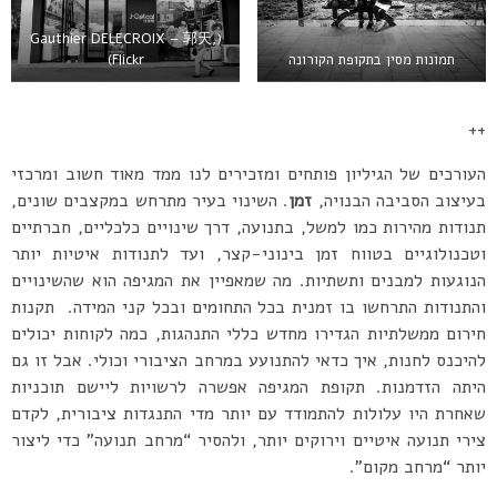
(Gauthier DELECROIX – 郭天,
תמונות מסין בתקופת הקורונה
Flickr)
++
העורכים של הגיליון פותחים ומזכירים לנו ממד מאוד חשוב ומרכזי
בעיצוב הסביבה הבנויה,
זמן
. השינוי בעיר מתרחש במקצבים שונים,
תנודות מהירות כמו למשל, בתנועה, דרך שינויים כלכליים, חברתיים
וטכנולוגיים בטווח זמן בינוני-קצר, ועד לתנודות איטיות יותר
הנוגעות למבנים ותשתיות. מה שמאפיין את המגיפה הוא שהשינויים
והתנודות התרחשו בו זמנית בכל התחומים ובכל קני המידה. תקנות
חירום ממשלתיות הגדירו מחדש כללי התנהגות, כמה לקוחות יכולים
להיכנס לחנות, איך כדאי להתנועע במרחב הציבורי וכולי. אבל זו גם
היתה הזדמנות. תקופת המגיפה אפשרה לרשויות ליישם תוכניות
שאחרת היו עלולות להתמודד עם יותר מדי התנגדות ציבורית, לקדם
צירי תנועה איטיים וירוקים יותר, ולהסיר “מרחב תנועה” כדי ליצור
יותר “מרחב מקום”.