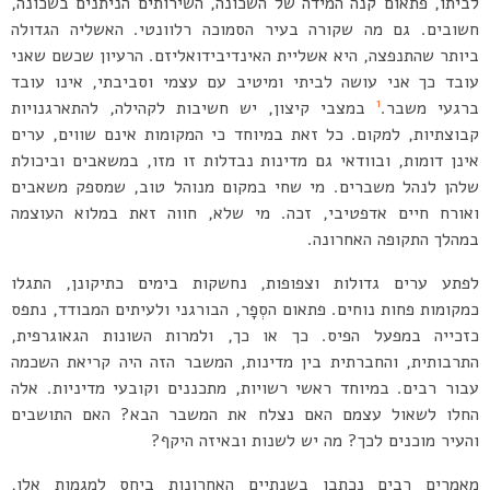
לביתו, פתאום קנה המידה של השכונה, השירותים הניתנים בשכונה,
חשובים. גם מה שקורה בעיר הסמוכה רלוונטי. האשליה הגדולה
ביותר שהתנפצה, היא אשליית האינדיבידואליזם. הרעיון שכשם שאני
עובד כך אני עושה לביתי ומיטיב עם עצמי וסביבתי, אינו עובד
1
ברגעי משבר.
במצבי קיצון, יש חשיבות לקהילה, להתארגנויות
קבוצתיות, למקום. כל זאת במיוחד כי המקומות אינם שווים, ערים
אינן דומות, ובוודאי גם מדינות נבדלות זו מזו, במשאבים וביכולת
שלהן לנהל משברים. מי שחי במקום מנוהל טוב, שמספק משאבים
ואורח חיים אדפטיבי, זכה. מי שלא, חווה זאת במלוא העוצמה
במהלך התקופה האחרונה.
לפתע ערים גדולות וצפופות, נחשקות בימים כתיקונן, התגלו
כמקומות פחות נוחים. פתאום הסְפָר, הבורגני ולעיתים המבודד, נתפס
כזכייה במפעל הפיס. כך או כך, ולמרות השונות הגאוגרפית,
התרבותית, והחברתית בין מדינות, המשבר הזה היה קריאת השכמה
עבור רבים. במיוחד ראשי רשויות, מתכננים וקובעי מדיניות. אלה
החלו לשאול עצמם האם נצלח את המשבר הבא? האם התושבים
והעיר מוכנים לכך? מה יש לשנות ובאיזה היקף?
מאמרים רבים נכתבו בשנתיים האחרונות ביחס למגמות אלו,