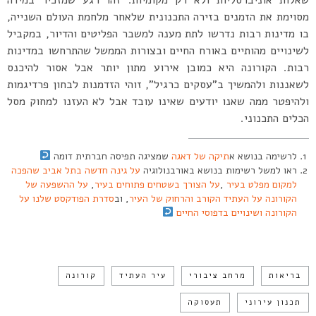
מסוימת את הזמנים בזירה התכנונית שלאחר מלחמת העולם השנייה,
בו מדינות רבות נדרשו לתת מענה למשבר הפליטים והדיור, במקביל
לשינויים מהותיים באורח החיים ובצורות הממשל שהתרחשו במדינות
רבות. הקורונה היא כמובן אירוע מתון יותר אבל אסור להיכנס
לשאננות ולהמשיך ב”עסקים כרגיל”, זוהי הזדמנות לבחון פרדיגמות
ולהיפטר ממה שאנו יודעים שאינו עובד אבל לא העזנו למחוק מסל
הכלים התכנוני.
לרשימה בנושא א
תיקה של דאגה
שמציגה תפיסה חברתית דומה
ראו למשל רשימות בנושא באורבנולוגיה
על גינה חדשה בתל אביב שהפכה
למקום מפלט בעיר
,
על הצורך בשטחים פתוחים בעיר
,
על ההשפעה של
הקורונה על העתיד הקורב והרחוק של העיר
, וב
סדרת הפודקסט שלנו על
הקורונה ושינויים בדפוסי החיים
בריאות
מרחב ציבורי
עיר העתיד
קורונה
תכנון עירוני
תעסוקה