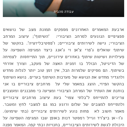
עבודה מהבית
ארבעת המאמרים האחרונים מספקים תמונת מצב של נושאים
ספציפיים הנוגעים למרחב הציבורי: ‘השיתוף’; עיצוב המרחב
הציבורי; גישה לשירותים ציבוריים; ו’פסטיבליזציה’. בהקשר של
שיתוף שואלים ג’פרי צ’אן וי ג’אנג כיצד המגיפה השפיעה על
פעילויות ושיטות שיתוף באזורים עירוניים, תוך התייחסות לצמיחה
של הדיגיטל, הכולל בו זמנית האצה של מעקב, וצורך אזרחי
בשיתוף. הם מסיקים שלמרות הכל, אין זמן טוב יותר לגלות מחדש
ולהגדיר מחדש את הנושא של מערכות השיתוף בערים. נושא השיתוף
בהקשר הפיזי, הוצג במאמר שלי על מרחבים ציבוריים בו אני
בוחנת את העתיד של המרחב הציבורי ומציעה כי מתכננים ומעצבים
צריכים להתייחס ל’בלתי צפוי’ בעת עיצוב מרחבים ציבוריים
ולהתייחס למצבים של שלום ורוגע כמו גם למצבי לחץ ומשבר.
מאמר חשוב לא פחות נוגע לשירותים ציבוריים (בתי שימוש).
ג’ו-אן ביצ’רד וגייל רמסטר דנות באופן שבו המגיפה השפיעה על
היכולת לגשת לשירותים הציבוריים, בחנויות ובתי קפה. המאמר מפנה