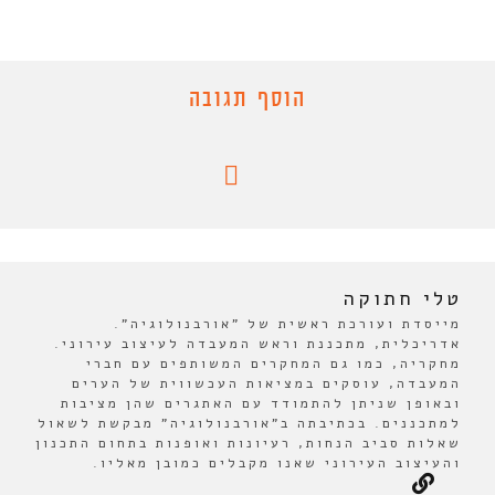
הוסף תגובה
טלי חתוקה
מייסדת ועורכת ראשית של "אורבנולוגיה".
אדריכלית, מתכננת וראש המעבדה לעיצוב עירוני.
מחקריה, כמו גם המחקרים המשותפים עם חברי
המעבדה, עוסקים במציאות העכשווית של הערים
ובאופן שניתן להתמודד עם האתגרים שהן מציבות
למתכננים. בכתיבתה ב"אורבנולוגיה" מבקשת לשאול
שאלות סביב הנחות, רעיונות ואופנות בתחום התכנון
והעיצוב העירוני שאנו מקבלים כמובן מאליו.