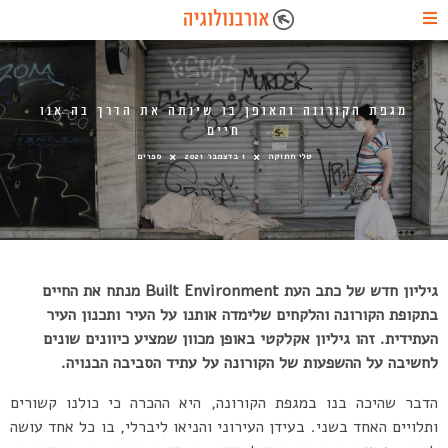
מגפת הקורונה והאופן בו שינתה את הדרך בה אנו
חיים
טלי חתוקה
1 בדצמבר 2021
ספרים
גיליון חדש של כתב העת Built Environment מנתח את החיים
בתקופת הקורונה והלקחים שלימדה אותנו על העיר ותכנון העיר
העתידית. זהו גיליון אקלקטי באופן מכוון שמציע כיוונים שונים
לחשיבה על ההשפעות של הקורונה על עתיד הסביבה הבנויה.
הדבר שהיכה בנו במגפת הקורונה, היא ההכרה כי כולנו קשורים
ותלויים האחד בשני. בעידן העירוני והניאו ליברלי, בו כל אחד עושה