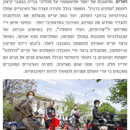
הערים
. מחשבות של יאסר אלששטווי על תהליכי בנייה במצבי קיצון
לעומת ‘עסקים כרגיל’. המאמר כולל סקירה קצרה של השינויים שחלו
בעירוניות ברחבי העולם, ועד כמה ערים מנצלות את ההזדמנות
להגדיר מחדש את המרחב העירוני כאדפטיבי יותר. החוקר איאן ריי
מתייחס ל”יצירתיות, העיר והעתיד”, ודן בשימוש הנרחב של
טכנולוגיות מקוונות במהלך המגיפה, המחליפות מגע אנושי, ושואל
כיצד ערים עשויות להתפתח בתגובה לאלו. ג’ונתן רידס ומרטין
קרוקסטון, מסתכלים כיצד חיי העבודה והעסקים של ערים “גדולות”
יתפתחו וטוענים כי הקשר היומיומי הכולל מפגשים פנים אל פנים הם
עדיין חלק חיוני ממה שהם מציעים. למרות השינויים המחברים
מסכמים כי ערי העולם צפויות להמשיך להיות דומיננטיות.