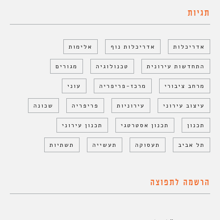
תגיות
אדריכלות
אדריכלות נוף
אלימות
התחדשות עירונית
טכנולוגיה
מגורים
מרחב ציבורי
מרכז-פריפריה
עוני
עיצוב עירוני
עירוניות
פריפריה
שכונה
תכנון
תכנון אסטרטגי
תכנון עירוני
תל אביב
תעסוקה
תעשייה
תשתיות
הרשמה לתפוצה