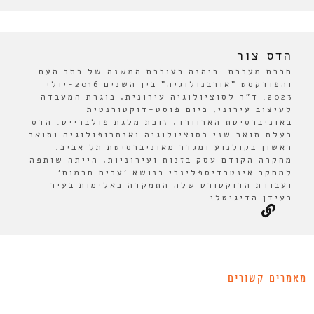
הדס צור
חברת מערכת. כיהנה כעורכת המשנה של כתב העת
והפודקסט "אורבנולוגיה" בין השנים 2016-יולי
2023. ד"ר לסוציולוגיה עירונית, בוגרת המעבדה
לעיצוב עירוני, כיום פוסט-דוקטורנטית
באוניברסיטת הארוורד, זוכת מלגת פולברייט. הדס
בעלת תואר שני בסוציולוגיה ואנתרופולוגיה ותואר
ראשון בקולנוע ומגדר מאוניברסיטת תל אביב.
מחקרה הקודם עסק בזנות ועירוניות, הייתה שותפה
למחקר אינטרדיספלינרי בנושא 'ערים חכמות'
ועבודת הדוקטורט שלה התמקדה באלימות בעיר
בעידן הדיגיטלי.
מאמרים קשורים