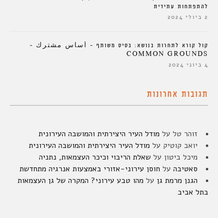
להתפתחות עתידית
2 ביולי 2024
קול קורא לתחרות בנושא: בסיס משותף – أساس مشترك –
COMMON GROUNDS
4 ביוני 2024
תגובות אחרונות
זוהר טל
על
מודל העיר היצירתית והמושבה העירונית
יואב קוטיק
על
מודל העיר היצירתית והמושבה העירונית
מיכל ביטון
על
שאלת הריבוי וכיכר העצמאות, נתניה
סאטיבה
על
חוסן עירוני-אזורי באמצעות אנרגיה מתחדשת
הגנן מרמת גן
על
מהו טבע עירוני? המקרה של גן העצמאות
בתל אביב