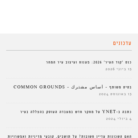
עדכונים
כנס ‘קוד העיר’ 2026: פענוח ועיצוב עיר המחר
15 ביוני 2026
בסיס משותף – أساس مشترك – COMMON GROUNDS
13 באוגוסט 2024
כתבה ב-YNET על מחקר חדש במעבדה העוסק בהצללה בעיר
4 ביולי 2024
האם השכונות עדיין חשובות? על תושבים, קובעי מדיניות ואפשרויות