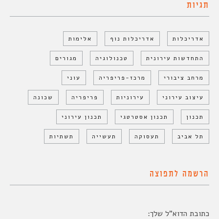
תגיות
אדריכלות
אדריכלות נוף
אלימות
התחדשות עירונית
טכנולוגיה
מגורים
מרחב ציבורי
מרכז-פריפריה
עוני
עיצוב עירוני
עירוניות
פריפריה
שכונה
תכנון
תכנון אסטרטגי
תכנון עירוני
תל אביב
תעסוקה
תעשייה
תשתיות
הרשמה לתפוצה
כתובת הדוא"ל שלך: