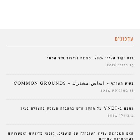
עדכונים
כנס ‘קוד העיר’ 2026: פענוח ועיצוב עיר המחר
15 ביוני 2026
בסיס משותף – أساس مشترك – COMMON GROUNDS
13 באוגוסט 2024
כתבה ב-YNET על מחקר חדש במעבדה העוסק בהצללה בעיר
4 ביולי 2024
האם השכונות עדיין חשובות? על תושבים, קובעי מדיניות ואפשרויות
להתפתחות עתידית