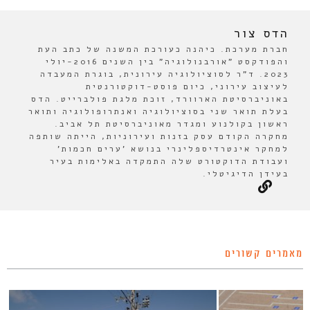
הדס צור
חברת מערכת. כיהנה כעורכת המשנה של כתב העת
והפודקסט "אורבנולוגיה" בין השנים 2016-יולי
2023. ד"ר לסוציולוגיה עירונית, בוגרת המעבדה
לעיצוב עירוני, כיום פוסט-דוקטורנטית
באוניברסיטת הארוורד, זוכת מלגת פולברייט. הדס
בעלת תואר שני בסוציולוגיה ואנתרופולוגיה ותואר
ראשון בקולנוע ומגדר מאוניברסיטת תל אביב.
מחקרה הקודם עסק בזנות ועירוניות, הייתה שותפה
למחקר אינטרדיספלינרי בנושא 'ערים חכמות'
ועבודת הדוקטורט שלה התמקדה באלימות בעיר
בעידן הדיגיטלי.
מאמרים קשורים