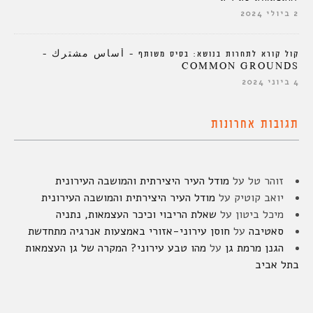
2 ביולי 2024
קול קורא לתחרות בנושא: בסיס משותף – أساس مشترك –
COMMON GROUNDS
4 ביוני 2024
תגובות אחרונות
זוהר טל
על
מודל העיר היצירתית והמושבה העירונית
יואב קוטיק
על
מודל העיר היצירתית והמושבה העירונית
מיכל ביטון
על
שאלת הריבוי וכיכר העצמאות, נתניה
סאטיבה
על
חוסן עירוני-אזורי באמצעות אנרגיה מתחדשת
הגנן מרמת גן
על
מהו טבע עירוני? המקרה של גן העצמאות
בתל אביב