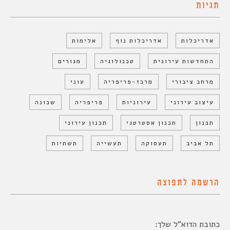
תגיות
אדריכלות
אדריכלות נוף
אלימות
התחדשות עירונית
טכנולוגיה
מגורים
מרחב ציבורי
מרכז-פריפריה
עוני
עיצוב עירוני
עירוניות
פריפריה
שכונה
תכנון
תכנון אסטרטגי
תכנון עירוני
תל אביב
תעסוקה
תעשייה
תשתיות
הרשמה לתפוצה
כתובת הדוא"ל שלך: