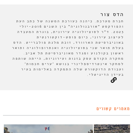
הדס צור
חברת מערכת. כיהנה כעורכת המשנה של כתב העת
והפודקסט "אורבנולוגיה" בין השנים 2016-יולי
2023. ד"ר לסוציולוגיה עירונית, בוגרת המעבדה
לעיצוב עירוני, כיום פוסט-דוקטורנטית
באוניברסיטת הארוורד, זוכת מלגת פולברייט. הדס
בעלת תואר שני בסוציולוגיה ואנתרופולוגיה ותואר
ראשון בקולנוע ומגדר מאוניברסיטת תל אביב.
מחקרה הקודם עסק בזנות ועירוניות, הייתה שותפה
למחקר אינטרדיספלינרי בנושא 'ערים חכמות'
ועבודת הדוקטורט שלה התמקדה באלימות בעיר
בעידן הדיגיטלי.
מאמרים קשורים