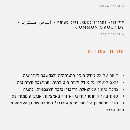
2 ביולי 2024
קול קורא לתחרות בנושא: בסיס משותף – أساس مشترك –
COMMON GROUNDS
4 ביוני 2024
תגובות אחרונות
זוהר טל
על
מודל העיר היצירתית והמושבה העירונית
יואב קוטיק
על
מודל העיר היצירתית והמושבה העירונית
מיכל ביטון
על
שאלת הריבוי וכיכר העצמאות, נתניה
סאטיבה
על
חוסן עירוני-אזורי באמצעות אנרגיה מתחדשת
הגנן מרמת גן
על
מהו טבע עירוני? המקרה של גן העצמאות
בתל אביב