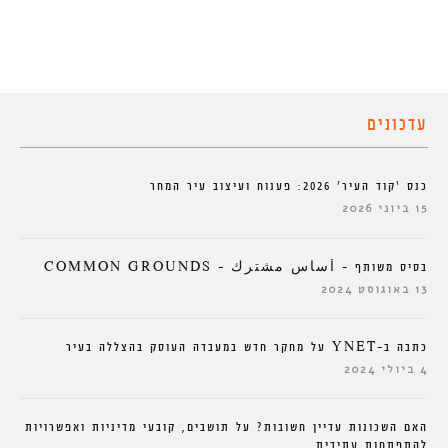
עדכונים
כנס ‘קוד העיר’ 2026: פענוח ועיצוב עיר המחר
15 ביוני 2026
בסיס משותף – أساس مشترك – COMMON GROUNDS
13 באוגוסט 2024
כתבה ב-YNET על מחקר חדש במעבדה העוסק בהצללה בעיר
4 ביולי 2024
האם השכונות עדיין חשובות? על תושבים, קובעי מדיניות ואפשרויות
להתפתחות עתידית