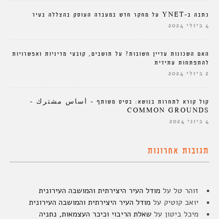
כתבה ב-YNET על מחקר חדש במעבדה העוסק בהצללה בעיר
4 ביולי 2024
האם השכונות עדיין חשובות? על תושבים, קובעי מדיניות ואפשרויות
להתפתחות עתידית
2 ביולי 2024
קול קורא לתחרות בנושא: בסיס משותף – أساس مشترك –
COMMON GROUNDS
4 ביוני 2024
תגובות אחרונות
זוהר טל
על
מודל העיר היצירתית והמושבה העירונית
יואב קוטיק
על
מודל העיר היצירתית והמושבה העירונית
מיכל ביטון
על
שאלת הריבוי וכיכר העצמאות, נתניה