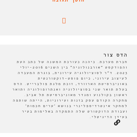
הדס צור
חברת מערכת. כיהנה כעורכת המשנה של כתב העת
והפודקסט "אורבנולוגיה" בין השנים 2016-יולי
2023. ד"ר לסוציולוגיה עירונית, בוגרת המעבדה
לעיצוב עירוני, כיום פוסט-דוקטורנטית
באוניברסיטת הארוורד, זוכת מלגת פולברייט. הדס
בעלת תואר שני בסוציולוגיה ואנתרופולוגיה ותואר
ראשון בקולנוע ומגדר מאוניברסיטת תל אביב.
מחקרה הקודם עסק בזנות ועירוניות, הייתה שותפה
למחקר אינטרדיספלינרי בנושא 'ערים חכמות'
ועבודת הדוקטורט שלה התמקדה באלימות בעיר
בעידן הדיגיטלי.