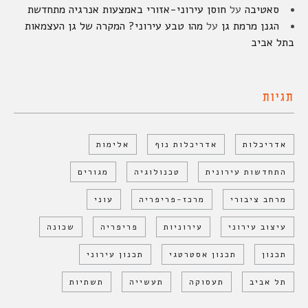
סאטיבה
על
חוסן עירוני-אזורי באמצעות אנרגיה מתחדשת
הגנן מרמת גן
על
מהו טבע עירוני? המקרה של גן העצמאות
בתל אביב
תגיות
אדריכלות
אדריכלות נוף
אלימות
התחדשות עירונית
טכנולוגיה
מגורים
מרחב ציבורי
מרכז-פריפריה
עוני
עיצוב עירוני
עירוניות
פריפריה
שכונה
תכנון
תכנון אסטרטגי
תכנון עירוני
תל אביב
תעסוקה
תעשייה
תשתיות