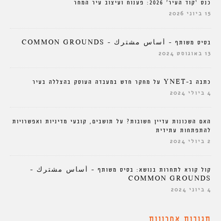
כנס ‘קוד העיר’ 2026: פענוח ועיצוב עיר המחר
15 ביוני 2026
בסיס משותף – أساس مشترك – COMMON GROUNDS
13 באוגוסט 2024
כתבה ב-YNET על מחקר חדש במעבדה העוסק בהצללה בעיר
4 ביולי 2024
האם השכונות עדיין חשובות? על תושבים, קובעי מדיניות ואפשרויות
להתפתחות עתידית
2 ביולי 2024
קול קורא לתחרות בנושא: בסיס משותף – أساس مشترك –
COMMON GROUNDS
4 ביוני 2024
תגובות אחרונות