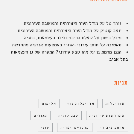
זוהר טל
על
מודל העיר היצירתית והמושבה העירונית
יואב קוטיק
על
מודל העיר היצירתית והמושבה העירונית
מיכל ביטון
על
שאלת הריבוי וכיכר העצמאות, נתניה
סאטיבה
על
חוסן עירוני-אזורי באמצעות אנרגיה מתחדשת
הגנן מרמת גן
על
מהו טבע עירוני? המקרה של גן העצמאות
בתל אביב
תגיות
אדריכלות
אדריכלות נוף
אלימות
התחדשות עירונית
טכנולוגיה
מגורים
מרחב ציבורי
מרכז-פריפריה
עוני