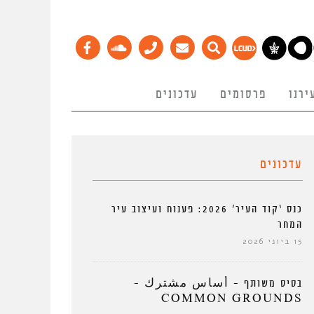
ירנו
פרסומים
עדכונים
עדכונים
כנס ‘קוד העיר’ 2026: פענוח ועיצוב עיר
המחר
15 ביוני 2026
בסיס משותף – أساس مشترك –
COMMON GROUNDS