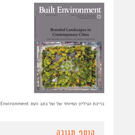
כריכת הגיליון המיוחד של של כתב העת Built Environment בעריכתן של ד”ר טלי חתוקה וד”ר כריסטינה מטוצי’
הוסף תגובה