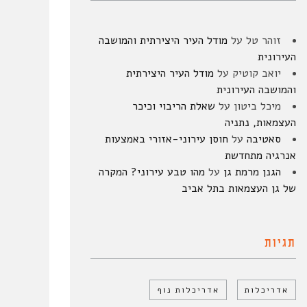
זוהר טל
על
מודל העיר היצירתית והמושבה
העירונית
יואב קוטיק
על
מודל העיר היצירתית
והמושבה העירונית
מיכל ביטון
על
שאלת הריבוי וכיכר
העצמאות, נתניה
סאטיבה
על
חוסן עירוני-אזורי באמצעות
אנרגיה מתחדשת
הגנן מרמת גן
על
מהו טבע עירוני? המקרה
של גן העצמאות בתל אביב
תגיות
אדריכלות
אדריכלות נוף