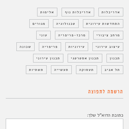
אדריכלות
אדריכלות נוף
אלימות
התחדשות עירונית
טכנולוגיה
מגורים
מרחב ציבורי
מרכז-פריפריה
עוני
עיצוב עירוני
עירוניות
פריפריה
שכונה
תכנון
תכנון אסטרטגי
תכנון עירוני
תל אביב
תעסוקה
תעשייה
תשתיות
הרשמה לתפוצה
כתובת הדוא"ל שלך: