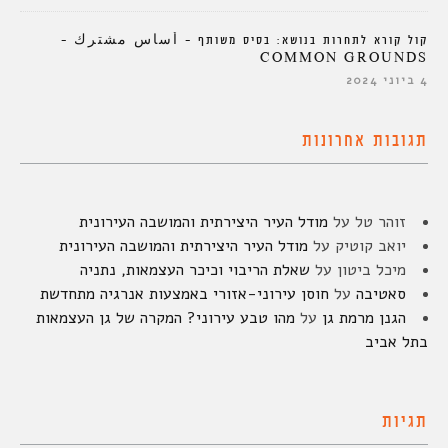
קול קורא לתחרות בנושא: בסיס משותף – أساس مشترك –
COMMON GROUNDS
4 ביוני 2024
תגובות אחרונות
זוהר טל
על
מודל העיר היצירתית והמושבה העירונית
יואב קוטיק
על
מודל העיר היצירתית והמושבה העירונית
מיכל ביטון
על
שאלת הריבוי וכיכר העצמאות, נתניה
סאטיבה
על
חוסן עירוני-אזורי באמצעות אנרגיה מתחדשת
הגנן מרמת גן
על
מהו טבע עירוני? המקרה של גן העצמאות
בתל אביב
תגיות