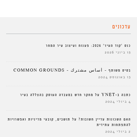
עדכונים
כנס ‘קוד העיר’ 2026: פענוח ועיצוב עיר המחר
15 ביוני 2026
בסיס משותף – أساس مشترك – COMMON GROUNDS
13 באוגוסט 2024
כתבה ב-YNET על מחקר חדש במעבדה העוסק בהצללה בעיר
4 ביולי 2024
האם השכונות עדיין חשובות? על תושבים, קובעי מדיניות ואפשרויות
להתפתחות עתידית
2 ביולי 2024