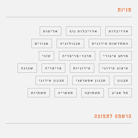
תגיות
אדריכלות
אדריכלות נוף
אלימות
התחדשות עירונית
טכנולוגיה
מגורים
מרחב ציבורי
מרכז-פריפריה
עוני
עיצוב עירוני
עירוניות
פריפריה
שכונה
תכנון
תכנון אסטרטגי
תכנון עירוני
תל אביב
תעסוקה
תעשייה
תשתיות
הרשמה לתפוצה