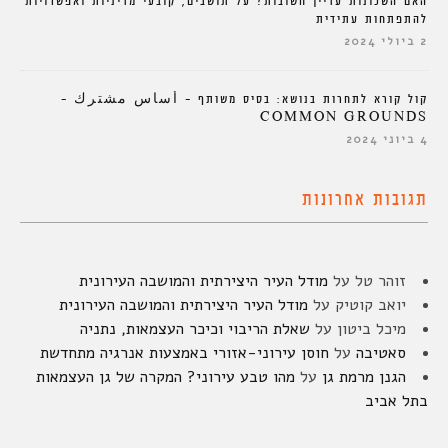
האם השכונות עדיין חשובות? על תושבים, קובעי מדיניות ואפשרויות
להתפתחות עתידית
2 ביולי 2024
קול קורא לתחרות בנושא: בסיס משותף – أساس مشترك –
COMMON GROUNDS
4 ביוני 2024
תגובות אחרונות
זוהר טל
על
מודל העיר היצירתית והמושבה העירונית
יואב קוטיק
על
מודל העיר היצירתית והמושבה העירונית
מיכל ביטון
על
שאלת הריבוי וכיכר העצמאות, נתניה
סאטיבה
על
חוסן עירוני-אזורי באמצעות אנרגיה מתחדשת
הגנן מרמת גן
על
מהו טבע עירוני? המקרה של גן העצמאות
בתל אביב