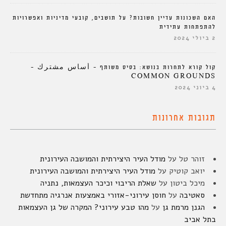
האם השכונות עדיין חשובות? על תושבים, קובעי מדיניות ואפשרויות
להתפתחות עתידית
2 ביולי 2024
קול קורא לתחרות בנושא: בסיס משותף – أساس مشترك –
COMMON GROUNDS
4 ביוני 2024
תגובות אחרונות
זוהר טל
על
מודל העיר היצירתית והמושבה העירונית
יואב קוטיק
על
מודל העיר היצירתית והמושבה העירונית
מיכל ביטון
על
שאלת הריבוי וכיכר העצמאות, נתניה
סאטיבה
על
חוסן עירוני-אזורי באמצעות אנרגיה מתחדשת
הגנן מרמת גן
על
מהו טבע עירוני? המקרה של גן העצמאות
בתל אביב