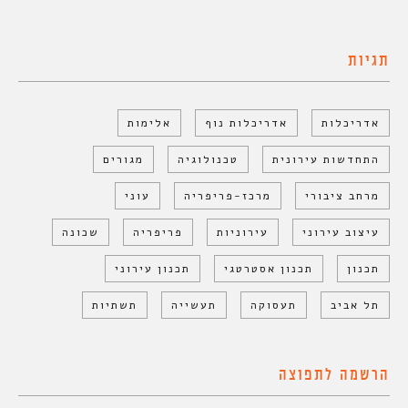
תגיות
אדריכלות
אדריכלות נוף
אלימות
התחדשות עירונית
טכנולוגיה
מגורים
מרחב ציבורי
מרכז-פריפריה
עוני
עיצוב עירוני
עירוניות
פריפריה
שכונה
תכנון
תכנון אסטרטגי
תכנון עירוני
תל אביב
תעסוקה
תעשייה
תשתיות
הרשמה לתפוצה