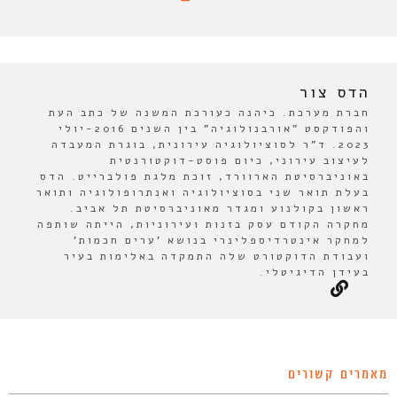
הדס צור
חברת מערכת. כיהנה כעורכת המשנה של כתב העת
והפודקסט "אורבנולוגיה" בין השנים 2016-יולי
2023. ד"ר לסוציולוגיה עירונית, בוגרת המעבדה
לעיצוב עירוני, כיום פוסט-דוקטורנטית
באוניברסיטת הארוורד, זוכת מלגת פולברייט. הדס
בעלת תואר שני בסוציולוגיה ואנתרופולוגיה ותואר
ראשון בקולנוע ומגדר מאוניברסיטת תל אביב.
מחקרה הקודם עסק בזנות ועירוניות, הייתה שותפה
למחקר אינטרדיספלינרי בנושא 'ערים חכמות'
ועבודת הדוקטורט שלה התמקדה באלימות בעיר
בעידן הדיגיטלי.
מאמרים קשורים