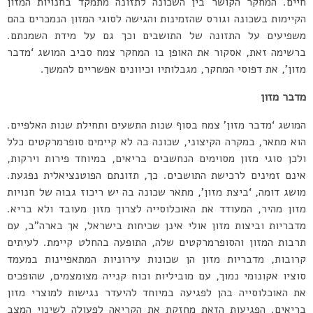
חיים. המחקר הקושר בין השכונה לתזונה מתמקד בחנויות המזון
הקיימות בשכונה וגורס שהזמינות והגישה לסוגי המזון הנמכרים בהם
משפיעים על התזונה של התושבים וכך גם על מידת השמנתם.
ברשימה זאת, אסקור את האופן בו המחקר צמח סביב המושג ‘מדבר
מזון’, את דפוסי המחקר, מגבלותיו וכיוונים אפשריים להמשך.
מדבר מזון
המושג ‘מדבר מזון’ צמח בסוף שנות התשעים ותחילת שנות האלפיים.
הוא מתאר, במקרה הקיצוני, שכונה בה לא קיימים סופרמרקטים כלל
ולכן סוגי מזון מסוימים הנחשבים בריאים, במיוחד פירות וירקות,
אינם זמינים לרכישת התושבים. כך, תזונתם הפוטנציאלית נפגעת.
מושג דומה, ‘ביצת מזון’, מתאר שכונה בה יש ריכוז גבוה של חנויות
מזון מהיר, המעודד את האוכלוסייה לצרוך מזון מעובד ולא בריא.
מדבריות וביצות מזון אולי אינן שכיחות בישראל, אך בארה”ב, עם
תרבות המזון והסופרמרקטים שלה, התופעה בהחלט קיימת. לעיתים
קרובות, מדבריות מזון הן שכונות עירוניות המתאפיינות במעמד
סוציו אקונומי נמוך, עם מוביליות וכוח קנייה מצומצמים, שהופכים
את האוכלוסייה בהן לפגיעה במיוחד להיעדר נגישות למוצרי מזון
בריאים. הפגיעות הזאת מחזקת את הקריאה לפעולה לשינוי המצב