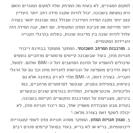
למקום המגורים, לא בטוח מה המרחק שלה למקום המגורים והאם
היא נמצאת בשכונה. יכול להיות שקנה מידה רחב יותר (ועדיין
קטן יותר מקנה המידה העירוני) שכולל כמה שכונות יתאר בצורה
יותר מדויקת את סביבת המזון המקומית. עם זאת, קנה המידה הזה
עלול להיות שונה בין מדינות שונות, כתלות בהרגלי הקנייה
והניידות המקומיים.
מורכבות המרחב השכונתי.
המחקר מתמקד בבחינת ריכוזי
חנויות מזון, בעוד שבשכונה קיימים פרמטרים מרחביים נוספים
שיכולים להשפיע על תזונת התושבים ועל ה-BMI שלהם. למשל,
רשת הדרכים משפיעה על הנגישות לחנויות מזון וכך גם על הרגלי
הקנייה. בצורה דומה, ה-BMI תלוי לא רק בתזונה אלא גם
בעיסוק בפעילות גופנית, שנקשר לפרמטרים מרחביים, כמו
הליכתיות. אינטראקציות, התלויות בגורמים שונים ובקשרים
ביניהם, מצביעות על המורכבות ההקשרים הקיימת בשכונה.
נקודת מבט המבודדת מאפיין אחד, כמו ריכוז חנויות מזון, לא
4
יכולה לשקף זאת בצורה מלאה.
מגוון חנויות המזון.
המחקר מסווג חנויות מזון לשתי קטגוריות
דיכוטומיות, בריא או לא בריא, בעוד בפועל קיימים סוגים רבים