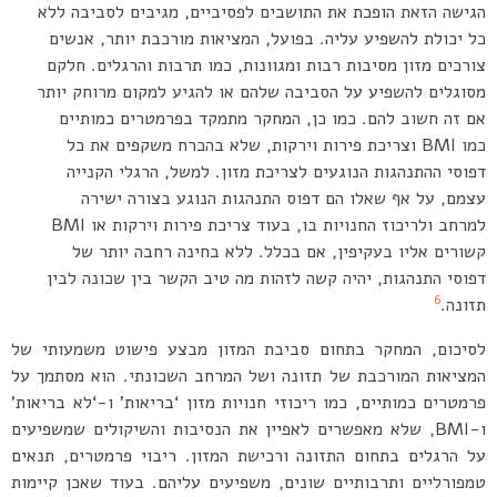
הגישה הזאת הופכת את התושבים לפסיביים, מגיבים לסביבה ללא
כל יכולת להשפיע עליה. בפועל, המציאות מורכבת יותר, אנשים
צורכים מזון מסיבות רבות ומגוונות, כמו תרבות והרגלים. חלקם
מסוגלים להשפיע על הסביבה שלהם או להגיע למקום מרוחק יותר
אם זה חשוב להם. כמו כן, המחקר מתמקד בפרמטרים כמותיים
כמו BMI וצריכת פירות וירקות, שלא בהכרח משקפים את כל
דפוסי ההתנהגות הנוגעים לצריכת מזון. למשל, הרגלי הקנייה
עצמם, על אף שאלו הם דפוס התנהגות הנוגע בצורה ישירה
למרחב ולריכוז החנויות בו, בעוד צריכת פירות וירקות או BMI
קשורים אליו בעקיפין, אם בכלל. ללא בחינה רחבה יותר של
דפוסי התנהגות, יהיה קשה לזהות מה טיב הקשר בין שכונה לבין
6
תזונה.
לסיכום, המחקר בתחום סביבת המזון מבצע פישוט משמעותי של
המציאות המורכבת של תזונה ושל המרחב השכונתי. הוא מסתמך על
פרמטרים כמותיים, כמו ריכוזי חנויות מזון ‘בריאות’ ו-‘לא בריאות’
ו-BMI, שלא מאפשרים לאפיין את הנסיבות והשיקולים שמשפיעים
על הרגלים בתחום התזונה ורכישת המזון. ריבוי פרמטרים, תנאים
טמפורליים ותרבותיים שונים, משפיעים עליהם. בעוד שאכן קיימות