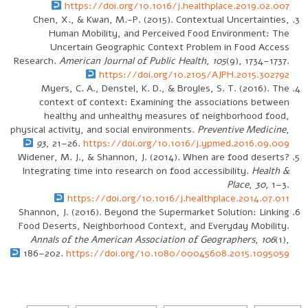
https://doi.org/10.1016/j.healthplace.2019.02.007
Chen, X., & Kwan, M.-P. (2015). Contextual Uncertainties,
Human Mobility, and Perceived Food Environment: The
Uncertain Geographic Context Problem in Food Access
Research.
American Journal of Public Health
,
105
(9), 1734–1737.
https://doi.org/10.2105/AJPH.2015.302792
Myers, C. A., Denstel, K. D., & Broyles, S. T. (2016). The
context of context: Examining the associations between
healthy and unhealthy measures of neighborhood food,
physical activity, and social environments.
Preventive Medicine
,
93
, 21–26.
https://doi.org/10.1016/j.ypmed.2016.09.009
Widener, M. J., & Shannon, J. (2014). When are food deserts?
Integrating time into research on food accessibility.
Health &
Place
,
30
, 1–3.
https://doi.org/10.1016/j.healthplace.2014.07.011
Shannon, J. (2016). Beyond the Supermarket Solution: Linking
Food Deserts, Neighborhood Context, and Everyday Mobility.
Annals of the American Association of Geographers
,
106
(1),
186–202.
https://doi.org/10.1080/00045608.2015.1095059