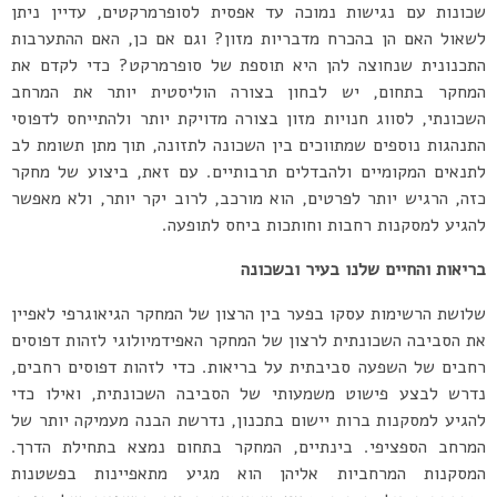
שכונות עם נגישות נמוכה עד אפסית לסופרמרקטים, עדיין ניתן
לשאול האם הן בהכרח מדבריות מזון? וגם אם כן, האם ההתערבות
התכנונית שנחוצה להן היא תוספת של סופרמרקט? כדי לקדם את
המחקר בתחום, יש לבחון בצורה הוליסטית יותר את המרחב
השכונתי, לסווג חנויות מזון בצורה מדויקת יותר ולהתייחס לדפוסי
התנהגות נוספים שמתווכים בין השכונה לתזונה, תוך מתן תשומת לב
לתנאים המקומיים ולהבדלים תרבותיים. עם זאת, ביצוע של מחקר
כזה, הרגיש יותר לפרטים, הוא מורכב, לרוב יקר יותר, ולא מאפשר
להגיע למסקנות רחבות וחותכות ביחס לתופעה.
בריאות והחיים שלנו בעיר ובשכונה
שלושת הרשימות עסקו בפער בין הרצון של המחקר הגיאוגרפי לאפיין
את הסביבה השכונתית לרצון של המחקר האפידמיולוגי לזהות דפוסים
רחבים של השפעה סביבתית על בריאות. כדי לזהות דפוסים רחבים,
נדרש לבצע פישוט משמעותי של הסביבה השכונתית, ואילו כדי
להגיע למסקנות ברות יישום בתכנון, נדרשת הבנה מעמיקה יותר של
המרחב הספציפי. בינתיים, המחקר בתחום נמצא בתחילת הדרך.
המסקנות המרחביות אליהן הוא מגיע מתאפיינות בפשטנות