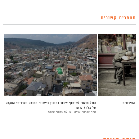
מאמרים קשורים
ת העירונית
מודל חדשני לשיתוף ציבור בתכנון ביישובי החברה הערבית: המקרה
של מג’דל כרום
אתי אפרתי אריה
16 במאי 2022