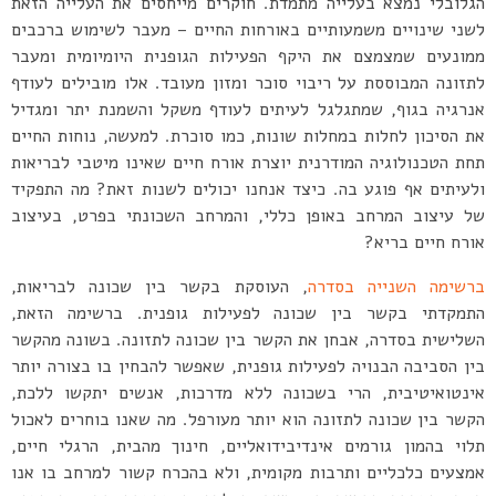
הגלובלי נמצא בעלייה מתמדת. חוקרים מייחסים את העלייה הזאת
לשני שינויים משמעותיים באורחות החיים – מעבר לשימוש ברכבים
ממונעים שמצמצם את היקף הפעילות הגופנית היומיומית ומעבר
לתזונה המבוססת על ריבוי סוכר ומזון מעובד. אלו מובילים לעודף
אנרגיה בגוף, שמתגלגל לעיתים לעודף משקל והשמנת יתר ומגדיל
את הסיכון לחלות במחלות שונות, כמו סוכרת. למעשה, נוחות החיים
תחת הטכנולוגיה המודרנית יוצרת אורח חיים שאינו מיטבי לבריאות
ולעיתים אף פוגע בה. כיצד אנחנו יכולים לשנות זאת? מה התפקיד
של עיצוב המרחב באופן כללי, והמרחב השכונתי בפרט, בעיצוב
אורח חיים בריא?
ברשימה השנייה בסדרה
, העוסקת בקשר בין שכונה לבריאות,
התמקדתי בקשר בין שכונה לפעילות גופנית. ברשימה הזאת,
השלישית בסדרה, אבחן את הקשר בין שכונה לתזונה. בשונה מהקשר
בין הסביבה הבנויה לפעילות גופנית, שאפשר להבחין בו בצורה יותר
אינטואיטיבית, הרי בשכונה ללא מדרכות, אנשים יתקשו ללכת,
הקשר בין שכונה לתזונה הוא יותר מעורפל. מה שאנו בוחרים לאכול
תלוי בהמון גורמים אינדיבידואליים, חינוך מהבית, הרגלי חיים,
אמצעים כלכליים ותרבות מקומית, ולא בהכרח קשור למרחב בו אנו