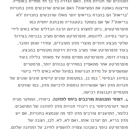
ומגוונים של חנויות מזון. האם הגדרה כל כך חד ממדית באופייה
מייצגת נאמנה את המציאות? האם אנשים שרוכשים מזון בחנויות
‘בריאות’ הם בהכרח בריאים יותר מאלו שרוכשים בחנויות ‘לא
בריאות’? אף אם נתמקד בקטגוריה מובחנת יחסית כמו
סופרמרקטים, ניתן למצוא ביניהם הרבה הבדלים שלא באים לידי
ביטוי בסיווג. לדוגמא, סופרמרקט מסוים מציב בכניסה בצירוף
שלטי מבצע זוהרים מוצרי מזון מעובדים, עתירי שומן וסוכר,
בעוד סופרמרקט אחר מציב פירות וירקות מקומיים במבצע.
בצורה דומה, סופרמרקט מסוים פתוח עד מאוחר בלילה בעוד
סופרמרקט אחר מתאפיין במחירים גבוהים יותר, פרמטרים
שמשפיעים על מידת הנגישות בפועל שלא באים לידי ביטוי
5
בסיווג הבסיסי.
כמו כן, במקומות שונים קיימים סוגים שונים של
חנויות מזון ואף אפשרויות נוספות לרכישת מזון, כמו שווקים
מקומיים וקבוצות רכישה.
דפוסי התנהגות מורכבים ביחס לתזונה.
ביסודו, המחקר מניח
קשר דטרמיניסטי בין ריכוזי חנויות מזון לתזונה של התושבים.
כלומר, התושבים צורכים מזון לפי מה שנמצא בחנויות, אם יש
מזון בריא, הם יצרכו אותו, ואם לא, לא. לכן, הצבה של
סופרמרקט נוסף בשכונה צפויה להשפיע לחיוב על התזונה שלהם.