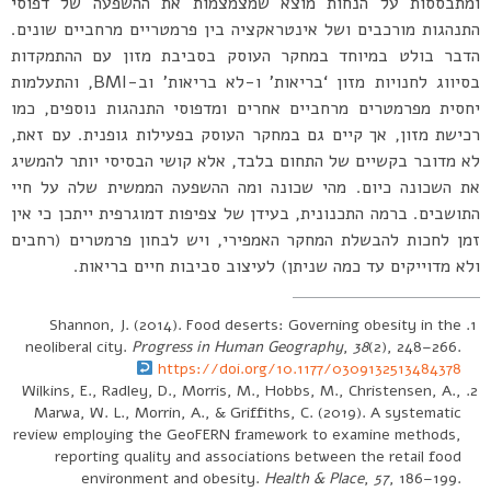
ומתבססות על הנחות מוצא שמצמצמות את ההשפעה של דפוסי
התנהגות מורכבים ושל אינטראקציה בין פרמטריים מרחביים שונים.
הדבר בולט במיוחד במחקר העוסק בסביבת מזון עם ההתמקדות
בסיווג לחנויות מזון ‘בריאות’ ו-לא בריאות’ וב-BMI, והתעלמות
יחסית מפרמטרים מרחביים אחרים ומדפוסי התנהגות נוספים, כמו
רכישת מזון, אך קיים גם במחקר העוסק בפעילות גופנית. עם זאת,
לא מדובר בקשיים של התחום בלבד, אלא קושי הבסיסי יותר להמשיג
את השכונה כיום. מהי שכונה ומה ההשפעה הממשית שלה על חיי
התושבים. ברמה התכנונית, בעידן של צפיפות דמוגרפית ייתכן כי אין
זמן לחכות להבשלת המחקר האמפירי, ויש לבחון פרמטרים (רחבים
ולא מדוייקים עד כמה שניתן) לעיצוב סביבות חיים בריאות.
Shannon, J. (2014). Food deserts: Governing obesity in the
neoliberal city.
Progress in Human Geography
,
38
(2), 248–266.
https://doi.org/10.1177/0309132513484378
Wilkins, E., Radley, D., Morris, M., Hobbs, M., Christensen, A.,
Marwa, W. L., Morrin, A., & Griffiths, C. (2019). A systematic
review employing the GeoFERN framework to examine methods,
reporting quality and associations between the retail food
environment and obesity.
Health & Place
,
57
, 186–199.