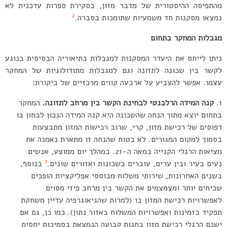
מהתפיסה ההיסטורית של מדבר מזון, בסקירת ספרות עדכנית לא
2
נמצאו מסקנות חד משמעיות שתומכות בסברה.
מגבלות המחקר בתחום
ניתן לייחס את היעדר המסקנות למגבלות בתיאוריה הבסיסית בנוגע
לקשר בין שכונה לתזונה וגם למגבלות מתודולוגיות של המחקר
עצמו. אפשר להצביע על ארבעה קווים מרכזיים של ביקורת:
קנה המידה הרלבנטי לבחינת הקשר בין מרחב לתזונה.
המחקר
בתחום יוצא מתוך הנחה שהשכונה היא קנה המידה הנכון לבחון בו
דפוסים של רכישת מזון, קרי, שרוב רכישות המזון מתבצעות
בסמוך למקום המגורים. לא בטוח שהנחה זו מתארת נאמנה את
מציאות הרגלי הקנייה במאה ה-21. במהלך יום ממוצע, אנשים
3
נעים בעיר ובין ערים, עוברים בשכונות ואזורים שונים.
בנוסף,
בשנים האחרונות, שירותי משלוח מבוססי אפליקציות הופכים
שכיחים יותר ומצמצמים את הקשר בין מרחב פיזי מסוים
לאפשרויות רכישת המזון בו (למרות שהגיאוגרפיה עדיין משחקת
תפקיד בזמינות ואפשרויות המשלוח באזור נתון). כמו כן, גם אם
ישנם הרגלי רכישת מזון בחנות קבועה הנמצאת בסמיכות יחסית