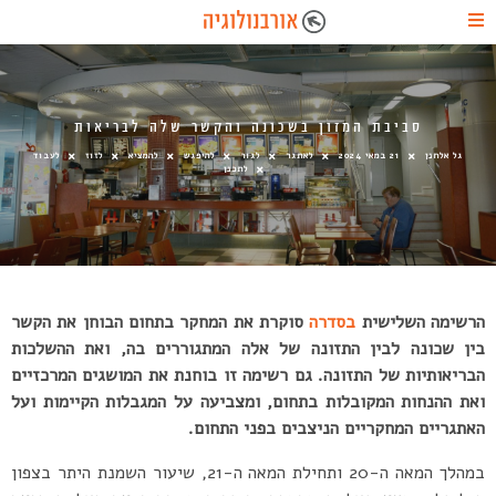
סביבת המזון בשכונה והקשר שלה לבריאות
גל אלחנן
21 במאי 2024
לאתגר
לגור
להיפגש
להמציא
לזוז
לעבוד
לתכנן
הרשימה השלישית
בסדרה
סוקרת את המחקר בתחום הבוחן את הקשר
בין שכונה לבין התזונה של אלה המתגוררים בה, ואת ההשלכות
הבריאותיות של התזונה. גם רשימה זו בוחנת את המושגים המרכזיים
ואת ההנחות המקובלות בתחום, ומצביעה על המגבלות הקיימות ועל
האתגריים המחקריים הניצבים בפני התחום.
במהלך המאה ה-20 ותחילת המאה ה-21, שיעור השמנת היתר בצפון