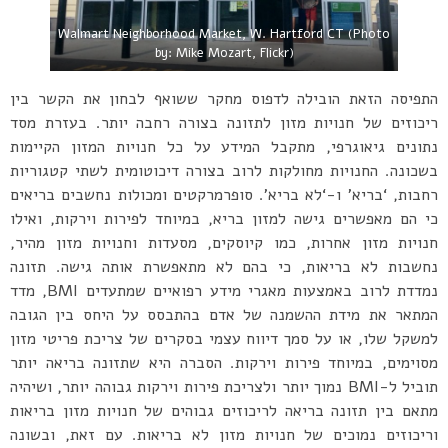
Walmart Neighborhood Market, W. Hartford CT (Photo
by: Mike Mozart, Flickr)
התפיסה הזאת הובילה לדפוס מחקר ששואף לבחון את הקשר בין
ריכוזים של חנויות מזון לתזונה בצורה רחבה יותר. בעזרת מסד
נתונים גיאוגרפי, מתקבל המידע על כל חנויות המזון הקיימות
בשכונה. החנויות מחולקות לרוב בצורה דיכוטומית לשתי קטגוריות
רחבות, ‘בריא’ ו-‘לא בריא’. סופרמרקטים ומכולות נחשבים בריאים
כי הם מאפשרים גישה למזון בריא, במיוחד לפירות וירקות, ואילו
חנויות מזון אחרות, כמו קיוסקים, מסעדות וחנויות מזון מהיר,
נחשבות לא בריאות, כי בהם לא מתאפשרת אותה גישה. תזונה
נמדדת לרוב באמצעות מאגרי מידע רפואיים שמתעדים BMI, מדד
המתאר את מידת ההשמנה של אדם בהתבסס על היחס בין הגובה
למשקל שלו, או על סמך דיווח עצמי בסקרים של צריכת פריטי מזון
מסוימים, במיוחד פירות וירקות. הסברה היא שתזונה בריאה יותר
תוביל ל-BMI נמוך יותר ולצריכת פירות וירקות גבוהה יותר, ושיהיה
מתאם בין תזונה בריאה לריכוזים גבוהים של חנויות מזון בריאות
וריכוזים נמוכים של חנויות מזון לא בריאות. עם זאת, ובשונה