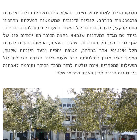
חלוקת הכיכר לאזורים פנימיים
– האלמנטים המצויים בכיכר מייצרים
פרגמנטציה במרחב: קוביות הזכוכית שמשמשות למעליות מהחניון
התת קרקעי, יוצרות הפרדה של האזור המערבי ביחס למרחב הכיכר.
ביחד עם מגדל המערכות שנמצא בקצה הכיכר הם יוצרים סוג של
אגף נפרד המנותק מסביבתו. שילוב העצים, התאורה והמים יוצרים
חלל אינטימי אחר במרחב, מטופח יחסית ובעל חיוניות שקטה,
המושך אליו מגוון אוכלוסיות בכל שעות היום. הגדרת הגבולות של
הפעילות המסחרית אינה גולשת לתוך מרכז הכיכר ותורמת לאבחנה
בין דפנות הכיכר לבין האזור הפנימי שלה.