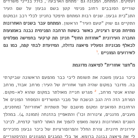
ועסקים. המתחם, המכונה גם “מתחם הארבעה”, כולל בנייני משרדים
טוריים הסובבים רחוב פנימי קטן בשם גבעון על שם העיר
התנ”כית גבעון. שנים רבות המתחם תיפקד כחניון לכלי רכב ובמקום
התקיים גם שוק “טעם העיר” הראשון.
המתחם עבר בשנים האחרונות
מתיחת פנים רצינית,
כאשר בשטח הרחבה הפנימית נבנה באמצעות
החברה העירונית “אחוזות החוף” חניון תת קרקעי בחמישה מפלסים
לכאלף מכוניות ומעליו פיאצה גדולה,
המיועדת לבתי קפה,
כמו גם
1
לאירועים המוניים
.
מ”חצר אחורית” לפיאצה מדוגמת
כיכר גבעון משכה את תשומת ליבי כבר מהפעם הראשונה שביקרתי
בה. מדובר במקום שהיה חצר אחורית של העיר: מרחב אבוד
,
מרחב
2
שהוא אנטי מרחב,
מגרש חנייה מאולתר במקום שהוא לא-מקום.
המרחב הזה היה הגב הנשכח של מבני המשרדים והמסחר הפונים אל
הרחובות הסואנים ומקום מושבם של תשתיות ‘אחוריות’ (מחסנים,
מעבים, מזגנים, צינורות וכו’) והתאפיין בהזנחה (תמונה 4). במהלך
השנים האחרונות נעשה מאמץ להפוך את האתר לחצר קדמית, לכיכר
עירונית חיונית. צורת החלל והפרופורציות של כיכר גבעון מזכירים
לי את פיאצה נבונה ברומא, אך בלי המבנים המגוונים וההיסטוריים