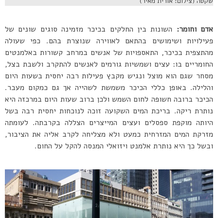
שקטה (צילום: אורית מאיר)
אדם וחומר:
השונות בין החלקים בכיכר מזמינה סוגים שונים של
פעילויות ושימושים בהתאם לאווירה שנוצרת בהם. כפי שעולה
מהתצפית בכיכר, התאספויות של אנשים במרחב קשורות באלמנטים
החומריים בו: עצים ושמשיות גורמים לאנשים להתקרב ולשבת בצל,
מסחר שגם הוא מוצל ונגיש מקבץ פעילות רבה יחסית בשעות היום
והלילה. באופן כללי הכיכר משמשת לשהייה אך גם כמקום מעבר.
הכיכר ברובה חשופה לחום השמש ולכן ברוב שעות היום במרכזה היא
נותרת ריקה. בריכת המים השקועה זוכה לנוכחות יחסית רבה בשל
היותה מוקפת ספסלים ועצים המייצרים הצללה בקרבתה. לעומתה
מזרקת המים המזרחית כמעט ולא מצליחה לקרב אליה את הציבור,
ובשל כך היא נותרת אלמנט ויזואלי המנסה להקל על החום.