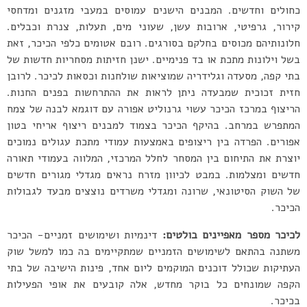
כחולים וחדשים. המבנים הישנים עמוסים במעבי מזגנים ומדחסי
קירור, גרפיטי, ארובות עשן, שעוני מים, תעלות, צנרת וכבלים.
חלונותיהם מכוסים בחלקם בסורגים. רובם אטומים כלפי הכיכר, זאת
בשל וילונות מתכת או בד פנימיים. ישנן חזיתות מסחריות חדשות של
בתי קפה, מסעדה וגלידריה שמוציאות שולחנות וכסאות לכיכר. לרובן
חזית זכוכית שמבעדה ניתן לראות את ההתרחשות בפנים החנות.
הריצוף במרכז הכיכר עשוי גרנוליט אפורה עם דוגמא לבנה של צמח
המתפרש במרחב. בהיקף הכיכר בצמוד למבנים ריצוף אריחי בטון
אפורים. הפרדה בין ריצופים באמצעות עמודי מתכת עגולים נמוכים
יוצרת את התיחום בין המסחר לחלל המרכזי, המלווה בעמודי תאורה
חדשים ומצלמות. במבט לכיוון מזרח נראים מגדלי מגורים חדשים
של השוק הסיטונאי, שרונה ומגדלי משרדים נוצצים מבעד לגבולות
הכיכר.
לכיכר מספר מאפיינים בולטים:
דינמיות ושימושים זמניים- הכיכר
משתנה בהתאם לשימושים הזמניים שמתקיימים בה כמו למשל שוק
העתיקות שכולל דוכנים המוקמים ליום אחד, פינות הישיבה של בתי
הקפה שמונחים כל בוקר מחדש, אלה קובעים את אופי הפעילות
בכיכר.