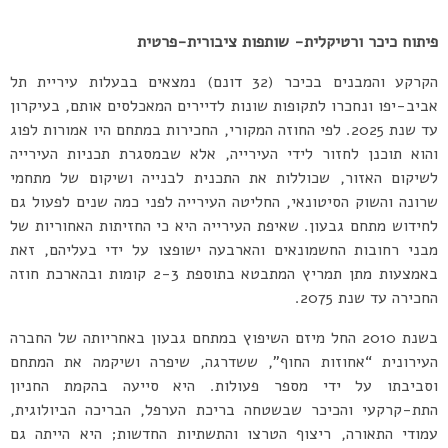
פיתוח כיכר ורטיקלית- שותפות ציבורית-פרטית
הקרקע והמבנים בכיכר (32 דונם) נמצאים בבעלות עיריית תל
אביב-יפו ונחכרו לתקופות שונות לדיירים המאכלסים אותם, בעיקרון
עד שנת 2025. לפי החוזה המקורי, החכירות במתחם היו אמורות לפוג
והוא תוכנן לחזור לידי העירייה, אלא שבמסגרת תכניות העירייה
לשיקום האזור, שכוללות את התכנית לבנייה ושיקום של מתחמי
שרונה והשוק הסיטונאי, החליטה העירייה לפני כמה שנים לפעול גם
לחידוש מתחם גבעון. שאיפת העירייה היא כי החזיתות האחוריות של
מבני רחובות החשמונאים והארבעה ישופצו על ידי בעליהם, זאת
באמצעות מתן תמריץ המתבטא בתוספת 2-3 קומות ובהארכת חוזה
החכירה עד שנת 2075.
בשנת 2010 החל מיזם השיפוץ במתחם גבעון באחריותה של החברה
העירונית “אחוזות החוף”, ששדרגה, שיפרה ושיקמה את המתחם
וסביבתו על ידי מספר פעולות. היא סייעה בהקמת החניון
התת-קרקעי והכיכר שבשטחה בריכת הערפל, הבריכה הביולוגית,
עמודי התאורה, ריצוף הטרצו והתשתיות החדשות; היא הייתה גם