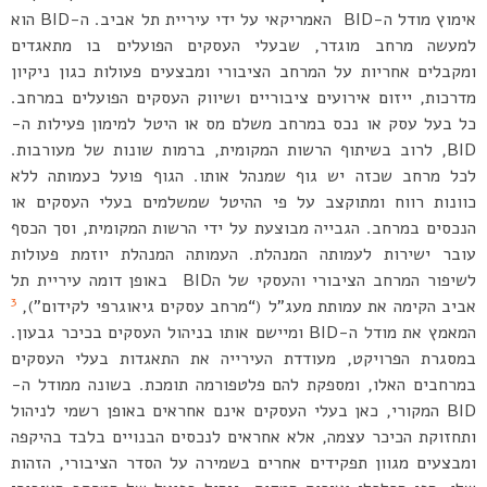
אימוץ מודל ה-BID האמריקאי על ידי עיריית תל אביב. ה-BID הוא
למעשה מרחב מוגדר, שבעלי העסקים הפועלים בו מתאגדים
ומקבלים אחריות על המרחב הציבורי ומבצעים פעולות כגון ניקיון
מדרכות, ייזום אירועים ציבוריים ושיווק העסקים הפועלים במרחב.
כל בעל עסק או נכס במרחב משלם מס או היטל למימון פעילות ה-
BID, לרוב בשיתוף הרשות המקומית, ברמות שונות של מעורבות.
לכל מרחב שכזה יש גוף שמנהל אותו. הגוף פועל כעמותה ללא
כוונות רווח ומתוקצב על פי ההיטל שמשלמים בעלי העסקים או
הנכסים במרחב. הגבייה מבוצעת על ידי הרשות המקומית, וסך הכסף
עובר ישירות לעמותה המנהלת. העמותה המנהלת יוזמת פעולות
לשיפור המרחב הציבורי והעסקי של הBID באופן דומה עיריית תל
3
אביב הקימה את עמותת מעג”ל (“מרחב עסקים גיאוגרפי לקידום”),
המאמץ את מודל ה-BID ומיישם אותו בניהול העסקים בכיכר גבעון.
במסגרת הפרויקט, מעודדת העירייה את התאגדות בעלי העסקים
במרחבים האלו, ומספקת להם פלטפורמה תומכת. בשונה ממודל ה-
BID המקורי, כאן בעלי העסקים אינם אחראים באופן רשמי לניהול
ותחזוקת הכיכר עצמה, אלא אחראים לנכסים הבנויים בלבד בהיקפה
ומבצעים מגוון תפקידים אחרים בשמירה על הסדר הציבורי, הזהות