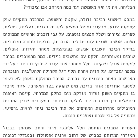
הצליחה, את מי היא משמשת ועד כמה המרחב אכן ציבורי?
במבט ראשוני הכיכר גדולה, שקטה וחשופה. במרכזה מתקיים שוק
עתיקות צנוע, צבעוני ומוצל המציע לקונים בגדים, נעליים, פסלים,
ספרים, ציורים ושלל חפצים נוספים, על גבי דוכנים ארעיים המכוסים
מפות. אנשים שונים עומדים ליד הדוכנים, בודקים סחורה ומדברים.
בהיקף הכיכר יושבים אנשים בפונקציות מסחר יחידות, אוכלים,
שותים ומשוחחים, חלקם עם מחשבים ניידים. כמה מהעוברים בכיכר
לוקחים אוכל בשקיות. חלל מסחרי אחד עובר שיפוץ דו כיווני על ידי
מספר עובדים. על חזית אחרת תלוי דגל הקהילה הלהט”בית. הנוכחות
האנושית באתר בינונית עד גבוהה. הכיכר מחולקת באופן לא רשמי
למספר אזורים: אזור בריכת מים שקועה בצד המערבי, אזור מרכזי
בו מתקיים השוק ואזור מזרקת מים בחלק המזרחי. קיימת רציפות
ויזואלית בין מרכז הכיכר לחלקה המזרחי. במעברים שבין המבנים
המובילים מהרחובות המקיפים אל תוך הכיכר ניתן לראות גרפיטי,
צמחייה על גבי צנרת ואופניים חונות.
העמדת המבנים תוחמת חלל אליפטי ארוך ורחב שנחתך בגבול
המזרחי המרוחק בכביש של רחוב ארניה אוסוולדו ובמגדלי זכוכית