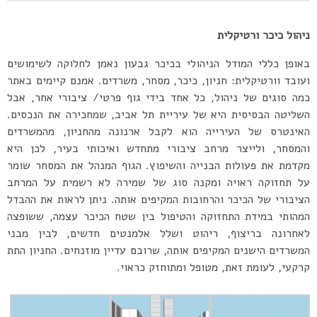
ניהול כיכר ורטיקלית
באופן כללי המודל הניהולי בכיכר גבעון נאמן לחלוקה לשימושים
ועובד וורטיקלית: חניון, כיכר, מסחר, משרדים. אמנם קיימים באתר
כמה סוגים של ניהול, כל אחד בידי גוף פרטי/ ציבורי אחר, אבל
השליטה הבסיסית היא של עיריית תל אביב, שמחכירה את הנכסים.
האינטרס של העירייה הוא לקבל ארנונה מהחניון, מהמשרדים
והמסחר, ולייצר מרחב ציבורי מתחדש ואיכותי בעיר, לכן היא
מקדמת את פעולות הבנייה והשיפוץ. הגוף המנהל את המסחר שומר
על תחזוקה ראויה ומקנה סוג של שמירה לא רשמית על המרחב
הציבורי של הכיכר והרחובות המקיפים אותה. ניתן לראות את ההבדל
המהותי במידת התחזוקה והטיפול בין שטח הכיכר עצמה, ששופצה
לאחרונה בריצוף, ריהוט ושלל אלמנטים חדשים, לבין מבני
המשרדים הישנים המקיפים אותה, שרובם עדיין מוזנחים. החניון התת
קרקעי, לעומת זאת, מטופל ומתוחזק כראוי.