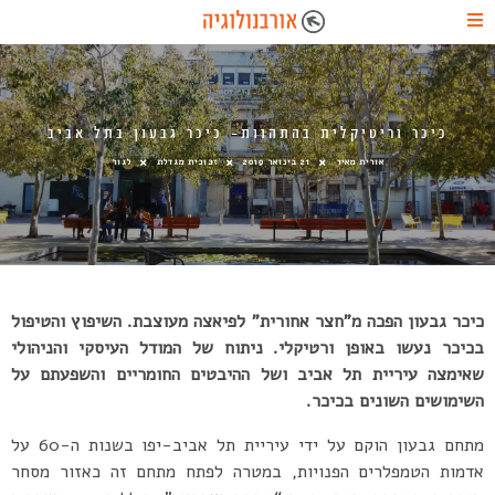
כיכר וריטיקלית בהתהוות- כיכר גבעון בתל אביב
אורית מאיר
21 בינואר 2019
זכוכית מגדלת
לגור
כיכר גבעון הפכה מ”חצר אחורית” לפיאצה מעוצבת. השיפוץ והטיפול
בכיכר נעשו באופן ורטיקלי. ניתוח של המודל העיסקי והניהולי
שאימצה עיריית תל אביב ושל ההיבטים החומריים והשפעתם על
השימושים השונים בכיכר.
מתחם גבעון הוקם על ידי עיריית תל אביב-יפו בשנות ה-60 על
אדמות הטמפלרים הפנויות, במטרה לפתח מתחם זה כאזור מסחר