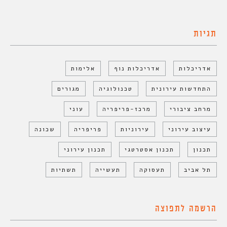
תגיות
אדריכלות
אדריכלות נוף
אלימות
התחדשות עירונית
טכנולוגיה
מגורים
מרחב ציבורי
מרכז-פריפריה
עוני
עיצוב עירוני
עירוניות
פריפריה
שכונה
תכנון
תכנון אסטרטגי
תכנון עירוני
תל אביב
תעסוקה
תעשייה
תשתיות
הרשמה לתפוצה