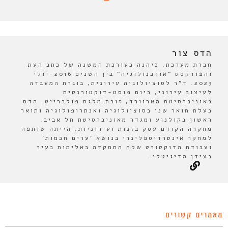
הדס צור
חברת מערכת. כיהנה כעורכת המשנה של כתב העת
והפודקסט "אורבנולוגיה" בין השנים 2016-יולי
2023. ד"ר לסוציולוגיה עירונית, בוגרת המעבדה
לעיצוב עירוני, כיום פוסט-דוקטורנטית
באוניברסיטת הארוורד, זוכת מלגת פולברייט. הדס
בעלת תואר שני בסוציולוגיה ואנתרופולוגיה ותואר
ראשון בקולנוע ומגדר מאוניברסיטת תל אביב.
מחקרה הקודם עסק בזנות ועירוניות, הייתה שותפה
למחקר אינטרדיספלינרי בנושא 'ערים חכמות'
ועבודת הדוקטורט שלה התמקדה באלימות בעיר
בעידן הדיגיטלי.
מאמרים קשורים