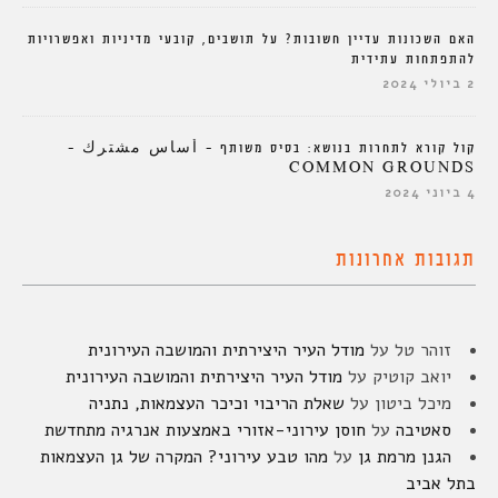
האם השכונות עדיין חשובות? על תושבים, קובעי מדיניות ואפשרויות
להתפתחות עתידית
2 ביולי 2024
קול קורא לתחרות בנושא: בסיס משותף – أساس مشترك –
COMMON GROUNDS
4 ביוני 2024
תגובות אחרונות
זוהר טל
על
מודל העיר היצירתית והמושבה העירונית
יואב קוטיק
על
מודל העיר היצירתית והמושבה העירונית
מיכל ביטון
על
שאלת הריבוי וכיכר העצמאות, נתניה
סאטיבה
על
חוסן עירוני-אזורי באמצעות אנרגיה מתחדשת
הגנן מרמת גן
על
מהו טבע עירוני? המקרה של גן העצמאות
בתל אביב