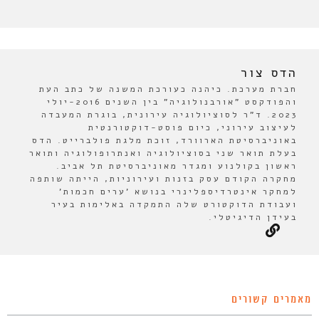
הדס צור
חברת מערכת. כיהנה כעורכת המשנה של כתב העת
והפודקסט "אורבנולוגיה" בין השנים 2016-יולי
2023. ד"ר לסוציולוגיה עירונית, בוגרת המעבדה
לעיצוב עירוני, כיום פוסט-דוקטורנטית
באוניברסיטת הארוורד, זוכת מלגת פולברייט. הדס
בעלת תואר שני בסוציולוגיה ואנתרופולוגיה ותואר
ראשון בקולנוע ומגדר מאוניברסיטת תל אביב.
מחקרה הקודם עסק בזנות ועירוניות, הייתה שותפה
למחקר אינטרדיספלינרי בנושא 'ערים חכמות'
ועבודת הדוקטורט שלה התמקדה באלימות בעיר
בעידן הדיגיטלי.
מאמרים קשורים