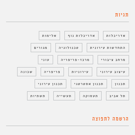
תגיות
אדריכלות
אדריכלות נוף
אלימות
התחדשות עירונית
טכנולוגיה
מגורים
מרחב ציבורי
מרכז-פריפריה
עוני
עיצוב עירוני
עירוניות
פריפריה
שכונה
תכנון
תכנון אסטרטגי
תכנון עירוני
תל אביב
תעסוקה
תעשייה
תשתיות
הרשמה לתפוצה