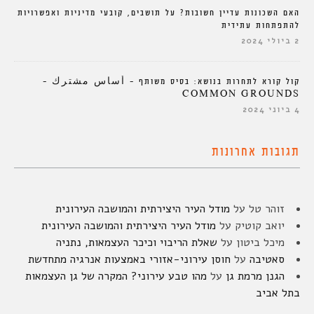
האם השכונות עדיין חשובות? על תושבים, קובעי מדיניות ואפשרויות
להתפתחות עתידית
2 ביולי 2024
קול קורא לתחרות בנושא: בסיס משותף – أساس مشترك –
COMMON GROUNDS
4 ביוני 2024
תגובות אחרונות
זוהר טל
על
מודל העיר היצירתית והמושבה העירונית
יואב קוטיק
על
מודל העיר היצירתית והמושבה העירונית
מיכל ביטון
על
שאלת הריבוי וכיכר העצמאות, נתניה
סאטיבה
על
חוסן עירוני-אזורי באמצעות אנרגיה מתחדשת
הגנן מרמת גן
על
מהו טבע עירוני? המקרה של גן העצמאות
בתל אביב