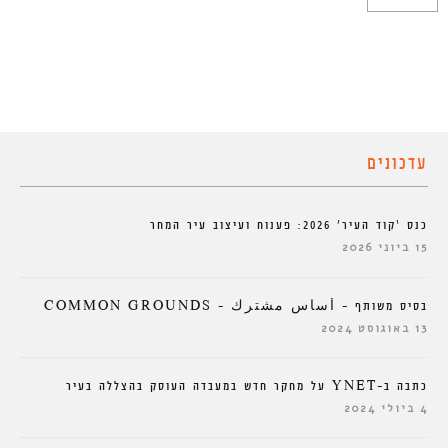
עדכונים
כנס ‘קוד העיר’ 2026: פענוח ועיצוב עיר המחר
15 ביוני 2026
בסיס משותף – أساس مشترك – COMMON GROUNDS
13 באוגוסט 2024
כתבה ב-YNET על מחקר חדש במעבדה העוסק בהצללה בעיר
4 ביולי 2024