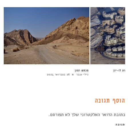
ברט לו-יון
מכתש רמון
גילי ענבר
26 בפברואר 2024
הוסף תגובה
כתובת הדואר האלקטרוני שלך לא תפורסם.
תגובה