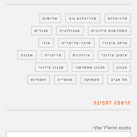
אדריכלות
אדריכלות נוף
אלימות
התחדשות עירונית
טכנולוגיה
מגורים
מרחב ציבורי
מרכז-פריפריה
עוני
עיצוב עירוני
עירוניות
פריפריה
שכונה
תכנון
תכנון אסטרטגי
תכנון עירוני
תל אביב
תעסוקה
תעשייה
תשתיות
הרשמה לתפוצה
כתובת הדוא"ל שלך: