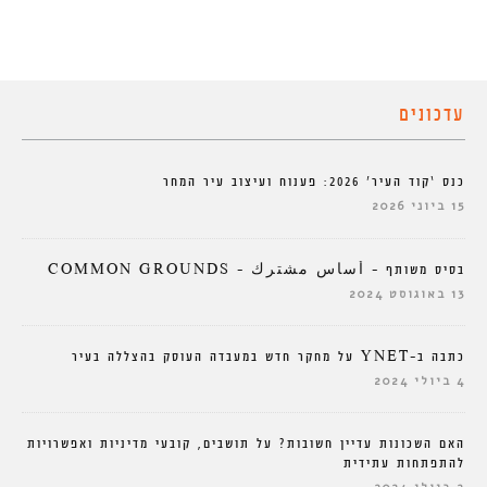
עדכונים
כנס ‘קוד העיר’ 2026: פענוח ועיצוב עיר המחר
15 ביוני 2026
בסיס משותף – أساس مشترك – COMMON GROUNDS
13 באוגוסט 2024
כתבה ב-YNET על מחקר חדש במעבדה העוסק בהצללה בעיר
4 ביולי 2024
האם השכונות עדיין חשובות? על תושבים, קובעי מדיניות ואפשרויות
להתפתחות עתידית