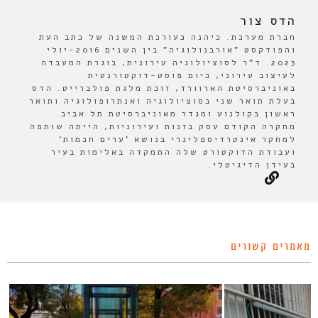
הדס צור
חברת מערכת. כיהנה כעורכת המשנה של כתב העת
והפודקסט "אורבנולוגיה" בין השנים 2016-יולי
2023. ד"ר לסוציולוגיה עירונית, בוגרת המעבדה
לעיצוב עירוני, כיום פוסט-דוקטורנטית
באוניברסיטת הארוורד, זוכת מלגת פולברייט. הדס
בעלת תואר שני בסוציולוגיה ואנתרופולוגיה ותואר
ראשון בקולנוע ומגדר מאוניברסיטת תל אביב.
מחקרה הקודם עסק בזנות ועירוניות, הייתה שותפה
למחקר אינטרדיספלינרי בנושא 'ערים חכמות'
ועבודת הדוקטורט שלה התמקדה באלימות בעיר
בעידן הדיגיטלי.
מאמרים קשורים