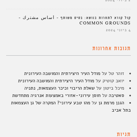
2 ביולי 2024
קול קורא לתחרות בנושא: בסיס משותף – أساس مشترك –
COMMON GROUNDS
4 ביוני 2024
תגובות אחרונות
זוהר טל
על
מודל העיר היצירתית והמושבה העירונית
יואב קוטיק
על
מודל העיר היצירתית והמושבה העירונית
מיכל ביטון
על
שאלת הריבוי וכיכר העצמאות, נתניה
סאטיבה
על
חוסן עירוני-אזורי באמצעות אנרגיה מתחדשת
הגנן מרמת גן
על
מהו טבע עירוני? המקרה של גן העצמאות
בתל אביב
תגיות