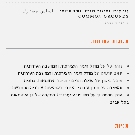
קול קורא לתחרות בנושא: בסיס משותף – أساس مشترك –
COMMON GROUNDS
4 ביוני 2024
תגובות אחרונות
זוהר טל
על
מודל העיר היצירתית והמושבה העירונית
יואב קוטיק
על
מודל העיר היצירתית והמושבה העירונית
מיכל ביטון
על
שאלת הריבוי וכיכר העצמאות, נתניה
סאטיבה
על
חוסן עירוני-אזורי באמצעות אנרגיה מתחדשת
הגנן מרמת גן
על
מהו טבע עירוני? המקרה של גן העצמאות
בתל אביב
תגיות