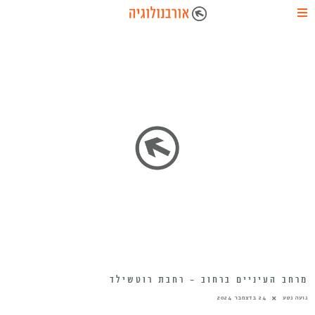
מרחב העיניים ברחוב – רחבת רוטשילד
נועה נטע
24 בדצמבר 2024