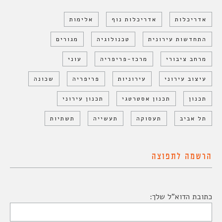
אדריכלות
אדריכלות נוף
אלימות
התחדשות עירונית
טכנולוגיה
מגורים
מרחב ציבורי
מרכז-פריפריה
עוני
עיצוב עירוני
עירוניות
פריפריה
שכונה
תכנון
תכנון אסטרטגי
תכנון עירוני
תל אביב
תעסוקה
תעשייה
תשתיות
הרשמה לתפוצה
כתובת הדוא"ל שלך: