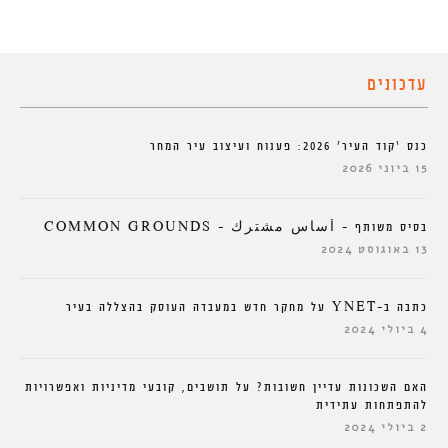
עדכונים
כנס ‘קוד העיר’ 2026: פענוח ועיצוב עיר המחר
15 ביוני 2026
בסיס משותף – أساس مشترك – COMMON GROUNDS
13 באוגוסט 2024
כתבה ב-YNET על מחקר חדש במעבדה העוסק בהצללה בעיר
4 ביולי 2024
האם השכונות עדיין חשובות? על תושבים, קובעי מדיניות ואפשרויות
להתפתחות עתידית
2 ביולי 2024