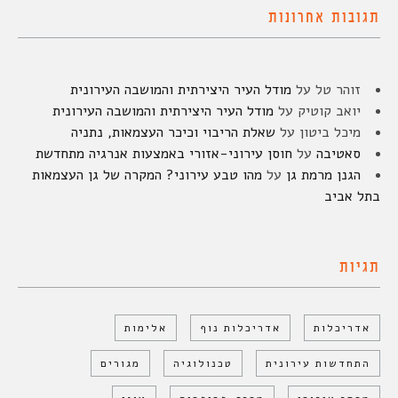
תגובות אחרונות
זוהר טל
על
מודל העיר היצירתית והמושבה העירונית
יואב קוטיק
על
מודל העיר היצירתית והמושבה העירונית
מיכל ביטון
על
שאלת הריבוי וכיכר העצמאות, נתניה
סאטיבה
על
חוסן עירוני-אזורי באמצעות אנרגיה מתחדשת
הגנן מרמת גן
על
מהו טבע עירוני? המקרה של גן העצמאות
בתל אביב
תגיות
אדריכלות
אדריכלות נוף
אלימות
התחדשות עירונית
טכנולוגיה
מגורים