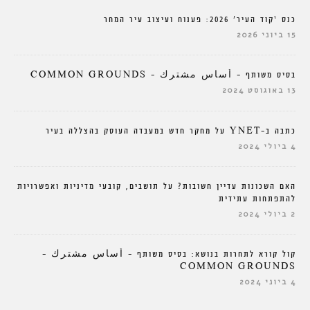
כנס ‘קוד העיר’ 2026: פענוח ועיצוב עיר המחר
15 ביוני 2026
בסיס משותף – أساس مشترك – COMMON GROUNDS
13 באוגוסט 2024
כתבה ב-YNET על מחקר חדש במעבדה העוסק בהצללה בעיר
4 ביולי 2024
האם השכונות עדיין חשובות? על תושבים, קובעי מדיניות ואפשרויות
להתפתחות עתידית
2 ביולי 2024
קול קורא לתחרות בנושא: בסיס משותף – أساس مشترك –
COMMON GROUNDS
4 ביוני 2024