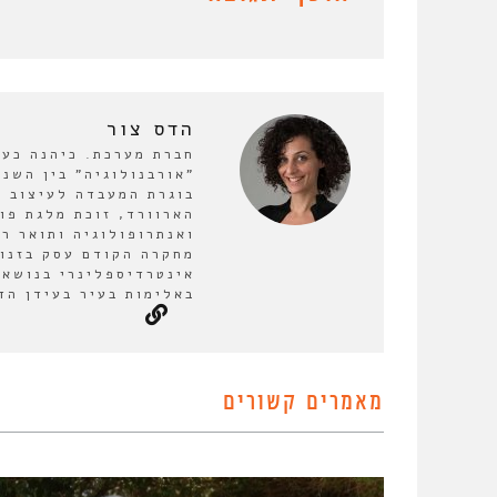
הדס צור
חברת מערכת. כיהנה כע
בוגרת המעבדה לעיצוב ע
הארוורד, זוכת מלגת פו
ואנתרופולוגיה ותואר ר
מחקרה הקודם עסק בזנות
אינטרדיספלינרי בנושא 
באלימות בעיר בעידן הד
מאמרים קשורים