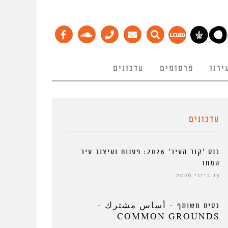
ירנו
פרסומים
עדכונים
עדכונים
כנס ‘קוד העיר’ 2026: פענוח ועיצוב עיר
המחר
15 ביוני 2026
בסיס משותף – أساس مشترك –
COMMON GROUNDS