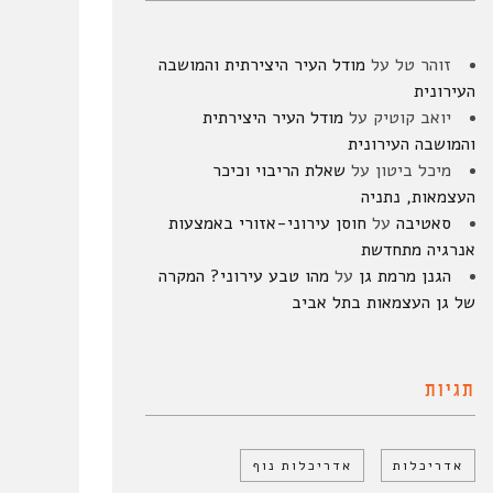
זוהר טל
על
מודל העיר היצירתית והמושבה
העירונית
יואב קוטיק
על
מודל העיר היצירתית
והמושבה העירונית
מיכל ביטון
על
שאלת הריבוי וכיכר
העצמאות, נתניה
סאטיבה
על
חוסן עירוני-אזורי באמצעות
אנרגיה מתחדשת
הגנן מרמת גן
על
מהו טבע עירוני? המקרה
של גן העצמאות בתל אביב
תגיות
אדריכלות
אדריכלות נוף