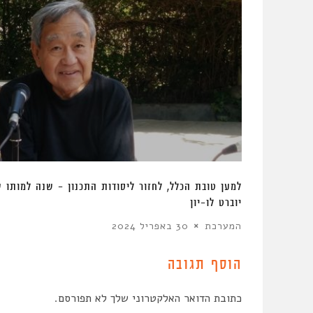
חן בבנימינה
למען טובת הכלל, לחזור ליסודות התכנון – שנה למותו 
יוברט לו-יון
המערכת
30 באפריל 2024
הוסף תגובה
כתובת הדואר האלקטרוני שלך לא תפורסם.