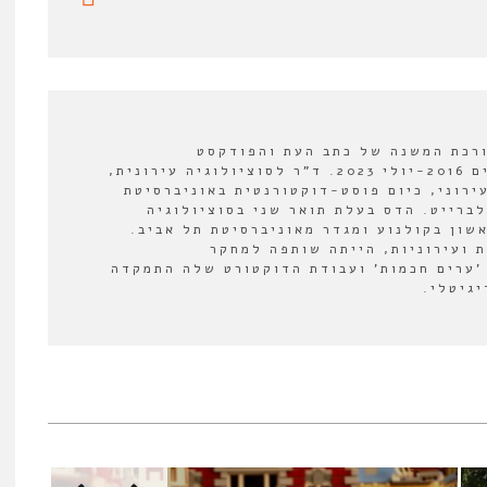
ורכת המשנה של כתב העת והפודקסט
"אורבנולוגיה" בין השנים 2016-יולי 2023. ד"ר לסוציולוגיה עירונית,
ירוני, כיום פוסט-דוקטורנטית באוניברסיטת
לברייט. הדס בעלת תואר שני בסוציולוגיה
אשון בקולנוע ומגדר מאוניברסיטת תל אביב.
 ועירוניות, הייתה שותפה למחקר
'ערים חכמות' ועבודת הדוקטורט שלה התמקדה
יגיטלי.