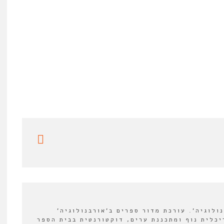
לוגיה'. עורכת מדור ספרים ב'אורבנולוגיה'
2022-202. אדריכלית נוף ומתכננת ערים, דוקטורנטית בבית הספר