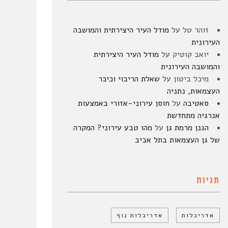
זוהר טל
על
מודל העיר היצירתית והמושבה
העירונית
יואב קוטיק
על
מודל העיר היצירתית
והמושבה העירונית
מיכל ביטון
על
שאלת הריבוי וכיכר
העצמאות, נתניה
סאטיבה
על
חוסן עירוני-אזורי באמצעות
אנרגיה מתחדשת
הגנן מרמת גן
על
מהו טבע עירוני? המקרה
של גן העצמאות בתל אביב
תגיות
אדריכלות
אדריכלות נוף