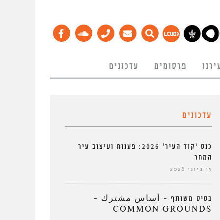
ירנו
פרסומים
עדכונים
עדכונים
כנס ‘קוד העיר’ 2026: פענוח ועיצוב עיר
המחר
15 ביוני 2026
בסיס משותף – أساس مشترك –
COMMON GROUNDS