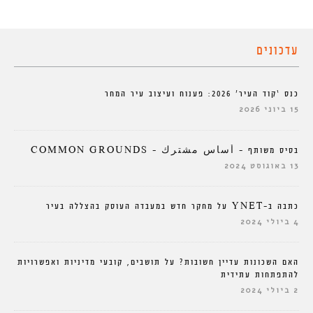
עדכונים
כנס ‘קוד העיר’ 2026: פענוח ועיצוב עיר המחר
15 ביוני 2026
בסיס משותף – أساس مشترك – COMMON GROUNDS
13 באוגוסט 2024
כתבה ב-YNET על מחקר חדש במעבדה העוסק בהצללה בעיר
4 ביולי 2024
האם השכונות עדיין חשובות? על תושבים, קובעי מדיניות ואפשרויות
להתפתחות עתידית
2 ביולי 2024