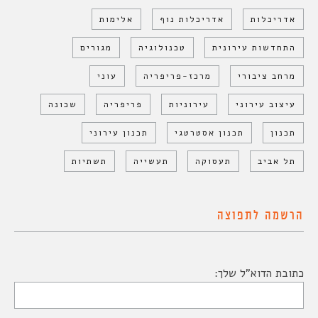
אדריכלות
אדריכלות נוף
אלימות
התחדשות עירונית
טכנולוגיה
מגורים
מרחב ציבורי
מרכז-פריפריה
עוני
עיצוב עירוני
עירוניות
פריפריה
שכונה
תכנון
תכנון אסטרטגי
תכנון עירוני
תל אביב
תעסוקה
תעשייה
תשתיות
הרשמה לתפוצה
כתובת הדוא"ל שלך: