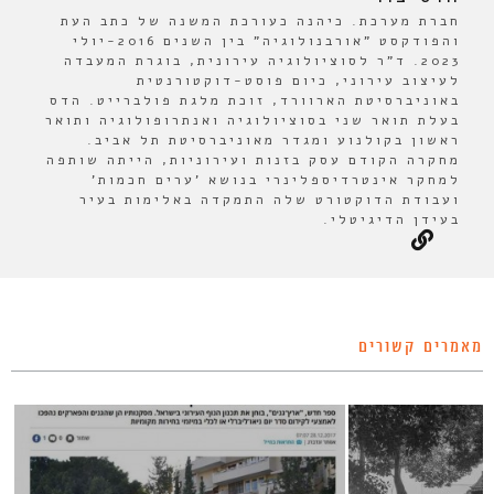
חברת מערכת. כיהנה כעורכת המשנה של כתב העת
והפודקסט "אורבנולוגיה" בין השנים 2016-יולי
2023. ד"ר לסוציולוגיה עירונית, בוגרת המעבדה
לעיצוב עירוני, כיום פוסט-דוקטורנטית
באוניברסיטת הארוורד, זוכת מלגת פולברייט. הדס
בעלת תואר שני בסוציולוגיה ואנתרופולוגיה ותואר
ראשון בקולנוע ומגדר מאוניברסיטת תל אביב.
מחקרה הקודם עסק בזנות ועירוניות, הייתה שותפה
למחקר אינטרדיספלינרי בנושא 'ערים חכמות'
ועבודת הדוקטורט שלה התמקדה באלימות בעיר
בעידן הדיגיטלי.
מאמרים קשורים