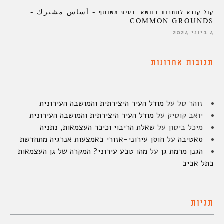
קול קורא לתחרות בנושא: בסיס משותף – أساس مشترك –
COMMON GROUNDS
4 ביוני 2024
תגובות אחרונות
זוהר טל
על
מודל העיר היצירתית והמושבה העירונית
יואב קוטיק
על
מודל העיר היצירתית והמושבה העירונית
מיכל ביטון
על
שאלת הריבוי וכיכר העצמאות, נתניה
סאטיבה
על
חוסן עירוני-אזורי באמצעות אנרגיה מתחדשת
הגנן מרמת גן
על
מהו טבע עירוני? המקרה של גן העצמאות
בתל אביב
תגיות