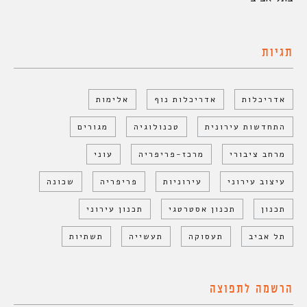
תגיות
אדריכלות
אדריכלות נוף
אלימות
התחדשות עירונית
טכנולוגיה
מגורים
מרחב ציבורי
מרכז-פריפריה
עוני
עיצוב עירוני
עירוניות
פריפריה
שכונה
תכנון
תכנון אסטרטגי
תכנון עירוני
תל אביב
תעסוקה
תעשייה
תשתיות
הרשמה לתפוצה