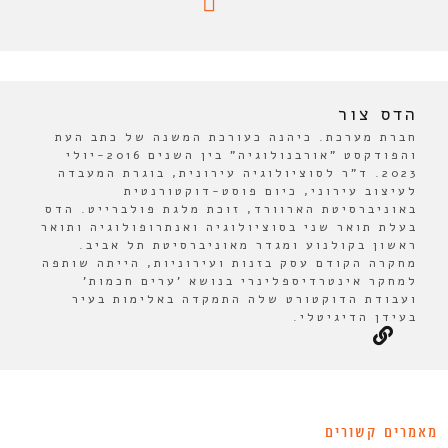
הדס צור
חברת מערכת. כיהנה כעורכת המשנה של כתב העת
והפודקסט "אורבנולוגיה" בין השנים 2016-יולי
2023. ד"ר לסוציולוגיה עירונית, בוגרת המעבדה
לעיצוב עירוני, כיום פוסט-דוקטורנטית
באוניברסיטת הארוורד, זוכת מלגת פולברייט. הדס
בעלת תואר שני בסוציולוגיה ואנתרופולוגיה ותואר
ראשון בקולנוע ומגדר מאוניברסיטת תל אביב.
מחקרה הקודם עסק בזנות ועירוניות, הייתה שותפה
למחקר אינטרדיספלינרי בנושא 'ערים חכמות'
ועבודת הדוקטורט שלה התמקדה באלימות בעיר
בעידן הדיגיטלי.
מאמרים קשורים