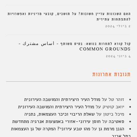
האם השכונות עדיין חשובות? על תושבים, קובעי מדיניות ואפשרויות
להתפתחות עתידית
2 ביולי 2024
קול קורא לתחרות בנושא: בסיס משותף – أساس مشترك –
COMMON GROUNDS
4 ביוני 2024
תגובות אחרונות
זוהר טל
על
מודל העיר היצירתית והמושבה העירונית
יואב קוטיק
על
מודל העיר היצירתית והמושבה העירונית
מיכל ביטון
על
שאלת הריבוי וכיכר העצמאות, נתניה
סאטיבה
על
חוסן עירוני-אזורי באמצעות אנרגיה מתחדשת
הגנן מרמת גן
על
מהו טבע עירוני? המקרה של גן העצמאות
בתל אביב