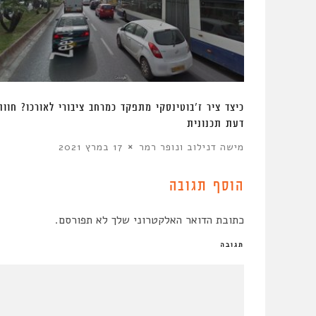
ה | 2019
­­כיצד ציר ז’בוטינסקי מתפקד­ כמרחב ציבורי לאורכו? חוות
דעת תכנונית
מישה דנילוב ונופר רמר
17 במרץ 2021
הוסף תגובה
כתובת הדואר האלקטרוני שלך לא תפורסם.
תגובה