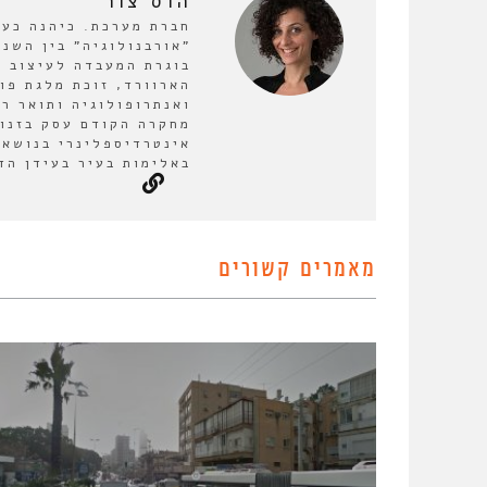
הדס צור
חברת מערכת. כיהנה כע
בוגרת המעבדה לעיצוב ע
הארוורד, זוכת מלגת פו
ואנתרופולוגיה ותואר ר
מחקרה הקודם עסק בזנות
אינטרדיספלינרי בנושא 
באלימות בעיר בעידן הד
מאמרים קשורים