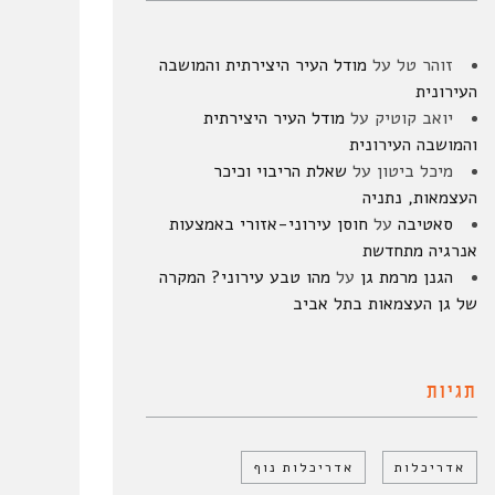
זוהר טל
על
מודל העיר היצירתית והמושבה
העירונית
יואב קוטיק
על
מודל העיר היצירתית
והמושבה העירונית
מיכל ביטון
על
שאלת הריבוי וכיכר
העצמאות, נתניה
סאטיבה
על
חוסן עירוני-אזורי באמצעות
אנרגיה מתחדשת
הגנן מרמת גן
על
מהו טבע עירוני? המקרה
של גן העצמאות בתל אביב
תגיות
אדריכלות
אדריכלות נוף