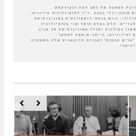
ורכת המשנה של כתב העת והפודקסט
"אורבנולוגיה" בין השנים 2016-יולי 2023. ד"ר לסוציולוגיה עירונית,
ירוני, כיום פוסט-דוקטורנטית באוניברסיטת
לברייט. הדס בעלת תואר שני בסוציולוגיה
אשון בקולנוע ומגדר מאוניברסיטת תל אביב.
 ועירוניות, הייתה שותפה למחקר
'ערים חכמות' ועבודת הדוקטורט שלה התמקדה
יגיטלי.