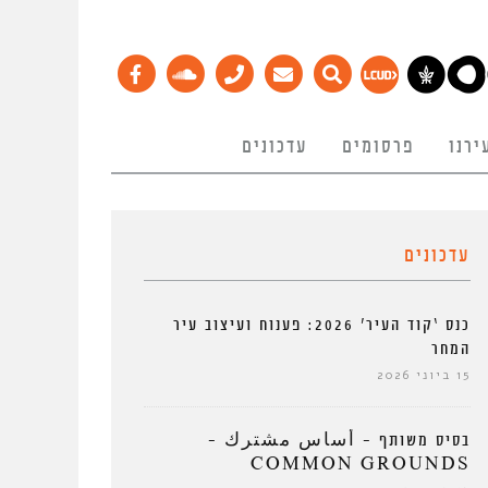
ירנו
פרסומים
עדכונים
עדכונים
כנס ‘קוד העיר’ 2026: פענוח ועיצוב עיר
המחר
15 ביוני 2026
בסיס משותף – أساس مشترك –
COMMON GROUNDS