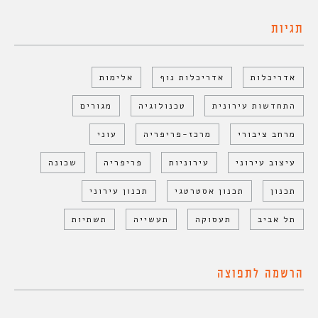
תגיות
אדריכלות
אדריכלות נוף
אלימות
התחדשות עירונית
טכנולוגיה
מגורים
מרחב ציבורי
מרכז-פריפריה
עוני
עיצוב עירוני
עירוניות
פריפריה
שכונה
תכנון
תכנון אסטרטגי
תכנון עירוני
תל אביב
תעסוקה
תעשייה
תשתיות
הרשמה לתפוצה