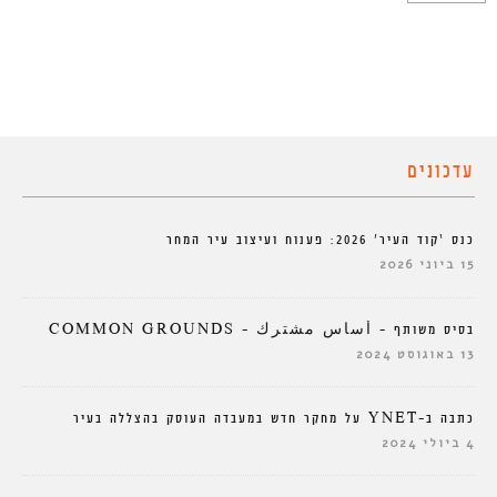
עדכונים
כנס ‘קוד העיר’ 2026: פענוח ועיצוב עיר המחר
15 ביוני 2026
בסיס משותף – أساس مشترك – COMMON GROUNDS
13 באוגוסט 2024
כתבה ב-YNET על מחקר חדש במעבדה העוסק בהצללה בעיר
4 ביולי 2024