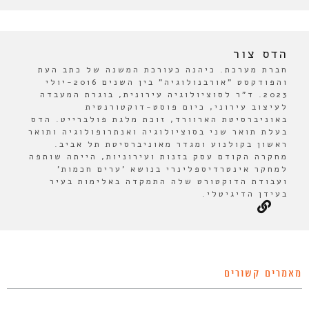
הדס צור
חברת מערכת. כיהנה כעורכת המשנה של כתב העת
והפודקסט "אורבנולוגיה" בין השנים 2016-יולי
2023. ד"ר לסוציולוגיה עירונית, בוגרת המעבדה
לעיצוב עירוני, כיום פוסט-דוקטורנטית
באוניברסיטת הארוורד, זוכת מלגת פולברייט. הדס
בעלת תואר שני בסוציולוגיה ואנתרופולוגיה ותואר
ראשון בקולנוע ומגדר מאוניברסיטת תל אביב.
מחקרה הקודם עסק בזנות ועירוניות, הייתה שותפה
למחקר אינטרדיספלינרי בנושא 'ערים חכמות'
ועבודת הדוקטורט שלה התמקדה באלימות בעיר
בעידן הדיגיטלי.
מאמרים קשורים