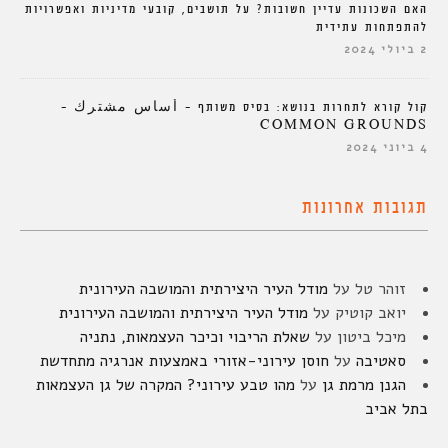
האם השכונות עדיין חשובות? על תושבים, קובעי מדיניות ואפשרויות
להתפתחות עתידית
2 ביולי 2024
קול קורא לתחרות בנושא: בסיס משותף – أساس مشترك –
COMMON GROUNDS
4 ביוני 2024
תגובות אחרונות
זוהר טל
על
מודל העיר היצירתית והמושבה העירונית
יואב קוטיק
על
מודל העיר היצירתית והמושבה העירונית
מיכל ביטון
על
שאלת הריבוי וכיכר העצמאות, נתניה
סאטיבה
על
חוסן עירוני-אזורי באמצעות אנרגיה מתחדשת
הגנן מרמת גן
על
מהו טבע עירוני? המקרה של גן העצמאות
בתל אביב