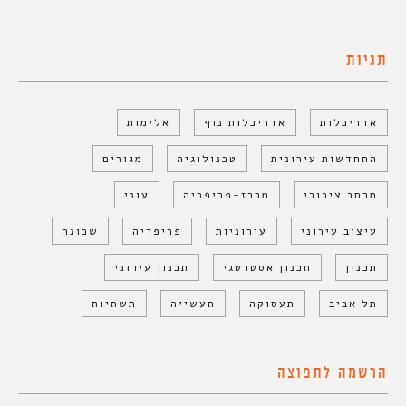
תגיות
אדריכלות
אדריכלות נוף
אלימות
התחדשות עירונית
טכנולוגיה
מגורים
מרחב ציבורי
מרכז-פריפריה
עוני
עיצוב עירוני
עירוניות
פריפריה
שכונה
תכנון
תכנון אסטרטגי
תכנון עירוני
תל אביב
תעסוקה
תעשייה
תשתיות
הרשמה לתפוצה