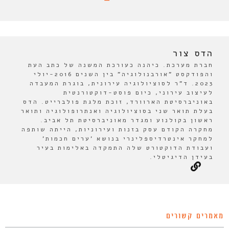
הדס צור
חברת מערכת. כיהנה כעורכת המשנה של כתב העת
והפודקסט "אורבנולוגיה" בין השנים 2016-יולי
2023. ד"ר לסוציולוגיה עירונית, בוגרת המעבדה
לעיצוב עירוני, כיום פוסט-דוקטורנטית
באוניברסיטת הארוורד, זוכת מלגת פולברייט. הדס
בעלת תואר שני בסוציולוגיה ואנתרופולוגיה ותואר
ראשון בקולנוע ומגדר מאוניברסיטת תל אביב.
מחקרה הקודם עסק בזנות ועירוניות, הייתה שותפה
למחקר אינטרדיספלינרי בנושא 'ערים חכמות'
ועבודת הדוקטורט שלה התמקדה באלימות בעיר
בעידן הדיגיטלי.
מאמרים קשורים