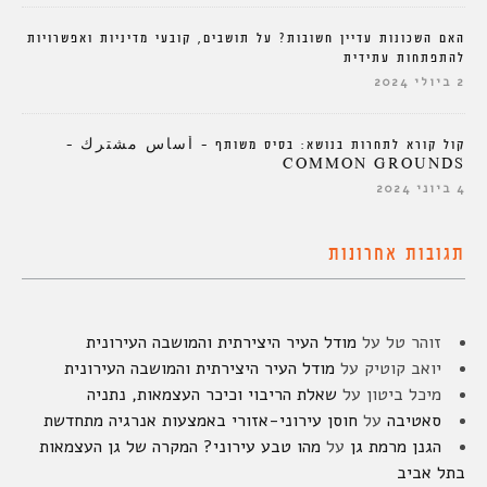
האם השכונות עדיין חשובות? על תושבים, קובעי מדיניות ואפשרויות
להתפתחות עתידית
2 ביולי 2024
קול קורא לתחרות בנושא: בסיס משותף – أساس مشترك –
COMMON GROUNDS
4 ביוני 2024
תגובות אחרונות
זוהר טל
על
מודל העיר היצירתית והמושבה העירונית
יואב קוטיק
על
מודל העיר היצירתית והמושבה העירונית
מיכל ביטון
על
שאלת הריבוי וכיכר העצמאות, נתניה
סאטיבה
על
חוסן עירוני-אזורי באמצעות אנרגיה מתחדשת
הגנן מרמת גן
על
מהו טבע עירוני? המקרה של גן העצמאות
בתל אביב