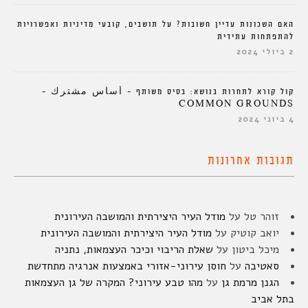
האם השכונות עדיין חשובות? על תושבים, קובעי מדיניות ואפשרויות
להתפתחות עתידית
2 ביולי 2024
קול קורא לתחרות בנושא: בסיס משותף – أساس مشترك –
COMMON GROUNDS
4 ביוני 2024
תגובות אחרונות
זוהר טל
על
מודל העיר היצירתית והמושבה העירונית
יואב קוטיק
על
מודל העיר היצירתית והמושבה העירונית
מיכל ביטון
על
שאלת הריבוי וכיכר העצמאות, נתניה
סאטיבה
על
חוסן עירוני-אזורי באמצעות אנרגיה מתחדשת
הגנן מרמת גן
על
מהו טבע עירוני? המקרה של גן העצמאות
בתל אביב