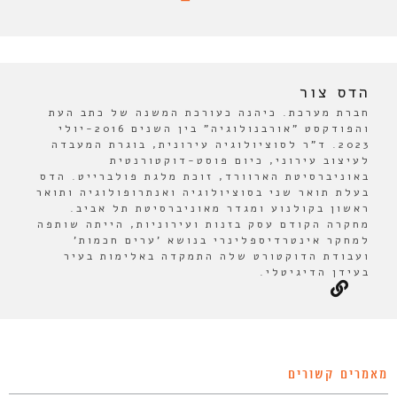
הדס צור
חברת מערכת. כיהנה כעורכת המשנה של כתב העת
והפודקסט "אורבנולוגיה" בין השנים 2016-יולי
2023. ד"ר לסוציולוגיה עירונית, בוגרת המעבדה
לעיצוב עירוני, כיום פוסט-דוקטורנטית
באוניברסיטת הארוורד, זוכת מלגת פולברייט. הדס
בעלת תואר שני בסוציולוגיה ואנתרופולוגיה ותואר
ראשון בקולנוע ומגדר מאוניברסיטת תל אביב.
מחקרה הקודם עסק בזנות ועירוניות, הייתה שותפה
למחקר אינטרדיספלינרי בנושא 'ערים חכמות'
ועבודת הדוקטורט שלה התמקדה באלימות בעיר
בעידן הדיגיטלי.
מאמרים קשורים