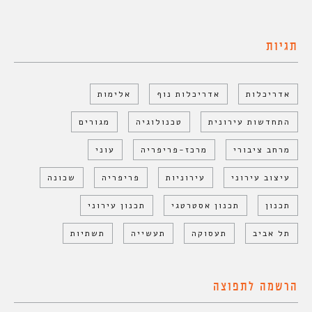
תגיות
אדריכלות
אדריכלות נוף
אלימות
התחדשות עירונית
טכנולוגיה
מגורים
מרחב ציבורי
מרכז-פריפריה
עוני
עיצוב עירוני
עירוניות
פריפריה
שכונה
תכנון
תכנון אסטרטגי
תכנון עירוני
תל אביב
תעסוקה
תעשייה
תשתיות
הרשמה לתפוצה