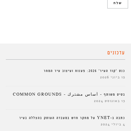
עדכונים
כנס ‘קוד העיר’ 2026: פענוח ועיצוב עיר המחר
15 ביוני 2026
בסיס משותף – أساس مشترك – COMMON GROUNDS
13 באוגוסט 2024
כתבה ב-YNET על מחקר חדש במעבדה העוסק בהצללה בעיר
4 ביולי 2024