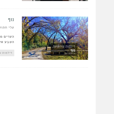
נוף
טלי חתוק
הערים מג
הטבע אינ
דילמות עי