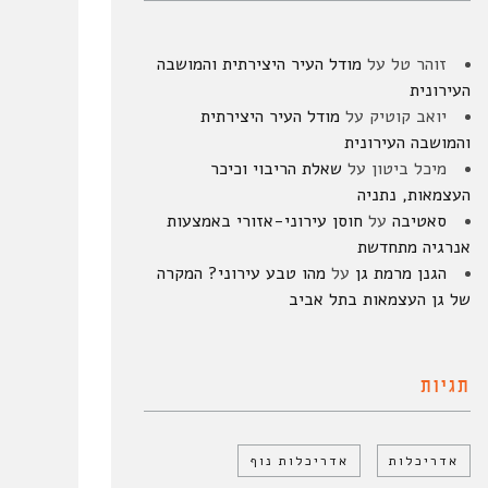
זוהר טל
על
מודל העיר היצירתית והמושבה
העירונית
יואב קוטיק
על
מודל העיר היצירתית
והמושבה העירונית
מיכל ביטון
על
שאלת הריבוי וכיכר
העצמאות, נתניה
סאטיבה
על
חוסן עירוני-אזורי באמצעות
אנרגיה מתחדשת
הגנן מרמת גן
על
מהו טבע עירוני? המקרה
של גן העצמאות בתל אביב
תגיות
אדריכלות
אדריכלות נוף