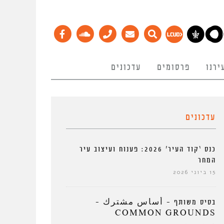
ירנו
פרסומים
עדכונים
עדכונים
כנס ‘קוד העיר’ 2026: פענוח ועיצוב עיר
המחר
15 ביוני 2026
בסיס משותף – أساس مشترك –
COMMON GROUNDS