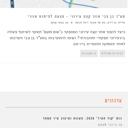
מע”ר בן צבי אזור קצה עירוני – הצעה לפיתוח אזורי
עליזה ברוידא, בת אל אונגר ויעל סגאה
22 במאי 2019
כיצד להפוך אזור קצה עירוני המתפקד כ'שום מקום' למוקד לשיתוף פעולה
בינעירוני תפקודי ותחבורתי? הצעה להתערבות במע"ר בן צבי והפיכתו
לאזור תעסוקה ותעשיית ביו-טק
זכוכית מגדלת
0 תגובות
עדכונים
כנס ‘קוד העיר’ 2026: פענוח ועיצוב עיר המחר
15 ביוני 2026