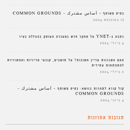
בסיס משותף – أساس مشترك – COMMON GROUNDS
13 באוגוסט 2024
כתבה ב-YNET על מחקר חדש במעבדה העוסק בהצללה בעיר
4 ביולי 2024
האם השכונות עדיין חשובות? על תושבים, קובעי מדיניות ואפשרויות
להתפתחות עתידית
2 ביולי 2024
קול קורא לתחרות בנושא: בסיס משותף – أساس مشترك –
COMMON GROUNDS
4 ביוני 2024
תגובות אחרונות