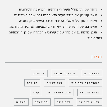
זוהר טל
על
מודל העיר היצירתית והמושבה העירונית
יואב קוטיק
על
מודל העיר היצירתית והמושבה העירונית
מיכל ביטון
על
שאלת הריבוי וכיכר העצמאות, נתניה
סאטיבה
על
חוסן עירוני-אזורי באמצעות אנרגיה מתחדשת
הגנן מרמת גן
על
מהו טבע עירוני? המקרה של גן העצמאות
בתל אביב
תגיות
אדריכלות
אדריכלות נוף
אלימות
התחדשות עירונית
טכנולוגיה
מגורים
מרחב ציבורי
מרכז-פריפריה
עוני
עיצוב עירוני
עירוניות
פריפריה
שכונה