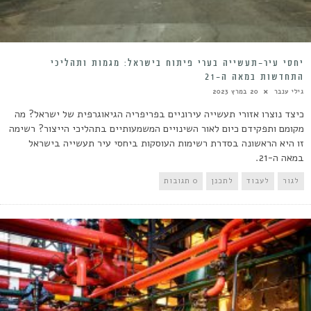
יחסי עיר-תעשייה בערי פיתוח בישראל: מגמות ותהליכי
התחדשות במאה ה-21
גילי ענבר
20 במרץ 2023
כיצד נוצרו אזורי תעשייה עירוניים בפריפריה הגיאוגרפית של ישראל? מה
מקומם ותפקידם כיום לאור השינויים המשמעותיים בתהליכי הייצור? רשימה
זו היא הראשונה בסדרת רשימות העוסקות ביחסי עיר תעשייה בישראל
במאה ה-21.
לגור
לעבוד
לתכנן
0 תגובות