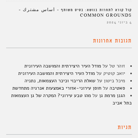
קול קורא לתחרות בנושא: בסיס משותף – أساس مشترك –
COMMON GROUNDS
4 ביוני 2024
תגובות אחרונות
זוהר טל
על
מודל העיר היצירתית והמושבה העירונית
יואב קוטיק
על
מודל העיר היצירתית והמושבה העירונית
מיכל ביטון
על
שאלת הריבוי וכיכר העצמאות, נתניה
סאטיבה
על
חוסן עירוני-אזורי באמצעות אנרגיה מתחדשת
הגנן מרמת גן
על
מהו טבע עירוני? המקרה של גן העצמאות
בתל אביב
תגיות