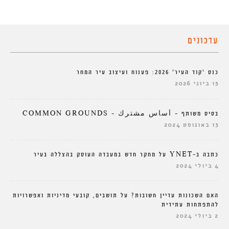
עדכונים
כנס ‘קוד העיר’ 2026: פענוח ועיצוב עיר המחר
15 ביוני 2026
בסיס משותף – أساس مشترك – COMMON GROUNDS
13 באוגוסט 2024
כתבה ב-YNET על מחקר חדש במעבדה העוסק בהצללה בעיר
4 ביולי 2024
האם השכונות עדיין חשובות? על תושבים, קובעי מדיניות ואפשרויות
להתפתחות עתידית
2 ביולי 2024