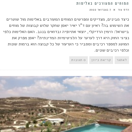
המוחים המעורבים באלימות
הדס צור
7 בפברואר 2022
כיצד מבינים, מצדיקים ומפרשים המוחים המעורבים באלימות מול שוטרים
את השימוש בה? ראיון עם ד"ר יאיר יאסן שחקר שלוש קבוצות של מוחים
בישראל: הימין הרדיקלי, יוצאי אתיופיה ובדואים בנגב. האם האלימות כלפי
נציגי החוק היא דרך לערער על הלגיטימיות המדינתית? יאסן מפרק את
המושג למספר רכיבים ומסביר כי הערעור של כל קבוצה הוא ברמות שונות
וכלפי רכיבים שונים.
לאתגר
קריאת כיוון
0 תגובות