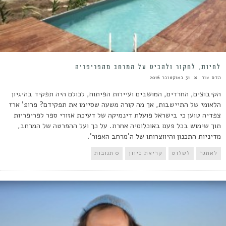
לחיות, לחקור ולהביט על המרחב מהפריפריה
הדס צור
31 באוקטובר 2016
הקיבוצים, החרדים, המושבים ועיירות הפיתוח, לכולם היה תפקיד בהיגיון
הלאומי של התיישבות, אך מה קורה משעה שסיימו את תפקידם? פרופ' ארז
צפדיה טוען כי בישראל פועלת דינמיקה של דעיכת אזורי ספר לפריפריות
תוך שימוש בכל פעם באוכלוסיה אחרת. על כך ועל ההפרטה של המרחב,
מדיניות התכנון והיווצרותו של ה'מרחב האפור'.
לאתגר
לשלוט
קריאת כיוון
0 תגובות