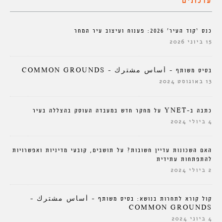
עדכונים
כנס ‘קוד העיר’ 2026: פענוח ועיצוב עיר המחר
15 ביוני 2026
בסיס משותף – أساس مشترك – COMMON GROUNDS
13 באוגוסט 2024
כתבה ב-YNET על מחקר חדש במעבדה העוסק בהצללה בעיר
4 ביולי 2024
האם השכונות עדיין חשובות? על תושבים, קובעי מדיניות ואפשרויות
להתפתחות עתידית
2 ביולי 2024
קול קורא לתחרות בנושא: בסיס משותף – أساس مشترك –
COMMON GROUNDS
4 ביוני 2024