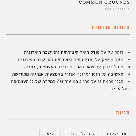
COMMON GROUNDS
4 ביוני 2024
תגובות אחרונות
זוהר טל
על
מודל העיר היצירתית והמושבה העירונית
יואב קוטיק
על
מודל העיר היצירתית והמושבה העירונית
מיכל ביטון
על
שאלת הריבוי וכיכר העצמאות, נתניה
סאטיבה
על
חוסן עירוני-אזורי באמצעות אנרגיה מתחדשת
הגנן מרמת גן
על
מהו טבע עירוני? המקרה של גן העצמאות
בתל אביב
תגיות
אדריכלות
אדריכלות נוף
אלימות