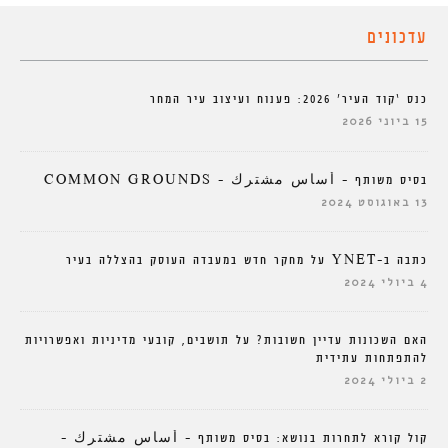
עדכונים
כנס ‘קוד העיר’ 2026: פענוח ועיצוב עיר המחר
15 ביוני 2026
בסיס משותף – أساس مشترك – COMMON GROUNDS
13 באוגוסט 2024
כתבה ב-YNET על מחקר חדש במעבדה העוסק בהצללה בעיר
4 ביולי 2024
האם השכונות עדיין חשובות? על תושבים, קובעי מדיניות ואפשרויות
להתפתחות עתידית
2 ביולי 2024
קול קורא לתחרות בנושא: בסיס משותף – أساس مشترك –