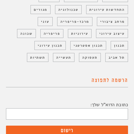
התחדשות עירונית
טכנולוגיה
מגורים
מרחב ציבורי
מרכז-פריפריה
עוני
עיצוב עירוני
עירוניות
פריפריה
שכונה
תכנון
תכנון אסטרטגי
תכנון עירוני
תל אביב
תעסוקה
תעשייה
תשתיות
הרשמה לתפוצה
כתובת הדוא"ל שלך: