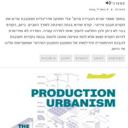
המערבי
המערכת
8 באפריל 2024
במשך מספר שנים העבירה פרופ' טלי חתוקה אדריכלית ומתכננת ערים את
הקורס תכנון עירוני. קורס שהיא בנתה ושינתה לאורך השנים. כיום, הקורס
כבר לא ניתן ולכן החלטנו להפוך אותו לסדרה קצרה. הסדרה לא מתיימרת
להיות הקורס עצמו אלא לתת טעימה מתוכו ולגעת בכמה נקודות חשובות
להבנת ההיסטוריה והדילמות של המתכנן והתכנון העירוני שמשפיעות עלינו
עד היום.
הפודקסט
לאתגר
להמציא
לתכנן
0 תגובות