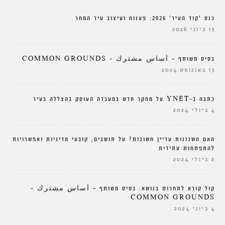
כנס ‘קוד העיר’ 2026: פענוח ועיצוב עיר המחר
15 ביוני 2026
בסיס משותף – أساس مشترك – COMMON GROUNDS
13 באוגוסט 2024
כתבה ב-YNET על מחקר חדש במעבדה העוסק בהצללה בעיר
4 ביולי 2024
האם השכונות עדיין חשובות? על תושבים, קובעי מדיניות ואפשרויות
להתפתחות עתידית
2 ביולי 2024
קול קורא לתחרות בנושא: בסיס משותף – أساس مشترك –
COMMON GROUNDS
4 ביוני 2024