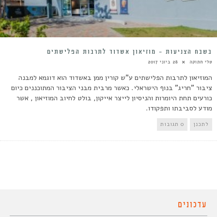
בשבח הצניעות – מוזיאון אשדוד לתרבות הפלישתים
טלי חתוקה
28 ביוני 2017
המוזיאון לתרבות הפלישתים ע"ש קורין ממן באשדוד הוא דוגמא למבנה
ציבור "חריג" בנוף הישראלי. כאשר מרבית מבני הציבור המתוכננים כיום
כורעים תחת היומרות והניסיון לייצר אייקון, בולט לחיוב המוזיאון , אשר
מודע לסביבתו ותפקודו.
לתכנן
0 תגובות
עדכונים