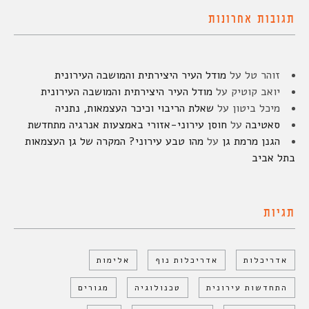
תגובות אחרונות
זוהר טל
על
מודל העיר היצירתית והמושבה העירונית
יואב קוטיק
על
מודל העיר היצירתית והמושבה העירונית
מיכל ביטון
על
שאלת הריבוי וכיכר העצמאות, נתניה
סאטיבה
על
חוסן עירוני-אזורי באמצעות אנרגיה מתחדשת
הגנן מרמת גן
על
מהו טבע עירוני? המקרה של גן העצמאות
בתל אביב
תגיות
אדריכלות
אדריכלות נוף
אלימות
התחדשות עירונית
טכנולוגיה
מגורים