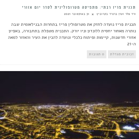
תכנית פריז רבתי: מתפיסה מטרופולינית לסדר יום אזורי
ורד פלר וערן ברנרד בקרוביץ
31 באוקטובר 2021
תכנית פריז נועדה לחזק את מטרופולין פריז בתחרות הבנילאומית שבה
נותרה מאחור יחסית ללונדון וניו יורק. התכנית מטפלת בתחבורה, באפיון
אזורי חדשנות, קיימות ופיתוח כלכלי ונועדה להכין את העיר והאזור למאה
ה-21
זכוכית מגדלת
0 תגובות