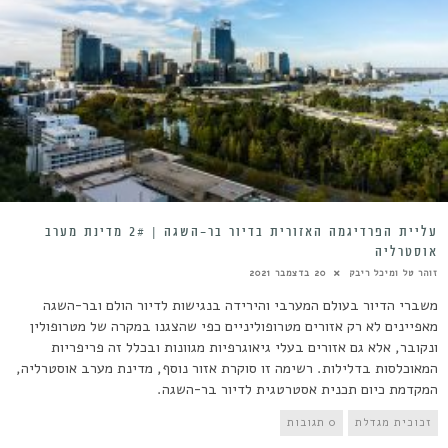
עליית הפרדיגמה האזורית בדיור בר-השגה | 2# מדינת מערב
אוסטרליה
זוהר טל ומיכל ריבק
20 בדצמבר 2021
משברי הדיור בעולם המערבי והירידה בנגישות לדיור הולם ובר-השגה
מאפיינים לא רק אזורים מטרופוליניים כפי שהצגנו במקרה של מטרופולין
ונקובר, אלא גם אזורים בעלי גיאוגרפיות מגוונות ובכלל זה פריפריות
המאוכלסות בדלילות. רשימה זו סוקרת אזור נוסף, מדינת מערב אוסטרליה,
המקדמת כיום תכנית אסטרטגית לדיור בר-השגה.
זכוכית מגדלת
0 תגובות