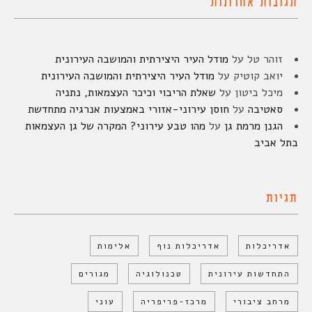
תגובות אחרונות
זוהר טל
על
מודל העיר היצירתית והמושבה העירונית
יואב קוטיק
על
מודל העיר היצירתית והמושבה העירונית
מיכל ביטון
על
שאלת הריבוי וכיכר העצמאות, נתניה
סאטיבה
על
חוסן עירוני-אזורי באמצעות אנרגיה מתחדשת
הגנן מרמת גן
על
מהו טבע עירוני? המקרה של גן העצמאות
בתל אביב
תגיות
אדריכלות
אדריכלות נוף
אלימות
התחדשות עירונית
טכנולוגיה
מגורים
מרחב ציבורי
מרכז-פריפריה
עוני