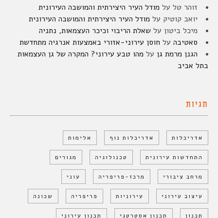
זוהר טל
על
מודל העיר היצירתית והמושבה העירונית
יואב קוטיק
על
מודל העיר היצירתית והמושבה העירונית
מיכל ביטון
על
שאלת הריבוי וכיכר העצמאות, נתניה
סאטיבה
על
חוסן עירוני-אזורי באמצעות אנרגיה מתחדשת
הגנן מרמת גן
על
מהו טבע עירוני? המקרה של גן העצמאות
בתל אביב
תגיות
אדריכלות
אדריכלות נוף
אלימות
התחדשות עירונית
טכנולוגיה
מגורים
מרחב ציבורי
מרכז-פריפריה
עוני
עיצוב עירוני
עירוניות
פריפריה
שכונה
תכנון
תכנון אסטרטגי
תכנון עירוני