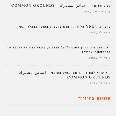
בסיס משותף – أساس مشترك – COMMON GROUNDS
13 באוגוסט 2024
כתבה ב-YNET על מחקר חדש במעבדה העוסק בהצללה בעיר
4 ביולי 2024
האם השכונות עדיין חשובות? על תושבים, קובעי מדיניות ואפשרויות
להתפתחות עתידית
2 ביולי 2024
קול קורא לתחרות בנושא: בסיס משותף – أساس مشترك –
COMMON GROUNDS
4 ביוני 2024
תגובות אחרונות