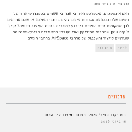
הדס צור
5 ביולי 2017
האם אינסטגרם, פינטרסט ואיר בי אנד בי אשמים בסטנדרטיזציה של
הטעם שלנו ובהפצת סגנונות עיצוב זהים ברחבי העולם? או שהם אחראים
לכך שמקומות זרים הופכים בין רגע למוכרים בזכות העיצוב הדומה? קייל
צ'קיה טוען שתרבות הסיליקון ואלי ועובדי התאגידים הבינלאומיים הם
שגורמים לייצור והשכפול של מרחבי AirSpace ברחבי העולם
לחזור
0 תגובות
עדכונים
כנס ‘קוד העיר’ 2026: פענוח ועיצוב עיר המחר
15 ביוני 2026