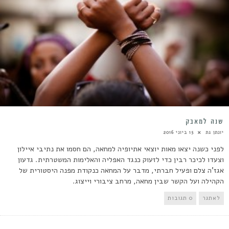
שנה למאבק
יונתן גת
15 ביוני 2016
לפני כשנה יצאו מאות יוצאי אתיופיה למחאה, הם חסמו את נתיבי איילון
וצעדו לכיכר רבין כדי לזעוק כנגד האפליה והאלימות המשטרתית. גדעון
אגז'ה צלם ופעיל חברתי, מדבר על המחאה כנקודת מפנה היסטורית של
הקהילה ועל הקשר שבין מחאה, מרחב ציבורי וייצוג.
לאתגר
0 תגובות