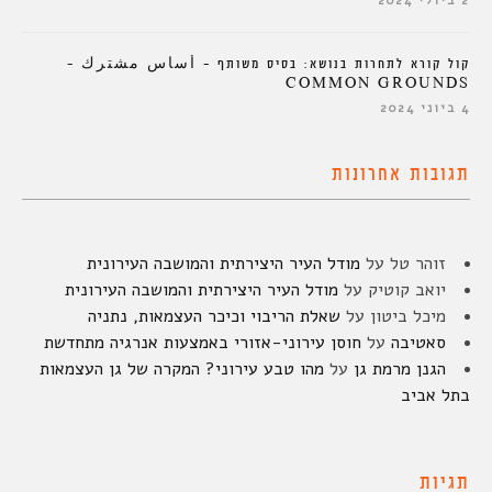
2 ביולי 2024
קול קורא לתחרות בנושא: בסיס משותף – أساس مشترك –
COMMON GROUNDS
4 ביוני 2024
תגובות אחרונות
זוהר טל
על
מודל העיר היצירתית והמושבה העירונית
יואב קוטיק
על
מודל העיר היצירתית והמושבה העירונית
מיכל ביטון
על
שאלת הריבוי וכיכר העצמאות, נתניה
סאטיבה
על
חוסן עירוני-אזורי באמצעות אנרגיה מתחדשת
הגנן מרמת גן
על
מהו טבע עירוני? המקרה של גן העצמאות
בתל אביב
תגיות