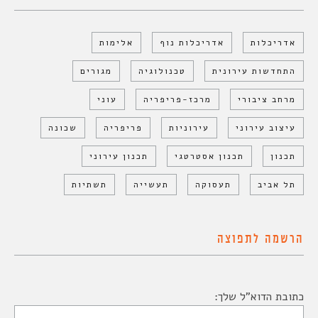
אדריכלות
אדריכלות נוף
אלימות
התחדשות עירונית
טכנולוגיה
מגורים
מרחב ציבורי
מרכז-פריפריה
עוני
עיצוב עירוני
עירוניות
פריפריה
שכונה
תכנון
תכנון אסטרטגי
תכנון עירוני
תל אביב
תעסוקה
תעשייה
תשתיות
הרשמה לתפוצה
כתובת הדוא"ל שלך: