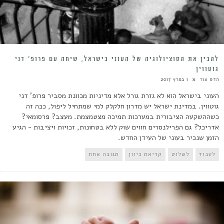
להבין את הסוציולוגיה של העוני בישראל, שיחה עם פרופ’ דני
גוטווין
הדס צור
1 במרץ 2017
העוני בישראל הוא לא גזרת גורל אלא מדיניות מכוונת מסביר פרופ' דני
גוטווין. במדינת ישראל יש מדרון חלקלק למי שמתחיל ליפול, ככה זה
כשההשקעה הציבורית במערכות תמיכה מצטמצמת. מעצב? פרסומאי?
אדריכל? גם הפרילנסרים חווים שוק ללא בטחונות, זכויות ויציבות - הגיע
הזמן שנכיר בעוני של העידן החדש.
לעבוד
לשלוט
קריאת כיוון
תגובה אחת