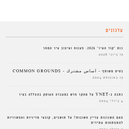
עדכונים
כנס ‘קוד העיר’ 2026: פענוח ועיצוב עיר המחר
15 ביוני 2026
בסיס משותף – أساس مشترك – COMMON GROUNDS
13 באוגוסט 2024
כתבה ב-YNET על מחקר חדש במעבדה העוסק בהצללה בעיר
4 ביולי 2024
האם השכונות עדיין חשובות? על תושבים, קובעי מדיניות ואפשרויות
להתפתחות עתידית