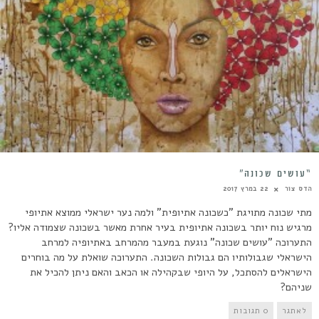
“עושים שכונה”
הדס צור
22 במרץ 2017
מתי שכונה מתויגת "כשכונה אתיופית" ולמה נער ישראלי ממוצא אתיופי
מרגיש נוח יותר בשכונה אתיופית בעיר אחרת מאשר בשכונה שצמודה אליו?
התערוכה "עושים שכונה" נוגעת במעבר מהמרחב באתיופיה למרחב
הישראלי שגבולותיו הם גבולות השכונה. התערוכה שואלת על מה בוחרים
הישראלים להסתכל, על היופי שבקהילה או הכאב והאם ניתן להכיל את
שניהם?
לאתגר
0 תגובות