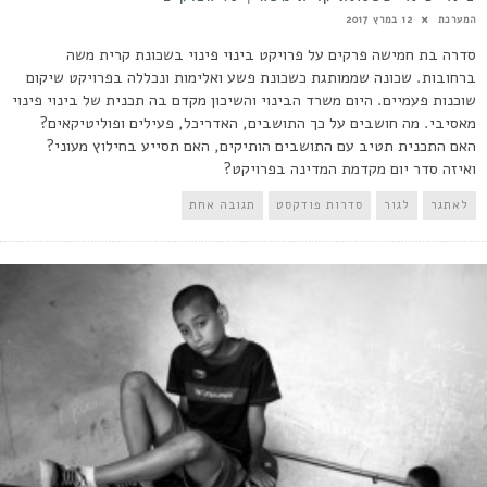
המערכת
12 במרץ 2017
סדרה בת חמישה פרקים על פרויקט בינוי פינוי בשכונת קרית משה
ברחובות. שכונה שממותגת כשכונת פשע ואלימות ונכללה בפרויקט שיקום
שוכנות פעמיים. היום משרד הבינוי והשיכון מקדם בה תכנית של בינוי פינוי
מאסיבי. מה חושבים על כך התושבים, האדריכל, פעילים ופוליטיקאים?
האם התכנית תטיב עם התושבים הותיקים, האם תסייע בחילוץ מעוני?
ואיזה סדר יום מקדמת המדינה בפרויקט?
לאתגר
לגור
סדרות פודקסט
תגובה אחת