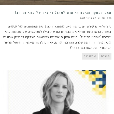
האם המחקר הביקורתי תרם לפתולוגיזציה של עוני ומרחב?
הדס צור
27 ביוני 2018
סוציולוגיים עירוניים ביקורתיים שהתנגדו לתפיסה המהותנית של אנשים
בעוני, הראו כיצד תהליכים מבניים הם שהובילו לסגרגציה של שכונות עוני
ויצירת 'אפקט הריכוז'. היום אותן תיאוריות משמשות הצדקה לפירוק שכונות
עוני, פיזור ודחיקה שלהם ממרכזי ערים, קידום ג'נטריפיקציה וחיסול הדיור
הציבורי. מה השתבש בדרך?
ספרים
0 תגובות