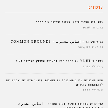
עדכונים
כנס ‘קוד העיר’ 2026: פענוח ועיצוב עיר המחר
15 ביוני 2026
בסיס משותף – أساس مشترك – COMMON GROUNDS
13 באוגוסט 2024
כתבה ב-YNET על מחקר חדש במעבדה העוסק בהצללה בעיר
4 ביולי 2024
האם השכונות עדיין חשובות? על תושבים, קובעי מדיניות ואפשרויות
להתפתחות עתידית
2 ביולי 2024
קול קורא לתחרות בנושא: בסיס משותף – أساس مشترك –