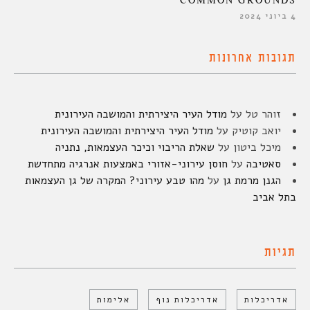
COMMON GROUNDS
4 ביוני 2024
תגובות אחרונות
זוהר טל
על
מודל העיר היצירתית והמושבה העירונית
יואב קוטיק
על
מודל העיר היצירתית והמושבה העירונית
מיכל ביטון
על
שאלת הריבוי וכיכר העצמאות, נתניה
סאטיבה
על
חוסן עירוני-אזורי באמצעות אנרגיה מתחדשת
הגנן מרמת גן
על
מהו טבע עירוני? המקרה של גן העצמאות
בתל אביב
תגיות
אדריכלות
אדריכלות נוף
אלימות