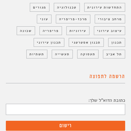
התחדשות עירונית
טכנולוגיה
מגורים
מרחב ציבורי
מרכז-פריפריה
עוני
עיצוב עירוני
עירוניות
פריפריה
שכונה
תכנון
תכנון אסטרטגי
תכנון עירוני
תל אביב
תעסוקה
תעשייה
תשתיות
הרשמה לתפוצה
כתובת הדוא"ל שלך: