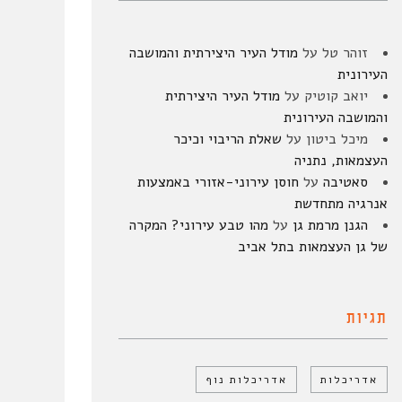
זוהר טל
על
מודל העיר היצירתית והמושבה
העירונית
יואב קוטיק
על
מודל העיר היצירתית
והמושבה העירונית
מיכל ביטון
על
שאלת הריבוי וכיכר
העצמאות, נתניה
סאטיבה
על
חוסן עירוני-אזורי באמצעות
אנרגיה מתחדשת
הגנן מרמת גן
על
מהו טבע עירוני? המקרה
של גן העצמאות בתל אביב
תגיות
אדריכלות
אדריכלות נוף