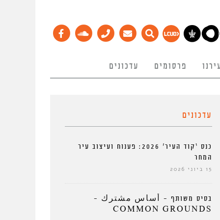
ירנו
פרסומים
עדכונים
עדכונים
כנס ‘קוד העיר’ 2026: פענוח ועיצוב עיר
המחר
15 ביוני 2026
בסיס משותף – أساس مشترك –
COMMON GROUNDS