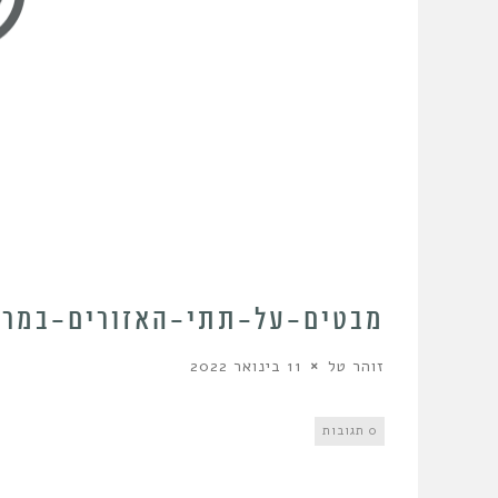
מבטים-על-תתי-האזורים-במרכ
זוהר טל
11 בינואר 2022
0 תגובות