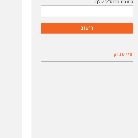
כתובת הדוא"ל שלך:
#6 | לי בן משה
הפירוק והשיסוע ככ
ת
5 במאי 2020
טלי חתוקה
26 ביולי 2017
פייסבוק