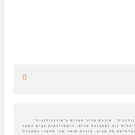
לוגיה'. עורכת מדור ספרים ב'אורבנולוגיה'
2022-202. אדריכלית נוף ומתכננת ערים, דוקטורנטית בבית הספר
יברסיטת תל אביב. בוגרת תואר שני מחקרי במעבדה