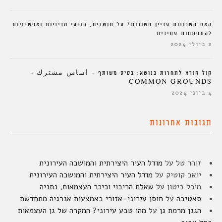
האם השכונות עדיין חשובות? על תושבים, קובעי מדיניות ואפשרויות
להתפתחות עתידית
2 ביולי 2024
קול קורא לתחרות בנושא: בסיס משותף – أساس مشترك –
COMMON GROUNDS
4 ביוני 2024
תגובות אחרונות
זוהר טל
על
מודל העיר היצירתית והמושבה העירונית
יואב קוטיק
על
מודל העיר היצירתית והמושבה העירונית
מיכל ביטון
על
שאלת הריבוי וכיכר העצמאות, נתניה
סאטיבה
על
חוסן עירוני-אזורי באמצעות אנרגיה מתחדשת
הגנן מרמת גן
על
מהו טבע עירוני? המקרה של גן העצמאות