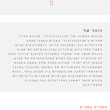
זוהר טל
עורכת המשנה של 'אורבנולוגיה'. עורכת מדור
ספרים ב'אורבנולוגיה' בשנים 2022-2020.
אדריכלית נוף ומתכננת ערים, דוקטורנטית בבית
הספר למדיניות ציבורית באוניברסיטת תל אביב.
בוגרת תואר שני מחקרי במעבדה לעיצוב עירוני בחוג
לגיאוגרפיה וסביבת האדם באוניברסיטת תל אביב,
בהצטיינות יתרה. עבודת התזה שלה עסקה בהבנת
המשמעויות העכשוויות של המרחב הציבורי בפרבר
הישראלי ובחנה את הקשרים בין תכנון נופי, זהות
מקומית ופרקטיקות חברתיות מרחביות ודיגיטליות.
בוגרת תואר ראשון באדריכלות נוף בטכניון
בהצטיינות.
מאמרים קשורים