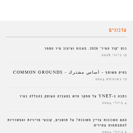
עדכונים
כנס ‘קוד העיר’ 2026: פענוח ועיצוב עיר המחר
15 ביוני 2026
בסיס משותף – أساس مشترك – COMMON GROUNDS
13 באוגוסט 2024
כתבה ב-YNET על מחקר חדש במעבדה העוסק בהצללה בעיר
4 ביולי 2024
האם השכונות עדיין חשובות? על תושבים, קובעי מדיניות ואפשרויות
להתפתחות עתידית
2 ביולי 2024