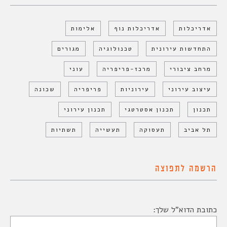
אדריכלות
אדריכלות נוף
אלימות
התחדשות עירונית
טכנולוגיה
מגורים
מרחב ציבורי
מרכז-פריפריה
עוני
עיצוב עירוני
עירוניות
פריפריה
שכונה
תכנון
תכנון אסטרטגי
תכנון עירוני
תל אביב
תעסוקה
תעשייה
תשתיות
הרשמה לתפוצה
כתובת הדוא"ל שלך: