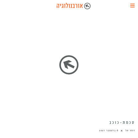
סכמת-כוכב
זוהר טל
6 בדצמבר 2021