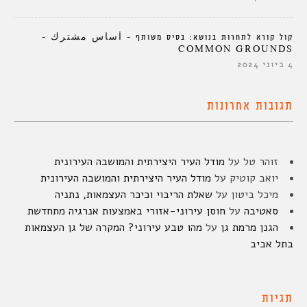
קול קורא לתחרות בנושא: בסיס משותף – أساس مشترك –
COMMON GROUNDS
4 ביוני 2024
תגובות אחרונות
זוהר טל
על
מודל העיר היצירתית והמושבה העירונית
יואב קוטיק
על
מודל העיר היצירתית והמושבה העירונית
מיכל ביטון
על
שאלת הריבוי וכיכר העצמאות, נתניה
סאטיבה
על
חוסן עירוני-אזורי באמצעות אנרגיה מתחדשת
הגנן מרמת גן
על
מהו טבע עירוני? המקרה של גן העצמאות
בתל אביב
תגיות