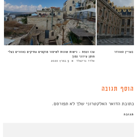
ה בעניין האורדר
עכו וצפת – גישות שונות לשימור מרקמים עתיקים באזורים בעלי
חוסן עירוני נמוך
אלדד‎ גרינפלד
9 במרץ 2020
הוסף תגובה
כתובת הדואר האלקטרוני שלך לא תפורסם.
תגובה