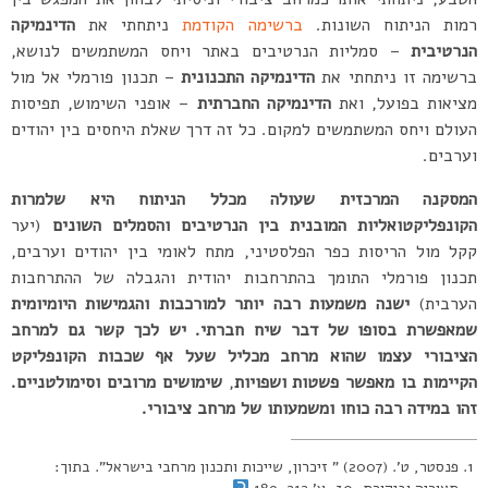
רמות הניתוח השונות.
ברשימה הקודמת
ניתחתי את
הדינמיקה
הנרטיבית
– סמליות הנרטיבים באתר ויחס המשתמשים לנושא,
ברשימה זו ניתחתי את
הדינמיקה התכנונית
– תכנון פורמלי אל מול
מציאות בפועל, ואת
הדינמיקה החברתית
– אופני השימוש, תפיסות
העולם ויחס המשתמשים למקום. כל זה דרך שאלת היחסים בין יהודים
וערבים.
המסקנה המרכזית שעולה מכלל הניתוח היא שלמרות
הקונפליקטואליות המובנית בין הנרטיבים והסמלים השונים
(יער
קקל מול הריסות כפר הפלסטיני, מתח לאומי בין יהודים וערבים,
תכנון פורמלי התומך בהתרחבות יהודית והגבלה של ההתרחבות
הערבית)
ישנה משמעות רבה יותר למורכבות והגמישות היומיומית
שמאפשרת בסופו של דבר שיח חברתי. יש לכך קשר גם למרחב
הציבורי עצמו שהוא מרחב מכליל שעל אף
שכבות הקונפליקט
הקיימות בו מאפשר פשטות ושפויות
,
שימושים מרובים וסימולטניים.
זהו במידה רבה כוחו ומשמעותו של מרחב ציבורי.
פנסטר, ט’. (2007) ” זיכרון, שייכות ותכנון מרחבי בישראל”. בתוך: