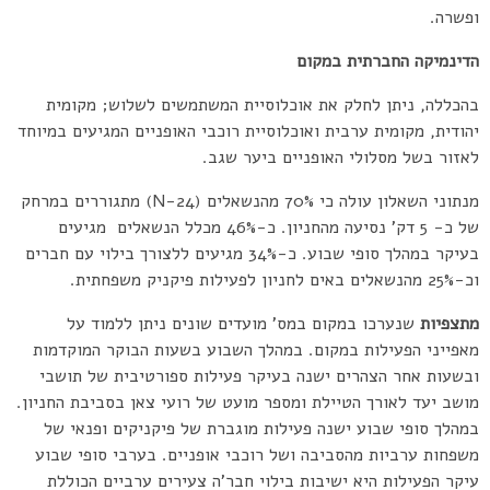
ופשרה.
הדינמיקה החברתית במקום
בהכללה, ניתן לחלק את אוכלוסיית המשתמשים לשלוש; מקומית
יהודית, מקומית ערבית ואוכלוסיית רוכבי האופניים המגיעים במיוחד
לאזור בשל מסלולי האופניים ביער שגב.
מנתוני השאלון עולה כי 70% מהנשאלים (N-24) מתגוררים במרחק
של כ- 5 דק’ נסיעה מהחניון. כ-46% מכלל הנשאלים מגיעים
בעיקר במהלך סופי שבוע. כ-34% מגיעים ללצורך בילוי עם חברים
וכ-25% מהנשאלים באים לחניון לפעילות פיקניק משפחתית.
מתצפיות
שנערכו במקום במס’ מועדים שונים ניתן ללמוד על
מאפייני הפעילות במקום. במהלך השבוע בשעות הבוקר המוקדמות
ובשעות אחר הצהרים ישנה בעיקר פעילות ספורטיבית של תושבי
מושב יעד לאורך הטיילת ומספר מועט של רועי צאן בסביבת החניון.
במהלך סופי שבוע ישנה פעילות מוגברת של פיקניקים ופנאי של
משפחות ערביות מהסביבה ושל רוכבי אופניים. בערבי סופי שבוע
עיקר הפעילות היא ישיבות בילוי חבר’ה צעירים ערביים הכוללת