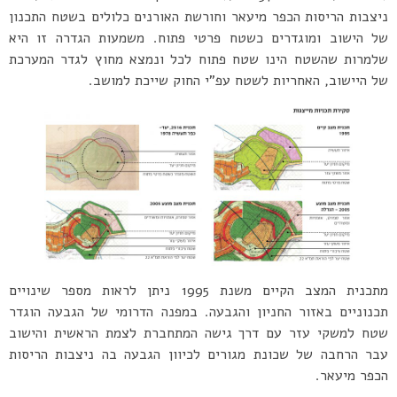
ניצבות הריסות הכפר מיעאר וחורשת האורנים כלולים בשטח התכנון
של הישוב ומוגדרים כשטח פרטי פתוח. משמעות הגדרה זו היא
שלמרות שהשטח הינו שטח פתוח לכל ונמצא מחוץ לגדר המערכת
של היישוב, האחריות לשטח עפ”י החוק שייכת למושב.
מתכנית המצב הקיים משנת 1995 ניתן לראות מספר שינויים
תכנוניים באזור החניון והגבעה. במפנה הדרומי של הגבעה הוגדר
שטח למשקי עזר עם דרך גישה המתחברת לצמת הראשית והישוב
עבר הרחבה של שכונת מגורים לכיוון הגבעה בה ניצבות הריסות
הכפר מיעאר.