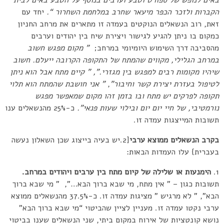
באים לנופש של ספורט וטבע וערבים בנוסף על הטבע באים לבית
הקברות ולזכר הכפר מיעאר שחרב במלחמת השחרור “.
יחד עם
זאת, רוב הנשאלים הנוקטים בעמדה זו מתארים את מרחב החניון
כמקום בו ניתן להגיע לגישור ויצירת שיח בין יהודים וערבים
מהסביבה דרך השימוש היומיומי במרחב;
” מקום מפגש חשוב
במרחב הגלילי, מקווים שהמתח של התקופה הקרובה ייעלם. חשוב
שיהיו מקומות רבים למפגש בין מגזרי.”, ” קיים מתח אבל הוא ניתן
לטיפול בעזרת יצירת קשר וחיבור”
,
” אני חושבת שהמתח הוא תלוי
תקופה לפרקים יש מתח ובו בזמן זהו מקום שמאפשר מפגש
נורמטיבי, של חיי יום יום ובילוי שעות פנאי”.
כ-25% מהנשאלים ענו
תשובות המייצגות עמדה זו.
בקרב הנשאלים ממוצא ערבי
[2.יש בעיה בייצוג שכן השאלון נעשה
בעברית} עלו העמדות הבאות:
הימנעות או שלילה של קיום מתח בין ערבים ויהודים במרחב.
תשובות כגון – ” אין מתח, מי שבא ברוך הבא…”, ” מי שבא ברוך
הבא”, ” לא מרגיש ” מציגות עמדה זו. כ-37.5% מהנשאלים ממוצא
ערבי נקטו עמדה זו. מעניין לציין שהביטוי “מי שבא ברוך הבא”
נושא קונטציות של אירוח במקום ביתי, שני הנשאלים שענו בביטוי