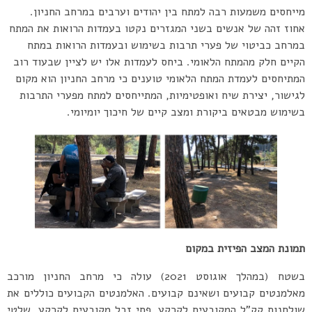
מייחסים משמעות רבה למתח בין יהודים וערבים במרחב החניון.
אחוז זהה של אנשים בשני המגזרים נקטו בעמדות הרואות את המתח
במרחב כביטוי של פערי תרבות בשימוש ובעמדות הרואות במתח
הקיים חלק מהמתח הלאומי. ביחס לעמדות אלו יש לציין שבעוד רוב
המתיחסים לעמדת המתח הלאומי טוענים כי מרחב החניון הוא מקום
לגישור, יצירת שיח ואופטימיות, המתייחסים למתח מפערי התרבות
בשימוש מבטאים ביקורת ומצב קיים של חיכוך יומיומי.
תמונת המצב הפיזית במקום
בשטח (במהלך אוגוסט 2021) עולה כי מרחב החניון מורכב
מאלמנטים קבועים ושאינם קבועים. האלמנטים הקבועים כוללים את
שולחנות קק”ל המקובעים לקרקע, פחי זבל מקובעים לקרקע, שלטי