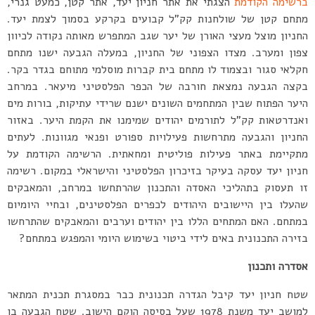
ברשימה הקודמת
הצגתי את אתר חניון יעד, אתר קטן, כמעט גנרי,
מתחם קטן של שולחנות קק”ל קבועים בקרקע בסמוך לצמת יעד.
החניון מוצל מעצי האורן של יער שגב המתפרש מאותה נקודה לכיוון
צפון ומערב. מצדו הצפוני של החניון, במעלה הגבעה ישנו מתחם
חקלאי סגור ובצמוד לו מתחם בית קברות מוסלמי מתוחם בגדר בקר.
בקצה הגבעה נמצאת חורבה של הכפר הפלסטיני מיעאר. במרחב
היער הפתוח שבין המתחמים השונים ישנם שרידי עתיקות, בורות מים
ואנדרטאות קק”ל לתורמים יהודים שמימנו את הקמת היער. באזור
החניון והגבעה מתרחשות פעילויות ספורט ופנאי מגוונות. לעתים
מתקיימת באתר פעילות פוליטית ומחאתית. הרשימה הקודמת על
חניון יעד עסקה בעיקר בזיכרון הפלסטיני והישראלי במקום. רשימה
זו תעסוק בתהליכי האסדה והתכנון שהרתחשו במרחב, והמאבקים
שהעלו בין היישובים היהודים לכפרים הפלסטינים, ובחיי היומיום
במתחם. האם המתחים הללו בין יהודים וערבים והמאבקים שהתרחשו
בזירה התכנונית באים לידי ביטוי בשימוש היומי והמפגש במתחם?
אסדרה ותכנון
שטח חניון יעד קיבל הגדרה תכנונית כבר במסגרת תכנית המתאר
למושב יעד משנת 1978 שעל בסיסה הוקם הישוב. שטח הגבעה בו