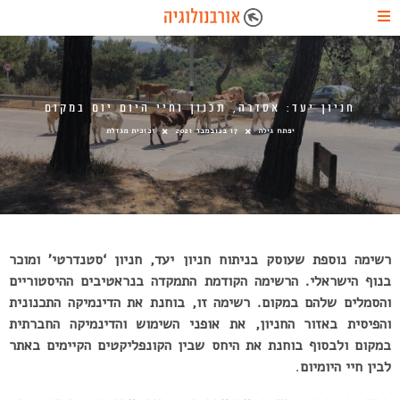
חניון יעד: אסדרה, תכנון וחיי היום יום במקום
יפתח גילה
17 בנובמבר 2021
זכוכית מגדלת
רשימה נוספת שעוסק בניתוח חניון יעד, חניון ‘סטנדרטי’ ומוכר
בנוף הישראלי. הרשימה הקודמת התמקדה בנראטיבים ההיסטוריים
והסמלים שלהם במקום. רשימה זו, בוחנת את הדינמיקה התכנונית
והפיסית באזור החניון, את אופני השימוש והדינמיקה החברתית
במקום ולבסוף בוחנת את היחס שבין הקונפליקטים הקיימים באתר
לבין חיי היומיום
.