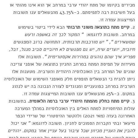
מכירים בקיומו של מתח יהודי ערבי במרחב אך הוא אינו מהותי או
בעל חשיבות רבה לתפיסתם. כ-43.75% מהנשאלים ענו תשובות
המייצגות עמדה זו.
קיים מתח כתוצאה משוני תרבותי
הבא לידי ביטוי בשימוש
במרחב. תשובות לדוגמא:
“
המקור לכך זה באשפה ורעש
שמשאירים “, ” יש מורכבות תרבותית. התחושה ברוב המפגשים
חיובית, יוצרים שיח, יש גם מפגשים לא חיוביים סביב מנגל, זבל,
מפריע איך שהם נוהגים במהירות אקסטרימית “.
תשובות אלו
מעידות על תפיסת המתח במרחב החניון כתוצאה של אופני צריכה
שונים של המרחב בין האוכלוסיה היהודית והערבית. מטענות אלו
ניתן להניח כי הנשאלים תופסים חלק מאופני השימוש של האוכלוסיה
הערבית במרחב כפוגעניים ומנוגדים לצורה הנכונה בה יש לנהוג
במקום. כ-25% מהנשאלים ענו תשובות המייצגות עמדה זו.
קיים מתח כחלק מהמתח היהודי ערבי ברמה הלאומית.
בתשובות
עולות התיחסויות למתח האלים בין האוכלוסיות במהלך המערכה
האחרונה בעזה (מאי 2021) ולהקשר ההיסטורי של שרידי הכפר
מיעאר ובתי הקברות הסמוכים לחניון. תשובה לדוגמא:
” אני יכול
להבין את העניין מכיוון שכל ציבור בעל עניין אחר במקום. יהודים