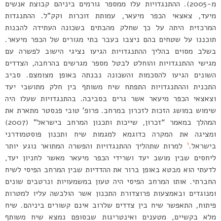
מ-2005). ההתנגדויות עלו ממספר גורמים ביניהם קבוצת אנשים
מיעד, צאצאי הכפר מיעאר, עמותת זוכרות וקק”ל. ההתנגדות
המרכזית היתה על כך שחלק מהבתים בשכונה העתידה להבנות
תוכננו על שטחים בהם ניצבו בעבר בתי מגורים של הכפר מיעאר.
בשלב מסוים בהליך ההתנגדויות הגיעו נציגי הישוב לפשרה עם
מגישי ההתנגדויות והוחלט לבטל מספר מגרשים בהרחבה, הצדדים
השונים הגיעו להסכמות והשכונה נבנתה באופן מצומצם. סביב
התכנית וההתנגדויות התפתח שיח משותף בין חלק מתושבי יעד
וצאצאי הכפר מיעאר אשר גרים בסביבה. בהתנגדויות שעלו היה
שימוש במושג הזכות לזכרון במרחב. פרופ’ טובי פנסטר מתארת את
המהלך במאמר “זכרון, שייכות ותכנון המרחב בישראל” (2007)
ומציגה את המקרה כדוגמא למגמות שיח ותכנון פוסטמודרני
1
בישראל.
למרות שתהליך ההתנגדויות והפשרה המתואר נוגע יותר
ליחסים שבין מושב יעד ושרידי הכפר מיעאר מאשר לחניון יעד,
לדעתי הוא מבטא באופן ברור את ההדדיות שבין המרחב הפיסי לשיח
החברתי. אותו המרחב הפיסי היה טעון במשמעויות ונרטבים שונים
ומנוגדים ובאמצעות פרוצדורת התכנון אשר הולבשה עליו למטרות
פיתוח, התאפשר שיח בין צדדים שלרוב אינם קשורים ביניהם. שיח
מלא בקשיים, מטענים ואינטריגות שבסופם נמצא שיח משותף