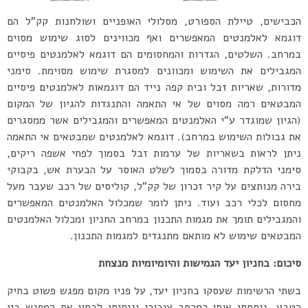
הכבישים, טיילת הספורט, מסלולי האופניים ושולחנות קק”ל הם
דוגמא לאלמנטים המאפשרים ואף מכווינים לסוג שימוש מסוים
במרחב. השלטים, הגדרות והמחסומים הם דוגמא לאלמנטים פיסיים
המגבילים את השימוש ומכוונים למסגרת שימוש מסוימת. סימני
מדורות, שאריות זבל ובית קפה נייד הם דוגמאות לאלמנטים פיסיים
המבטאים רמה מסוים של אי התאמה והתנגדות להגיון של המקום
(הגיון שמוגדר ע”י האלמנטים המאפשרים והמגבילים אשר ממסגרים
את גבולות השימוש במרחב). דוגמא לאלמנטים שמבטאים אי התאמה
ניתן לראות בשאריות של ערמות זבל בסמוך לפחי אשפה ריקים,
סימני הדלקת מדורה בסמוך לשלט האוסר על הבערת אש, בקבוקי
בירה מנותצים על קיר זכרון של קק”ל, קוליסים של רכב שעבר מעל
מחסום לכלי רכב ועוד. ניתן לומר שמכלול האלמנטים המאפשרים
והמגבילים תומך את מגמות התכנון במרחב החניון ומכלול האלמנטים
המבטאים שימוש לא מותאם מתנגדים למגמות התכנון.
סיכום: בחניון יעד הגמישות והיומיומיות מנצחת
בשתי הרשימות שעסקו בחניון יעד, על פניו מקום מפגש פשוט בחיק
הטבע, ניתחתי אותו כמרחב ציבורי וניסיתי לבחון את המפגש בין