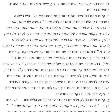
זה הם רועי צאן בגילאים מתחת ל-30 אשר מגיעים לאזור החניון
כמעט בכל יום.
קיים מתח כתוצאה משוני תרבותי
המתבטא בשימוש השונה
במרחב בין האוכלוסיות
.
תשובה לדוגמא:
“
כמעט יש מתח, אם
היהודים היו טיפה פחות מוותרים לערבים היה פחות מתח. היהודים
צריכים לקחת אחריות על המקום כמו מוכתר. חסר לנו (ערבים) המון
חינוך למעלה… אנשים מהכפרים מתנהגים לא יפה וזה לא נעים
לראות. אם באמת רוצים להבין אחד את השני היהודים צריכים לדעת
ערבית.”
בתשובה זו הדובר מתיחס לחוסר אכיפה מספקת ושמירת
הסדר בחניון מצד היהודים האחראים על המתחם (קק”ל/ תושבי
יעד). הוא מבקר את ההתנהגות של אנשי הכפרים בהקשר של השארת
זבל ואי ציות לחוקי שמירת הטבע וההגבלות שמציבה קק”ל. בנוסף,
הוא גם מציע דרך לשיפור התקשורת בין הצדדים בטענה שהיהודים
צריכים לדעת לדבר ערבית. בתשובה נותן הדובר ביקורת לצדדים
השונים תוך התיחסות למתח בין האוכלוסיות ברובד השימוש במרחב.
כ-25% מהנשאלים נקטו בעמדה זו.
קיים מתח כחלק מהמתח היהודי ערבי ברמה הלאומית
– תשובות
כגון –
“
עצוב מאד, רק מקווה שהמצב יהיה טוב באיזור שוב ” , ”