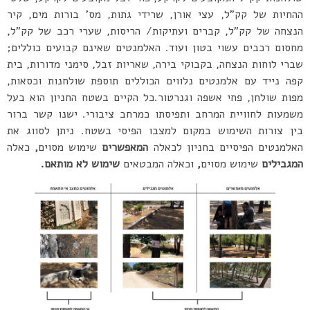
ההחיות של קק”ל, עצי אורן, שרידי גתות, מס’ בורות מים, קיר
הנצחה של קק”ל, קברים ועתיקות/ הריסות, שערי רכב של קק”ל,
מחסום רכבים עשוי בטון ועוד. האלמנטים שאינם קבועים כוללים;
שברי לוחות הנצחה, בקבוקי בירה, שאריות זבל, סימני מדורות, בית
קפה נייד עם אלמנטים נלווים הכוללים תוספת שולחנות וכסאות,
מפות שולחן, פחי אשפה וגנרטור.כל הקיים בשטח החניון הוא בעל
משמעות לחוויית המרחב ותפיסתו כמרחב ציבורי. ישנו קשר ברור
בין צורות השימוש במקום למצבו הפיסי בשטח. ניתן לסווג את
האלמנטים הפיסיים בחניון לכאלה
המאפשרים
שימוש מסוים
,
כאלה
המגבילים
שימוש מסוים
,
וכאלה המבטאים
שימוש לא מותאם.