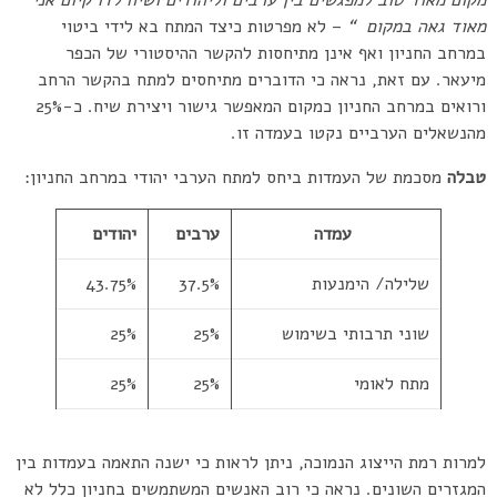
מקום מאוד טוב למפגשים בין ערבים וליהודים ושיח לדו קיום אני
מאוד גאה במקום “
– לא מפרטות כיצד המתח בא לידי ביטוי
במרחב החניון ואף אינן מתיחסות להקשר ההיסטורי של הכפר
מיעאר. עם זאת, נראה כי הדוברים מתיחסים למתח בהקשר הרחב
ורואים במרחב החניון כמקום המאפשר גישור ויצירת שיח. כ-25%
מהנשאלים הערביים נקטו בעמדה זו.
טבלה
מסכמת של העמדות ביחס למתח הערבי יהודי במרחב החניון:
עמדה
ערבים
יהודים
שלילה/ הימנעות
37.5%
43.75%
שוני תרבותי בשימוש
25%
25%
מתח לאומי
25%
25%
למרות רמת הייצוג הנמוכה, ניתן לראות כי ישנה התאמה בעמדות בין
המגזרים השונים. נראה כי רוב האנשים המשתמשים בחניון כלל לא