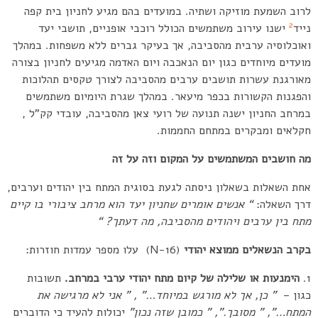
לרוב השמעת מוזיקה ושתיה. במועדים בהם מגיע לחניון בית קפה
2
נייד
ישנו עירוב משתמשים הכולל רוכבי אופניים, תושבי יעד
ואוכלוסיה ערבית מהסביבה, אך בעיקר גברים ללא משפחות. במהלך
מועדים מיוחדים כגון יום הנאכבה ויום האדמה מגיעים לחניון בצורה
מאורגנת עשרות תושבים ערבים מהסביבה לצורך טקסים תהלוכות
והפגנות הקשורות בכפר מיעאר. במהלך שגרת היומיום משתמשים
במרחב החניון ישנה תנועה של רועי צאן מהסביבה, עובדי קק”ל ,
חקלאים ומבקרים במתחם החממות.
מה חושבים המשתמשים על המקום וזה על זה
אחת השאלות בשאלון ניסתה לגעת בסוגית המתח בין יהודים וערבים,
דרך השאלה:
“
אנשים אומרים שחניון יעד הוא מרחב ציבורי בו קיים
מתח בין ערבים ויהודים מהסביבה, מה דעתך? “
בקרב הנשאלים ממוצא יהודי
(N-16) עלו מספר עמדות חוזרות:
הימנעות או שלילה של קיום מתח יהודי ערבי במרחב.
תשובות
כגון –
” כן, אך לא מורגש במיוחד…” , ” אני לא מרגישה את
המתח…”, ” מסובך.”, ” כמובן שזה נכון”
יכולות להעיד כי הדוברים