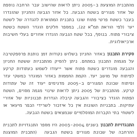
מהתכנית המוצעת ב-2005 ניתן לראות שהישוב עבר הרחבה נוספת
של אזור מגורים בשטח הגבעה. כל אזור הגבעה והחניון שהוגדרו
בעבר כשטח פרטי פתוח שונו בתכנית המתוארת להגדרה של לשטח
יער (לפי הוראת תמ”א 22), במספר חלקים הוגדר השטח כשטח
ציבורי פתוח. בנוסף, בכל שטח הגבעה הוגדרו אזורים בעלי חשיבות
ארכיאולוגית.
סקירת התכנון
באזור החניון בשלוש נקודות זמן נותנת פרספקטיבה
על מגמות התכנון במתחם. ניתן להסיק מהתכניות ששטח החניון
והגבעה מוגדרים כשטח פתוח אשר ייעודו לשמש כעתודות קרקע
לפיתוח של מושב יעד. הקמת החממות באזור המוגדר כמשקי עזר
ופיתוח שכונת המגורים ב-2005 מדגימים יעוד זה של עתודות
קרקע. מהתכנית של 2005 ניתן לראות שינוי מגמה מסוים, השטח
הפתוח הוגדר כציבורי והגבעה קיבלה הגדרות תכנוניות של אזורי
עתיקות. בתכניות השונות אין כל איזכור לשרידי הכפר מיעאר או
לשטחי בתי הקברות המוסלמיים שנמצאים בשטח הגבעה.
התנגדויות לתכנון
בשנים 2003-2004 היו מספר התנגדויות לתכנית
ההרחבה של שכונת מגורים בשטח הגבעה (התכנית המוצגת