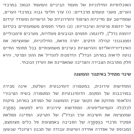
האוכלוסיות החילוניות של מעמד הביניים והמעמד הנמוך במרכזי
הערים, משני טעמים מרכזיים: (1) ערך חליפי גבוה במרכזי הערים,
שמתיישב עם מדיניות הציפוף והעירוניות של הרשויות ומעודד קידום
של יוזמות פרטיות וציבוריות; (2) העדר חסמים משמעותיים בקידום
יוזמות נדל”ן, לדוגמה: חסמים הנובעים מעלויות, מערכים סימבוליים
וממנגנוני קהילה חזקים. יתרה מזאת, החילוניות, שמעצימה את
האינדיווידואליזם וההישגיות כערכים משמעותיים בכל תחומי החיים
נוטה לראות במרחב הנדל”ן הזדמנות להגדיל את ההון הפרטי, והיא
חלק מתרבות הצבירה והצריכה שמאפיינת את העידן הנוכחי.
שינוי מתחיל באיתגור ההמשגה
התחדשות עירונית, כמטפורה דומיננטית ושלטת, אינה מכירה
במורכבות של המקום. הדומיננטיות של המטפורה בשיח הציבורי
והלאומי מחזקת את הקשר שבין ההמשגה של המרחב כמרחב מיקוח
לכלכלה הקפיטליסטית. התחדשות עירונית היא למעשה הַסְחָרָה
שמעצימה את חשיבות ערך הנדל”ן של הקרקע. המדינה ממלאת
תפקיד מרכזי בהַסְחָרָה של הסביבה באמצעות סל כלים מצומצם,
המבוסס על אסדרה אחידה ושיטות עבודה של תכנון רציונלי שנשען