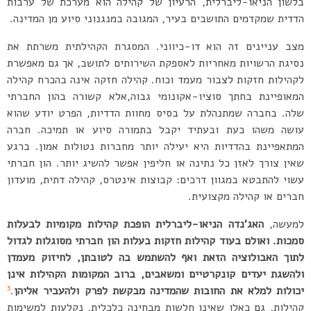
בלשון הניאו-ליברלית, הרעיון של קהילה הוא מערכת של ערבות
הדדית שמקדמים התושבים בעיר, המגובה במנגנוני סיוע מן המדינה.
מצב עניינים זה הוא דו-כיווני. המסגרת הקהילתית משרתת את
נסיגת הרשויות מאחריות לאספקת השירותים לתושב, אך גם מאפשרת
לקהילות חזקות לצבור מעמד וכוח. קהילה חזקה אינה בהכרח קהילה
המאופיינת בחתך סוציו-אקונומי גבוה,אלא קשורה בהון החברתי
שלה. בחברה שמתנהלת על בסיס מחוות הדדיות, הפרט יודע שהוא
עושה משהו כעת ובעתיד יקבל בתמורה סיוע או תמיכה. חברה
המתאפיינת בהדדיות היא יעילה יותר מחברות נטולות אמון. ברגע
שאין צורך לאזן כל נתינה או חליפין אפשר להשיג יותר. הון חברתי
עשוי להתבטא במגוון דרכים: קבוצות אינטרס, קהילה דתית, מועדון
חברים או קהילה מקצועית.
למעשה,
האג’נדה הניאו-ליברלית הופכת קהילות מקומיות לבעלות
סמכות. ואולם בעוד קהילות חזקות בעלות הון חברתי מסוגלות לגדול
לתוך האבולוציה הזאת ואף להשתמש בה לטובתן, לחיזוק מעמדן
ולהשגת יעדים קונקרטיים ומשאבים, ברוב המקומות הקהילות אינן
3
יכולות למלא את החובות שהמדינה מבקשת לפרק ולהעביר אליהן
.
קהילות, גם כאלו שאינן חלשות מבחינה כלכלית, נקלעות למשימות