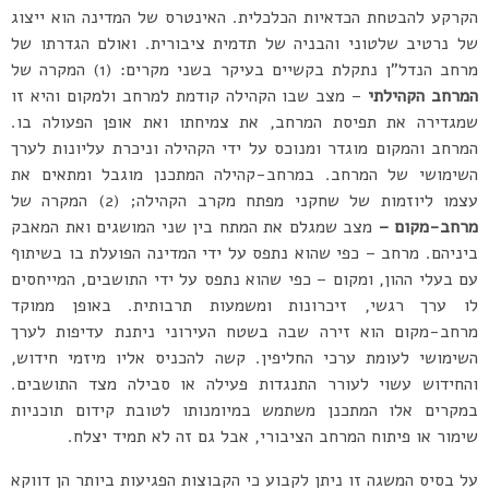
הקרקע להבטחת הכדאיות הכלכלית. האינטרס של המדינה הוא ייצוג
של נרטיב שלטוני והבניה של תדמית ציבורית. ואולם הגדרתו של
מרחב הנדל”ן נתקלת בקשיים בעיקר בשני מקרים: (1) המקרה של
המרחב הקהילתי
– מצב שבו הקהילה קודמת למרחב ולמקום והיא זו
שמגדירה את תפיסת המרחב, את צמיחתו ואת אופן הפעולה בו.
המרחב והמקום מוגדר ומנוכס על ידי הקהילה וניכרת עליונות לערך
השימושי של המרחב. במרחב-קהילה המתכנן מוגבל ומתאים את
עצמו ליוזמות של שחקני מפתח מקרב הקהילה; (2) המקרה של
מרחב-מקום –
מצב שמגלם את המתח בין שני המושגים ואת המאבק
ביניהם. מרחב – כפי שהוא נתפס על ידי המדינה הפועלת בו בשיתוף
עם בעלי ההון, ומקום – כפי שהוא נתפס על ידי התושבים, המייחסים
לו ערך רגשי, זיכרונות ומשמעות תרבותית. באופן ממוקד
מרחב-מקום הוא זירה שבה בשטח העירוני ניתנת עדיפות לערך
השימושי לעומת ערכי החליפין. קשה להכניס אליו מיזמי חידוש,
והחידוש עשוי לעורר התנגדות פעילה או סבילה מצד התושבים.
במקרים אלו המתכנן משתמש במיומנותו לטובת קידום תוכניות
שימור או פיתוח המרחב הציבורי, אבל גם זה לא תמיד יצלח.
על בסיס המשגה זו ניתן לקבוע כי הקבוצות הפגיעות ביותר הן דווקא