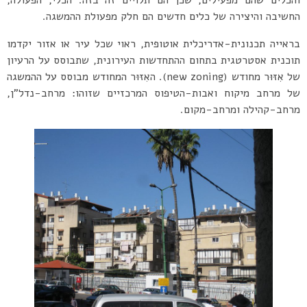
והכלים שהם מפעילים, שכן הם תלויים זה בזה. הכלי, הפעולה,
החשיבה והיצירה של כלים חדשים הם חלק מפעולת ההמשגה.
בראייה תכנונית-אדריכלית אוטופית, ראוי שכל עיר או אזור יקדמו
תוכנית אסטרטגית בתחום ההתחדשות העירונית, שתבוסס על הרעיון
של אִזּוּר מחודש (new zoning). האִזּוּר המחודש מבוסס על ההמשגה
של מרחב מיקוח ואבות-הטיפוס המרכזיים שזוהו: מרחב-נדל”ן,
מרחב-קהילה ומרחב-מקום.