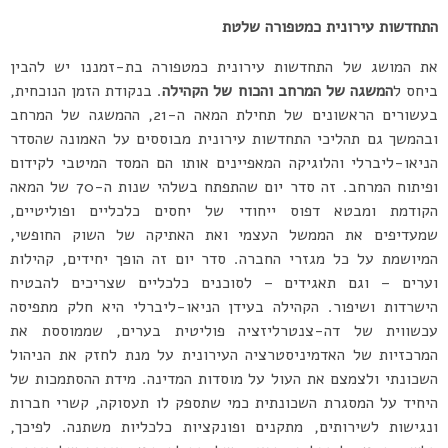
התחדשות עירונית כמטפורה שלטת
את המושג של התחדשות עירונית כמטפורה בת-זמננו יש להבין
ביחס ל
המשגה של המרחב והכוח של הקהילה
. בנקודת הזמן הנוכחית,
בעשורים הראשונים של תחילת המאה ה-21, ההמשגה של המרחב
ובהמשך גם תהליכי התחדשות עירונית מבוססים על האמונה שהסדר
הניאו-ליברלי והלוגיקה המאפיינים אותו הם המסד המיטבי לקידום
ופיתוח המרחב. זה סדר יום שהתפתח בשלהי שנות ה-70 של המאה
הקודמת ומבטא דפוס ייחודי של יחסים כלכליים ופוליטיים,
שמעדיפים את הממשל העצמי ואת האתיקה של השוק החופשי,
המיושמת על כל מגזרי החברה. סדר יום זה הופך יחידים, קהילות
וערים – וגם תאגידים – לסוכנים כלכליים שצריכים להבטיח
הישרדות ושיפור. הקהילה בעידן הניאו-ליברלי היא חלק מתפיסה
עכשווית של דה-צנטרליזציה פוליטית בערים, שממוססת את
המרכזיות של האדמיניסטרציה העירונית על מנת לחזק את הניהול
השכונתי ולצמצם את העול על מוסדות המדינה. מידת ההסתמכות של
היחיד על המסגרת השכונתית כמי שתספק לו תעסוקה, קשרי חברות
ונגישות לשירותים, מתקנים ופונקציות כלכליות משתנה. לפיכך,