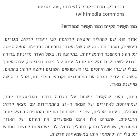
בני ברק. מרחב-קהילה (צילום: deror_avi,
wikimedia commons)
מהו האִזּוּר הקיים ומהו האִזּוּר המחודש?
אִזּוּר הוא שם לתהליך הקצאת קרקעות לפי ייעודי קרקע, מגורים,
תעשייה, מסחר וכו’. הגישה של האזור התפתחה בתחילת המאה ה-20
על רקע המהפכה התעשייתית. בתקופה זו, בשל העדר מדיניות ברורה
בנוגע לשימושים תעשייתיים ולבעיות של זיהום והיגיינה, עלה הצורך
בכלי שיבחן את היחסים בין השימושים השונים ויקצה קרקע בהתאם.
גישה זו עדיין מנחה את המתכננים וקובעי המדיניות, אבל זו גישה
מיושנת מאוד.
כיום, ראוי שהאִזּוּר יושתת על הגדרה רחבה והוליסטית יותר,
שמתייחסת לאתגרים של המאה ה-21 בהתמודדות עם מצאי קרקע
מתכלה, בעיות אקלים, שינוי באורחות החיים והמהפכה התעשייתית
הרביעית. אתגרים אלו אינם מאפשרים את הקיום של האזור
המסורתי, שבפועל נסדק בתהליך זוחל. לכן יש מקום לחשוב מחדש
על כלי זה ולהטעין אותו במשמעויות חדשות.