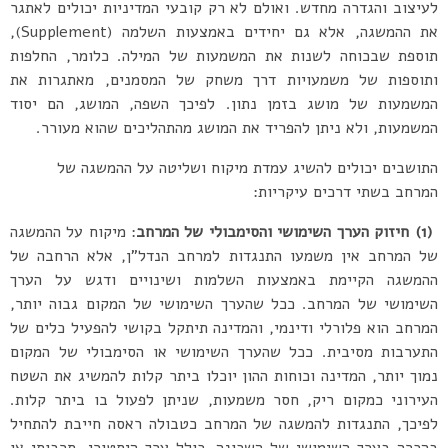
לעיצוב והגדרה מחדש. ואולם לא רק קובעי המדיניות יכולים לאתגר
את ההמשגה, אלא גם יחידים באמצעות השלמה (Supplement),
תוספת שבכוחה לשנות את המשמעות של המילה. כלומר, החלפות
ותוספות של משמעויות דרך משחק של המסמנים, מאתגרות את
המשמעות של מושג בזמן נתון. לפיכך השפה, המושג, הם יסוד
המשמעות, ולא ניתן להפריד את המושג מהתהליכים שהוא מעורר.
התושבים יכולים להשיג עמדת מיקוח ושליטה על ההמשגה של
המרחב בשתי דרכים עיקריות:
(1) חיזוק הערך השימושי והסימבולי של המרחב
: מיקוח על ההמשגה
של המרחב אין משמעו התנגדות למרחב הנדל”ן, אלא הרחבה של
ההמשגה הקיימת באמצעות השלמות ושינויים ודגש על הערך
השימושי של המרחב. ככל שהערך השימושי של המקום גבוה יותר,
המרחב הוא פלורלי ודינמי, והמדינה תיתקל בקושי להפעיל כלים של
התערבות מסיבית. ככל שהערך השימושי או הסימבולי של המקום
נמוך יותר, המדינה וכוחות ההון יוכלו ביתר קלות להמשיג את השטח
העירוני כמקום ריק, חסר משמעות, שניתן לפעול בו ביתר קלות.
לפיכך, התנגדות להמשגה של המרחב כטבולה ראסה חייבת להתחיל