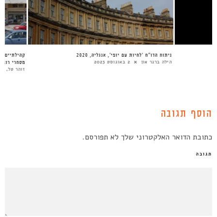
ניתוח הדו”ח ‘לחיות עם יופי’, אנגליה, 2020
מס
הילה ברגר און
2 באוגוסט 2023
זו
הוסף תגובה
כתובת הדואר האלקטרוני שלך לא תפורסם.
תגובה