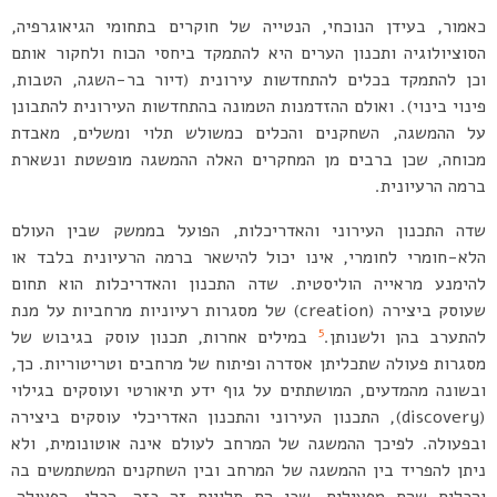
כאמור, בעידן הנוכחי, הנטייה של חוקרים בתחומי הגיאוגרפיה,
הסוציולוגיה ותכנון הערים היא להתמקד ביחסי הכוח ולחקור אותם
וכן להתמקד בכלים להתחדשות עירונית (דיור בר-השגה, הטבות,
פינוי בינוי). ואולם ההזדמנות הטמונה בהתחדשות העירונית להתבונן
על ההמשגה, השחקנים והכלים כמשולש תלוי ומשלים, מאבדת
מכוחה, שכן ברבים מן המחקרים האלה ההמשגה מופשטת ונשארת
ברמה הרעיונית.
שדה התכנון העירוני והאדריכלות, הפועל בממשק שבין העולם
הלא-חומרי לחומרי, אינו יכול להישאר ברמה הרעיונית בלבד או
להימנע מראייה הוליסטית. שדה התכנון והאדריכלות הוא תחום
שעוסק ביצירה (creation) של מסגרות רעיוניות מרחביות על מנת
5
להתערב בהן ולשנותן.
במילים אחרות, תכנון עוסק בגיבוש של
מסגרות פעולה שתכליתן אסדרה ופיתוח של מרחבים וטריטוריות. כך,
ובשונה מהמדעים, המושתתים על גוף ידע תיאורטי ועוסקים בגילוי
(discovery), התכנון העירוני והתכנון האדריכלי עוסקים ביצירה
ובפעולה. לפיכך ההמשגה של המרחב לעולם אינה אוטונומית, ולא
ניתן להפריד בין ההמשגה של המרחב ובין השחקנים המשתמשים בה