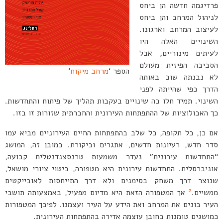
פרדיגמה חדשה הן ביחס
לניהול המרחב והן ביחס
לעיצוב המרחב וארגונו.
השינויים האלה היו
לעיתים מינוריים, אבל
הסביבה הפיזית מעולם
הספר ‘
מרחב מיקוח
‘
לא נבנתה שוב באותה
הדרך כפי שהייתה לפני
השינוי. תמיד חלו בה שינויים בעקבות תהליך של פיתוח והתחדשות.
כך האבולוציות של ההתפתחות העירונית והחברתית שזורות זו בזו.
אם כן, כל תקופה, כל שלב בהתפתחות החיים העירוניים מביא עמו
סדר חדש, רעיונות חדשים, אתגרים וביקורת. במובן זה, המושג
“התחדשות עירונית” נעדר משמעות טרנסצנדנטלית קבועה,
אוניברסלית. התחדשות עירונית היא מטפורה, ביטוי ציורי מושאל,
שנוצר דרך משחק בסימנים ולא דרך התייחסות לאובייקטים
2
ממשיים.
אך המטפורה הזאת היא מדיום מפעיל, באמצעותה תושבי
העיר בונים את המרחב ואת הידע על העיר ועצמנו. לפיכך המטפורות
כמושגים טומנות בחובן עוצמה אדירה בהתפתחות העירונית.