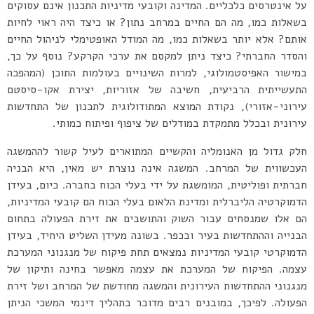
על אינטרסים כלכליים. המדינה וקובעי מדיניות התכנון אינם עסוקים
בשאלות כמו, מה הם החיים במרחב נתון? או כיצד היה ראוי לחיות
אותם? אלא יותר בשאלות כמו, מה המודל האופטימלי לניהול החיים
והסדר החברתי? כיצד ניתן למקסם את ערכי הקרקע? נוסף על כך,
במישור האפיסטמולוגי, למרות השינויים בעולמות התוכן (המהפכה
התעשייתית הרביעית, חשיבה של אזוריות, יצירת אקו-סיסטם
עירוני-אזורי), נקודת המוצא המתודולוגית לתכנון של התחדשות
עירונית ובכלל מתמקדת במודלים של ציפוף ופיתוח כמותי.
חלק גדול מן האנומליה והקשיים המתוארים לעיל קשור לההמשגה
העכשווית של המרחב. המשגה אינה נוצרת יש מאין, היא הבניה
חברתית ופוליטית, המומשגת על ידי בעלי הכוח בחברה. כיום, בעידן
הדמוקרטיה הליברלית ומדינת הלאום בעלי הכוח הם קובעי המדיניות,
הם אלו שמנסחים עבור השוק והתושבים את זירת הפעולה בתחום
הבנייה וההתחדשות בעיר ובכפר. בשונה מעידן השליט היחיד, בעידן
הדמוקרטי קובעי המדיניות נמצאים תחת פיקוח של מנגנוני המערכת
עצמה. הפיקוח של המערכת את עצמה מאפשר בחינה ותיקון של
מנגנוני ההתחדשות העירונית והמשגה מחודשת של המרחב ושל זירת
הפעולה. לפיכך, במובנים רבים מדובר בתהליך דינמי המשכי הניתן