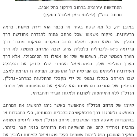
התחדשות עירונית ברחוב הירקון בתל אביב.
מרחב-נדל”ן (צילום: ניצן אלהרל בסקין)
במובן זה, כל תא שטח בעיר או בכפר הוא זירת מיקוח. ברמה
הרעיונית, מיקוח משמעו שכל מרחב פתוח להגדרה מחודשת דרך
תהליך של משא ומתן. ואולם ברוב המקרים המיקוח מוגדר דרך
פריזמה ניאו-ליברלית כלכלית צרה, שבה המרחב מומשג לא דרך
הערך הממשי שלו, השימושי שלו או אפילו זה הסימבולי, אלא דרך
הערך החליפי שלו, הפוטנציאל העתידי שלו לחזק את הכלכלה
העירונית ולעיתים גם הפרטית של התושבים. תפיסה זו תורמת למצב
שבו המרחב בכללו נתפס על ידי מקבלי ההחלטות כמרחב-נדל”ן.
הניסיון של המדינה והרשויות הוא להאיץ את ההתפתחות של מרחבי
הנדל”ן ללא התייחסות לשונות ולמגוון הפיזי והחברתי.
קיומו של
מרחב הנדל”ן
מתאפשר כאשר ניתן להמשיג את המרחב
המופשט ולארגנו דרך פרספקטיבה כלכלית וכמותית, בלי התנגדות או
בהתנגדות מועטה מצד התושבים. מרחב הנדל”ן משיג ליזמים תשואה
מרבית ומחזיר להם את ההשקעה ואת הרווחים בזמן קצר ביותר.
תפקיד המתכנן הוא לזהות שטחים בעלי פוטנציאל לפיתוח ולהכין את