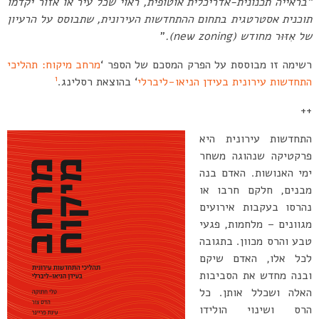
“בראייה תכנונית-אדריכלית אוטופית, ראוי שכל עיר או אזור יקדמו
תוכנית אסטרטגית בתחום ההתחדשות העירונית, שתבוסס על הרעיון
של אִזּוּר מחודש (new zoning).
”
רשימה זו מבוססת על הפרק המסכם של הספר ‘
מרחב מיקוח: תהליכי
1
התחדשות עירונית בעידן הניאו-ליברלי
‘ בהוצאת רסלינג.
++
התחדשות עירונית היא
פרקטיקה שנהוגה משחר
ימי האנושות. האדם בנה
מבנים, חלקם חרבו או
נהרסו בעקבות אירועים
מגוונים – מלחמות, פגעי
טבע והרס מכוון. בתגובה
לכל אלו, האדם שיקם
ובנה מחדש את הסביבות
האלה ושכלל אותן. כל
הרס ושינוי הולידו