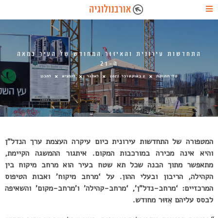
התחדשות עירונית והאִיזּוּר המחודש של העיר במאה
ה-21
טלי חתוקה
2 באוקטובר 2022
לאתגר
להמציא
לתכנן
המטפורה של התחדשות עירונית כיום עיקרה העצמת ערך הנדל”ן
והיא אינה מכירה במורכבות המקום. איתגור ההמשגה הקיימת,
מתאפשר מתוך הבנה שכל תא שטח בעיר הוא מרחב מיקוח בין
הקהילה, הריבון ובעלי ההון. על ‘מרחב מיקוח’ ואבות הטיפוס
המרכזיים: ‘מרחב-נדל”ן’, ‘מרחב-קהילה’ ו’מרחב-מקום’ והשאיפה
לבסס עליהם אִזּוּר מחודש.