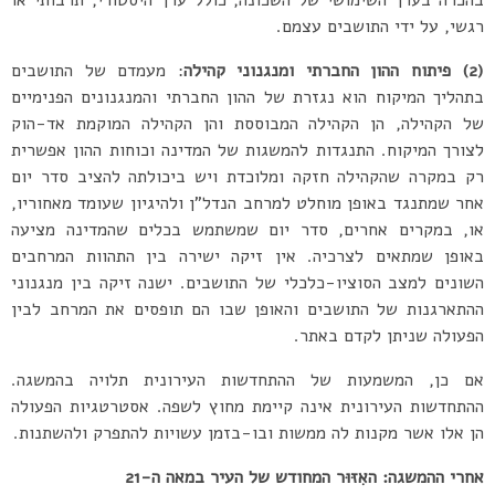
בהכרה בערך השימושי של השכונה, כולל ערך היסטורי, תרבותי או
רגשי, על ידי התושבים עצמם.
(2) פיתוח ההון החברתי ומנגנוני קהילה
: מעמדם של התושבים
בתהליך המיקוח הוא נגזרת של ההון החברתי והמנגנונים הפנימיים
של הקהילה, הן הקהילה המבוססת והן הקהילה המוקמת אד-הוק
לצורך המיקוח. התנגדות להמשגות של המדינה וכוחות ההון אפשרית
רק במקרה שהקהילה חזקה ומלוכדת ויש ביכולתה להציב סדר יום
אחר שמתנגד באופן מוחלט למרחב הנדל”ן ולהיגיון שעומד מאחוריו,
או, במקרים אחרים, סדר יום שמשתמש בכלים שהמדינה מציעה
באופן שמתאים לצרכיה. אין זיקה ישירה בין התהוות המרחבים
השונים למצב הסוציו-כלכלי של התושבים. ישנה זיקה בין מנגנוני
ההתארגנות של התושבים והאופן שבו הם תופסים את המרחב לבין
הפעולה שניתן לקדם באתר.
אם כן, המשמעות של ההתחדשות העירונית תלויה בהמשגה.
ההתחדשות העירונית אינה קיימת מחוץ לשפה. אסטרטגיות הפעולה
הן אלו אשר מקנות לה ממשות ובו-בזמן עשויות להתפרק ולהשתנות.
אחרי ההמשגה: האִזּוּר המחודש של העיר במאה ה-21