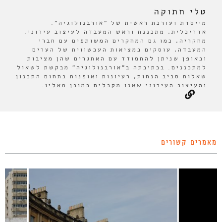
טלי חתוקה
מייסדת ועורכת ראשית של "אורבנולוגיה".
אדריכלית, מתכננת וראש המעבדה לעיצוב עירוני.
מחקריה, כמו גם המחקרים המשותפים עם חברי
המעבדה, עוסקים במציאות העכשווית של הערים
ובאופן שניתן להתמודד עם האתגרים שהן מציבות
למתכננים. בכתיבתה ב"אורבנולוגיה" מבקשת לשאול
שאלות סביב הנחות, רעיונות ואופנות בתחום התכנון
והעיצוב העירוני שאנו מקבלים כמובן מאליו.
מאמרים קשורים