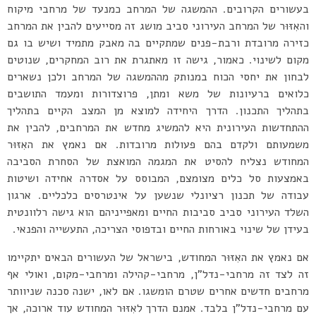
בעשורים הקרובים. ההמשגה של המרחב כמנעד של מרחבי מיקוח
והאִזּוּר של המרחב העירוני סביב מושג זה מסייעים להבין את המרחב
כזירה מרובדת ורבת-פנים שמתקיים בה מאבק מתמיד ושיש בו גם
מקום לשינוי. כאמור, גישה זו מאתגרת את רוב המחקרים, שנוטים
לבחון את יחסי הכוח במנותק מההמשגה של המרחב ולכן נשארים
כלואים ברעיונות של משא ומתן, פרוצדורות ומעמד התושבים
בתהליך התכנון. הדרך היחידה למוצא מן המצב הקיים בתהליך
ההתחדשות העירונית היא להמשיג מחדש את המרחבים, להבין את
משמעותם ולקדם בהם פעולות מרובדות. אם נאמץ את האִזּוּר
המחודש נצליח להסיט את המגמה המואצת של הסחרת הסביבה
באמצעות סל כלים מצומצם, המבוסס על אסדרה אחידה ושיטות
עבודה של תכנון רציונלי שנשען על אינטרסים כלכליים. ארגון
השלד העירוני סביב סביבות החיים ומאפייניהם הוא גישה רלוונטית
בעידן של שינוי באורחות החיים ובדפוסי הצריכה, התעשייה והפנאי.
אם נאמץ את האִזּוּר המחודש, בישראל של העשורים הבאים יתקיימו
זה לצד זה מרחבי-נדל”ן, מרחבי-קהילה ומרחבי-מקום, ואולי אף
מרחבים חדשים אחרים שטרם הומשגו. אם לאו, ישנה סכנה שניוותר
עם מרחבי-נדל”ן בלבד. אמנם הדרך לאִזּוּר המחודש עוד ארוכה, אך