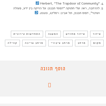
“Herbert, “The Trapdoor of Community
להרחבה, ראו: טלי חתוקה “דפוסי תכנון: על הזיקה בין ידע, פעולה
ושינוי”, דפוס תכנון, תל אביב: רסלינג, 2020.
איזור
איזור מחודש
המשגה
התחדשות עירונית
מקום
מרחב
מרחב ציבורי
מרחב צריכה
קהילה
הוסף תגובה