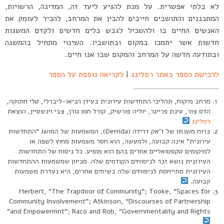
לא בלתי אפשרית. על מנת להגיע ליעד זה, המדינה, הרשויות,
המתכננים והתושבים חייבים להבין את המרחב, להכיר לעומק את
האנשים החיים בו ולהשכיל לגבש כלים חדשים ולקדם המשגות
חדשות אשר יתמכו במקום ובתושביו. השינוי מתחיל בהמשגה
ובתודעה חדשה על המרחב והמקום שבו אנו חיים.
לרכישת הספר באתר רסלינג
|
לקריאה נוספת על הספר
מרחב מיקוח, תהליכי התחדשות עירונית בעידן הניאו-ליברלי, טלי חתוקה,
הדס צור, עינת פרייגר, יוליה פורשיק, קורל חמו גורן, צבי וינשטיין, הוצאת
רסלינג
ברוח משנתו של ז’אק דרידה (Derrida), המשמעות של המושג “התחדשות
עירונית” אינה קבועה, ולמעשה, הוא חסר משמעות מחוץ לשפה או
למיקומים טקסטואליים אחרים בהם הוא מופיע. כל ניסוח של התחדשות
העירונית נושא זכר לניסוחים הקודמים שלה. מכיוון שמשמעות ההתחדשות
העירונית מתייחסת לניסוחים שלה בשיחים אחרים, היא נעדרת משמעות
קבועה.
Herbert, “The Trapdoor of Community”; Tooke, “Spaces for
Community Involvement”; Atkinson, “Discourses of Partnership
and Empowermnt”; Raco and Rob, “Governmentality and Rights”