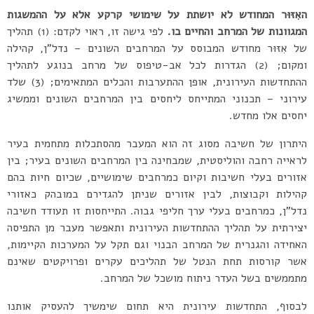
האִזּוּר המחודש לא יושתת על שימושי קרקע אלא על ההמשגות
המגוונות של המרחב והחיים בו.
לפי גישה זו, ראוי לקדם: (1) תהליך
של אִזּוּר מחודש המבוסס על המרחבים השונים – נדל”ן, קהילה
ומקום; (2) הגדרות לכל אב-טיפוס של מרחב בנוגע לתהליך
ההתחדשות העירונית, אופן ההתערבות והכלים המתאימים; (3) שלד
עירוני – תכנוני המתייחס ליחסים בין המרחבים השונים וממשיג
יחסים אלו מחדש.
היתרון של חשיבה מסוג זה הוא המעבר מהסתכלות מתחמית בעיר
לראייה רחבה והוליסטית, שמבחינה בין המרחבים השונים בעיר; בין
אזורים בעלי חשיבות וקיום כמרחבים שימושיים, שכיום חיות בהם
קהילות וקבוצות, לבין אזורים שניתן להגדירם במובהק כאזורי
נדל”ן, כמרחבים בעלי ערך חליפי גבוה. התייחסות זו תעודד חשיבה
יצירתית על תהליך ההתחדשות העירונית ותאפשר מעבר מן התפיסה
האחידה והגנרית של המרחב הבנוי וגם תקל על המערכות הקיימות,
אשר קורסות תחת הנטל של תהליכים עקרים ופרויקטים שאינם
מתממשים בשל העדר ניתוח מושכל של המרחב.
לבסוף, התחדשות עירונית היא תחום שימשיך להעסיק אותנו