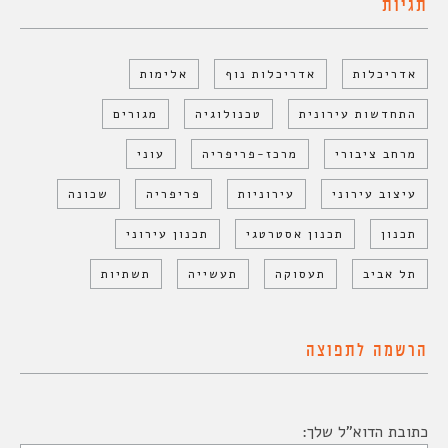
תגיות
אדריכלות
אדריכלות נוף
אלימות
התחדשות עירונית
טכנולוגיה
מגורים
מרחב ציבורי
מרכז-פריפריה
עוני
עיצוב עירוני
עירוניות
פריפריה
שכונה
תכנון
תכנון אסטרטגי
תכנון עירוני
תל אביב
תעסוקה
תעשייה
תשתיות
הרשמה לתפוצה
כתובת הדוא"ל שלך: