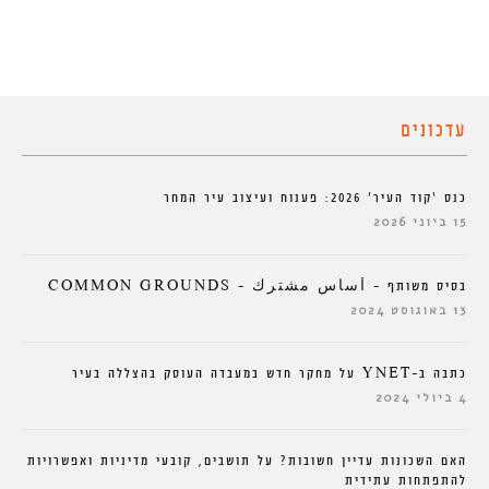
עדכונים
כנס ‘קוד העיר’ 2026: פענוח ועיצוב עיר המחר
15 ביוני 2026
בסיס משותף – أساس مشترك – COMMON GROUNDS
13 באוגוסט 2024
כתבה ב-YNET על מחקר חדש במעבדה העוסק בהצללה בעיר
4 ביולי 2024
האם השכונות עדיין חשובות? על תושבים, קובעי מדיניות ואפשרויות
להתפתחות עתידית