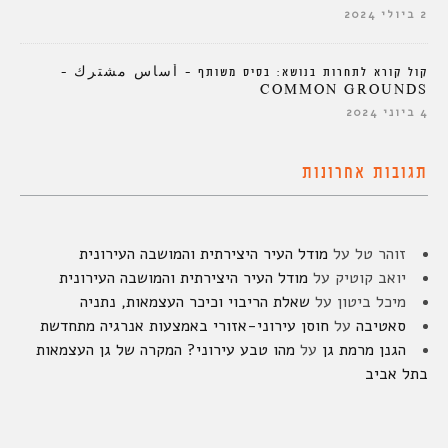
2 ביולי 2024
קול קורא לתחרות בנושא: בסיס משותף – أساس مشترك –
COMMON GROUNDS
4 ביוני 2024
תגובות אחרונות
זוהר טל
על
מודל העיר היצירתית והמושבה העירונית
יואב קוטיק
על
מודל העיר היצירתית והמושבה העירונית
מיכל ביטון
על
שאלת הריבוי וכיכר העצמאות, נתניה
סאטיבה
על
חוסן עירוני-אזורי באמצעות אנרגיה מתחדשת
הגנן מרמת גן
על
מהו טבע עירוני? המקרה של גן העצמאות
בתל אביב