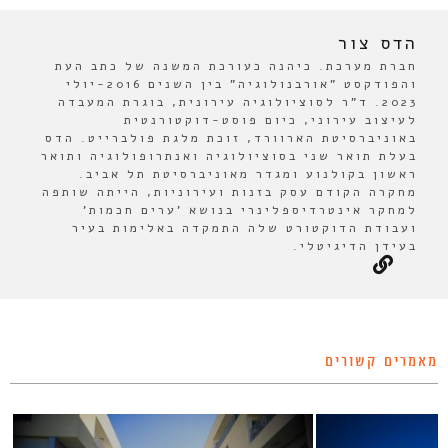
הדס צור
חברת מערכת. כיהנה כעורכת המשנה של כתב העת
והפודקסט "אורבנולוגיה" בין השנים 2016-יולי
2023. ד"ר לסוציולוגיה עירונית, בוגרת המעבדה
לעיצוב עירוני, כיום פוסט-דוקטורנטית
באוניברסיטת הארוורד, זוכת מלגת פולברייט. הדס
בעלת תואר שני בסוציולוגיה ואנתרופולוגיה ותואר
ראשון בקולנוע ומגדר מאוניברסיטת תל אביב.
מחקרה הקודם עסק בזנות ועירוניות, הייתה שותפה
למחקר אינטרדיספלינרי בנושא 'ערים חכמות'
ועבודת הדוקטורט שלה התמקדה באלימות בעיר
בעידן הדיגיטלי.
מאמרים קשורים