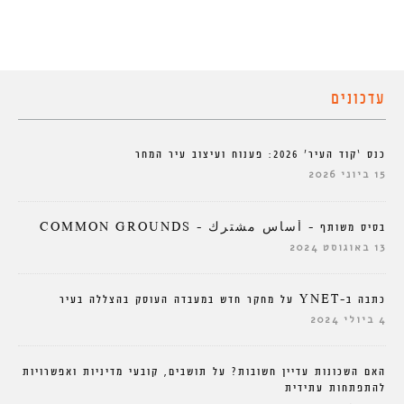
עדכונים
כנס ‘קוד העיר’ 2026: פענוח ועיצוב עיר המחר
15 ביוני 2026
בסיס משותף – أساس مشترك – COMMON GROUNDS
13 באוגוסט 2024
כתבה ב-YNET על מחקר חדש במעבדה העוסק בהצללה בעיר
4 ביולי 2024
האם השכונות עדיין חשובות? על תושבים, קובעי מדיניות ואפשרויות
להתפתחות עתידית