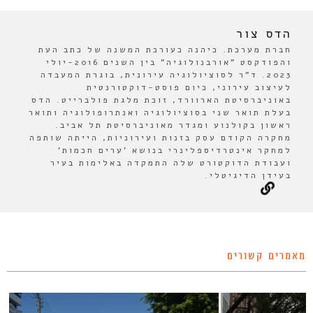
הדס צור
חברת מערכת. כיהנה כעורכת המשנה של כתב העת
והפודקסט "אורבנולוגיה" בין השנים 2016-יולי
2023. ד"ר לסוציולוגיה עירונית, בוגרת המעבדה
לעיצוב עירוני, כיום פוסט-דוקטורנטית
באוניברסיטת הארוורד, זוכת מלגת פולברייט. הדס
בעלת תואר שני בסוציולוגיה ואנתרופולוגיה ותואר
ראשון בקולנוע ומגדר מאוניברסיטת תל אביב.
מחקרה הקודם עסק בזנות ועירוניות, הייתה שותפה
למחקר אינטרדיספלינרי בנושא 'ערים חכמות'
ועבודת הדוקטורט שלה התמקדה באלימות בעיר
בעידן הדיגיטלי.
מאמרים קשורים