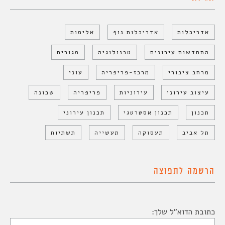
אדריכלות
אדריכלות נוף
אלימות
התחדשות עירונית
טכנולוגיה
מגורים
מרחב ציבורי
מרכז-פריפריה
עוני
עיצוב עירוני
עירוניות
פריפריה
שכונה
תכנון
תכנון אסטרטגי
תכנון עירוני
תל אביב
תעסוקה
תעשייה
תשתיות
הרשמה לתפוצה
כתובת הדוא"ל שלך: