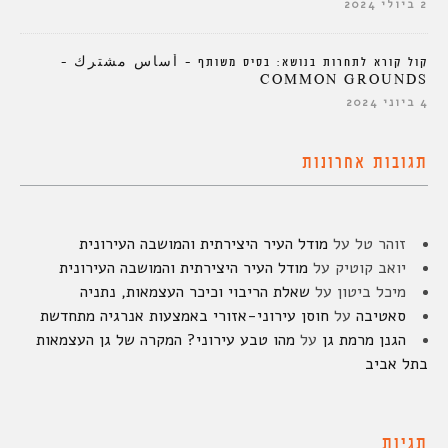
2 ביולי 2024
קול קורא לתחרות בנושא: בסיס משותף – أساس مشترك –
COMMON GROUNDS
4 ביוני 2024
תגובות אחרונות
זוהר טל
על
מודל העיר היצירתית והמושבה העירונית
יואב קוטיק
על
מודל העיר היצירתית והמושבה העירונית
מיכל ביטון
על
שאלת הריבוי וכיכר העצמאות, נתניה
סאטיבה
על
חוסן עירוני-אזורי באמצעות אנרגיה מתחדשת
הגנן מרמת גן
על
מהו טבע עירוני? המקרה של גן העצמאות
בתל אביב
תגיות